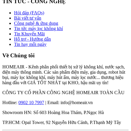
TIN TỨC - CÔNG NGHỆ
Hỏi đáp (FAQs)
Bài viết tư vấn
Công nghệ & ứng dụng
Tin tức máy lọc không khí
Tin Khuyến Mãi
Hỗ trợ - Hướng dẫn
Tin hay mỗi ngày
Về Chúng tôi
HOMEAIR - Kênh phân phối thiết bị xử lý không khí, nước sạch,
điện máy thông minh. Các sản phẩm điện máy, gia dụng, robot hút
bụi, máy lọc không khí, máy hút ẩm, máy lọc nước... thương hiệu
hàng đầu với GIÁ TỐT NHÁT tại KHO, hậu mãi uy tín!
CÔNG TY CỔ PHẦN CÔNG NGHỆ HOMEAIR TOÀN CẦU
Hotline:
0902 10 7997
| Email: info@homeair.vn
Showroom HN: Số 603 Hoàng Hoa Thám, P.Ngọc Hà
TP.HCM: Opal Tower, 92 Nguyễn Hữu Cảnh, P.Thạnh Mỹ Tây