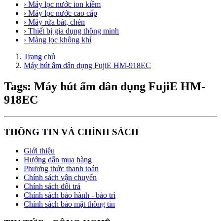
› Máy lọc nước ion kiềm
› Máy lọc nước cao cấp
› Máy rửa bát, chén
› Thiết bị gia dụng thông minh
› Màng lọc không khí
Trang chủ
Máy hút ẩm dân dụng FujiE HM-918EC
Tags: Máy hút ẩm dân dụng FujiE HM-
918EC
THÔNG TIN VÀ CHÍNH SÁCH
Giới thiệu
Hướng dẫn mua hàng
Phương thức thanh toán
Chính sách vận chuyển
Chính sách đổi trả
Chính sách bảo hành - bảo trì
Chính sách bảo mật thông tin