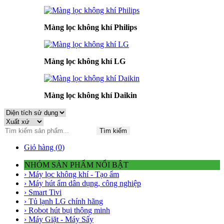
Màng lọc không khí Philips
Màng lọc không khí LG
Màng lọc không khí Daikin
Tìm kiếm
Giỏ hàng (
0
)
NHÓM SẢN PHẨM NỔI BẬT
› Máy lọc không khí - Tạo ẩm
› Máy hút ẩm dân dụng, công nghiệp
› Smart Tivi
› Tủ lạnh LG chính hãng
› Robot hút bụi thông minh
› Máy Giặt - Máy Sấy