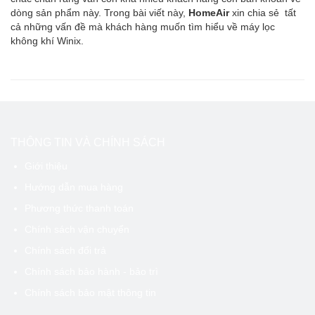
dòng sản phẩm này. Trong bài viết này,
HomeAir
xin chia sẻ tất
cả những vấn đề mà khách hàng muốn tìm hiểu về máy lọc
không khí Winix.
THÔNG TIN VÀ CHÍNH SÁCH
Giới thiệu
Hướng dẫn mua hàng
Phương thức thanh toán
Chính sách vận chuyển
Chính sách đổi trả
Chính sách bảo hành - bảo trì
Chính sách bảo mật thông tin