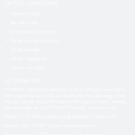
TIN TỨC - CÔNG NGHỆ
Hỏi đáp (FAQs)
Bài viết tư vấn
Công nghệ & ứng dụng
Tin tức máy lọc không khí
Tin Khuyến Mãi
Hỗ trợ - Hướng dẫn
Tin hay mỗi ngày
VỀ CHÚNG TÔI
HOMEAIR - Kênh phân phối thiết bị xử lý không khí, nước sạch,
điện máy thông minh. Các sản phẩm điện máy, gia dụng, robot
hút bụi, máy lọc không khí, máy hút ẩm, máy lọc nước... thương
hiệu hàng đầu với GIÁ TỐT NHÁT tại KHO, hậu mãi uy tín!
CÔNG TY CỔ PHẦN CÔNG NGHỆ HOMEAIR TOÀN CẦU
Hotline:
0902 10 7997
| Email: info@homeair.vn
Showroom HN: Số 603 Hoàng Hoa Thám, P.Ngọc Hà