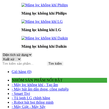
Màng lọc không khí Philips
Màng lọc không khí LG
Màng lọc không khí Daikin
Tìm kiếm
Giỏ hàng (
0
)
NHÓM SẢN PHẨM NỔI BẬT
› Máy lọc không khí - Tạo ẩm
› Máy hút ẩm dân dụng, công nghiệp
› Smart Tivi
› Tủ lạnh LG chính hãng
› Robot hút bụi thông minh
› Máy Giặt - Máy Sấy