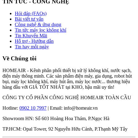
TIN TỨC - CÔNG NGHỆ
Hỏi đáp (FAQs)
Bài viết tư vấn
Công nghệ & ứng dụng
Tin tức máy lọc không khí
Tin Khuyến Mãi
Hỗ trợ - Hướng dẫn
Tin hay mỗi ngày
Về Chúng tôi
HOMEAIR - Kênh phân phối thiết bị xử lý không khí, nước sạch,
điện máy thông minh. Các sản phẩm điện máy, gia dụng, robot hút
bụi, máy lọc không khí, máy hút ẩm, máy lọc nước... thương hiệu
hàng đầu với GIÁ TỐT NHÁT tại KHO, hậu mãi uy tín!
CÔNG TY CỔ PHẦN CÔNG NGHỆ HOMEAIR TOÀN CẦU
Hotline:
0902 10 7997
| Email: info@homeair.vn
Showroom HN: Số 603 Hoàng Hoa Thám, P.Ngọc Hà
TP.HCM: Opal Tower, 92 Nguyễn Hữu Cảnh, P.Thạnh Mỹ Tây