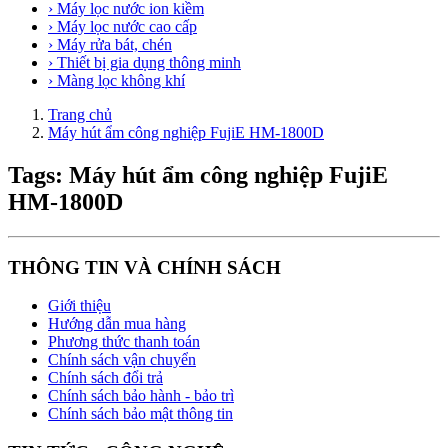
› Máy lọc nước ion kiềm
› Máy lọc nước cao cấp
› Máy rửa bát, chén
› Thiết bị gia dụng thông minh
› Màng lọc không khí
Trang chủ
Máy hút ẩm công nghiệp FujiE HM-1800D
Tags: Máy hút ẩm công nghiệp FujiE
HM-1800D
THÔNG TIN VÀ CHÍNH SÁCH
Giới thiệu
Hướng dẫn mua hàng
Phương thức thanh toán
Chính sách vận chuyển
Chính sách đổi trả
Chính sách bảo hành - bảo trì
Chính sách bảo mật thông tin