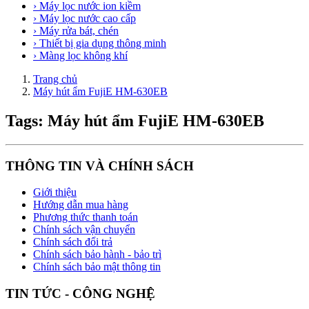
› Máy lọc nước ion kiềm
› Máy lọc nước cao cấp
› Máy rửa bát, chén
› Thiết bị gia dụng thông minh
› Màng lọc không khí
Trang chủ
Máy hút ẩm FujiE HM-630EB
Tags: Máy hút ẩm FujiE HM-630EB
THÔNG TIN VÀ CHÍNH SÁCH
Giới thiệu
Hướng dẫn mua hàng
Phương thức thanh toán
Chính sách vận chuyển
Chính sách đổi trả
Chính sách bảo hành - bảo trì
Chính sách bảo mật thông tin
TIN TỨC - CÔNG NGHỆ