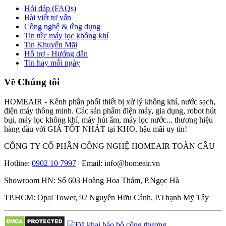
Hỏi đáp (FAQs)
Bài viết tư vấn
Công nghệ & ứng dụng
Tin tức máy lọc không khí
Tin Khuyến Mãi
Hỗ trợ - Hướng dẫn
Tin hay mỗi ngày
Về Chúng tôi
HOMEAIR - Kênh phân phối thiết bị xử lý không khí, nước sạch,
điện máy thông minh. Các sản phẩm điện máy, gia dụng, robot hút
bụi, máy lọc không khí, máy hút ẩm, máy lọc nước... thương hiệu
hàng đầu với GIÁ TỐT NHÁT tại KHO, hậu mãi uy tín!
CÔNG TY CỔ PHẦN CÔNG NGHỆ HOMEAIR TOÀN CẦU
Hotline:
0902 10 7997
| Email: info@homeair.vn
Showroom HN: Số 603 Hoàng Hoa Thám, P.Ngọc Hà
TP.HCM: Opal Tower, 92 Nguyễn Hữu Cảnh, P.Thạnh Mỹ Tây