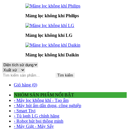
Màng lọc không khí Philips
Màng lọc không khí LG
Màng lọc không khí Daikin
Tìm kiếm
Giỏ hàng (
0
)
NHÓM SẢN PHẨM NỔI BẬT
› Máy lọc không khí - Tạo ẩm
› Máy hút ẩm dân dụng, công nghiệp
› Smart Tivi
› Tủ lạnh LG chính hãng
› Robot hút bụi thông minh
› Máy Giặt - Máy Sấy