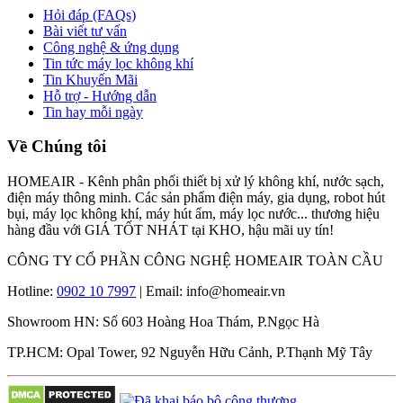
Hỏi đáp (FAQs)
Bài viết tư vấn
Công nghệ & ứng dụng
Tin tức máy lọc không khí
Tin Khuyến Mãi
Hỗ trợ - Hướng dẫn
Tin hay mỗi ngày
Về Chúng tôi
HOMEAIR - Kênh phân phối thiết bị xử lý không khí, nước sạch,
điện máy thông minh. Các sản phẩm điện máy, gia dụng, robot hút
bụi, máy lọc không khí, máy hút ẩm, máy lọc nước... thương hiệu
hàng đầu với GIÁ TỐT NHÁT tại KHO, hậu mãi uy tín!
CÔNG TY CỔ PHẦN CÔNG NGHỆ HOMEAIR TOÀN CẦU
Hotline:
0902 10 7997
| Email: info@homeair.vn
Showroom HN: Số 603 Hoàng Hoa Thám, P.Ngọc Hà
TP.HCM: Opal Tower, 92 Nguyễn Hữu Cảnh, P.Thạnh Mỹ Tây