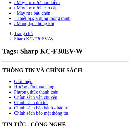
› Máy lọc nước ion kiềm
› Máy lọc nước cao cấp
› Máy rửa bát, chén
› Thiết bị gia dụng thông minh
› Màng lọc không khí
Trang chủ
Sharp KC-F30EV-W
Tags: Sharp KC-F30EV-W
THÔNG TIN VÀ CHÍNH SÁCH
Giới thiệu
Hướng dẫn mua hàng
Phương thức thanh toán
Chính sách vận chuyển
Chính sách đổi trả
Chính sách bảo hành - bảo trì
Chính sách bảo mật thông tin
TIN TỨC - CÔNG NGHỆ