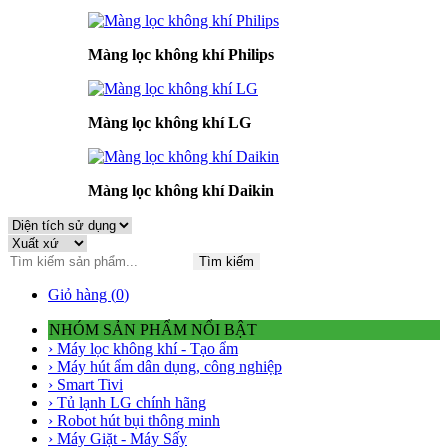
Màng lọc không khí Philips
Màng lọc không khí LG
Màng lọc không khí Daikin
Tìm kiếm
Giỏ hàng (
0
)
NHÓM SẢN PHẨM NỔI BẬT
› Máy lọc không khí - Tạo ẩm
› Máy hút ẩm dân dụng, công nghiệp
› Smart Tivi
› Tủ lạnh LG chính hãng
› Robot hút bụi thông minh
› Máy Giặt - Máy Sấy