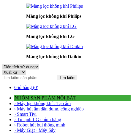
Màng lọc không khí Philips
Màng lọc không khí LG
Màng lọc không khí Daikin
Tìm kiếm
Giỏ hàng (
0
)
NHÓM SẢN PHẨM NỔI BẬT
› Máy lọc không khí - Tạo ẩm
› Máy hút ẩm dân dụng, công nghiệp
› Smart Tivi
› Tủ lạnh LG chính hãng
› Robot hút bụi thông minh
› Máy Giặt - Máy Sấy