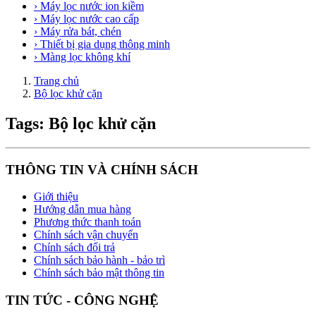
› Máy lọc nước ion kiềm
› Máy lọc nước cao cấp
› Máy rửa bát, chén
› Thiết bị gia dụng thông minh
› Màng lọc không khí
Trang chủ
Bộ lọc khử cặn
Tags: Bộ lọc khử cặn
THÔNG TIN VÀ CHÍNH SÁCH
Giới thiệu
Hướng dẫn mua hàng
Phương thức thanh toán
Chính sách vận chuyển
Chính sách đổi trả
Chính sách bảo hành - bảo trì
Chính sách bảo mật thông tin
TIN TỨC - CÔNG NGHỆ