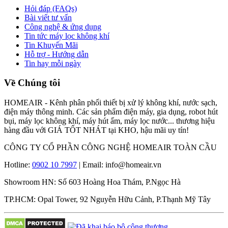
Hỏi đáp (FAQs)
Bài viết tư vấn
Công nghệ & ứng dụng
Tin tức máy lọc không khí
Tin Khuyến Mãi
Hỗ trợ - Hướng dẫn
Tin hay mỗi ngày
Về Chúng tôi
HOMEAIR - Kênh phân phối thiết bị xử lý không khí, nước sạch,
điện máy thông minh. Các sản phẩm điện máy, gia dụng, robot hút
bụi, máy lọc không khí, máy hút ẩm, máy lọc nước... thương hiệu
hàng đầu với GIÁ TỐT NHÁT tại KHO, hậu mãi uy tín!
CÔNG TY CỔ PHẦN CÔNG NGHỆ HOMEAIR TOÀN CẦU
Hotline:
0902 10 7997
| Email: info@homeair.vn
Showroom HN: Số 603 Hoàng Hoa Thám, P.Ngọc Hà
TP.HCM: Opal Tower, 92 Nguyễn Hữu Cảnh, P.Thạnh Mỹ Tây