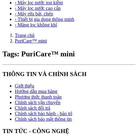
› Máy lọc nước ion kiềm
› Máy lọc nước cao cấp
› Máy rửa bát, chén
› Thiết bị gia dụng thông minh
› Màng lọc không khí
Trang chủ
PuriCare™ mini
Tags: PuriCare™ mini
THÔNG TIN VÀ CHÍNH SÁCH
Giới thiệu
Hướng dẫn mua hàng
Phương thức thanh toán
Chính sách vận chuyển
Chính sách đổi trả
Chính sách bảo hành - bảo trì
Chính sách bảo mật thông tin
TIN TỨC - CÔNG NGHỆ