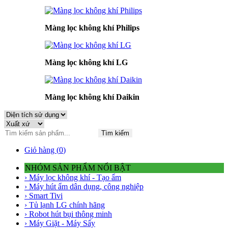
Màng lọc không khí Philips
Màng lọc không khí LG
Màng lọc không khí Daikin
Tìm kiếm
Giỏ hàng (
0
)
NHÓM SẢN PHẨM NỔI BẬT
› Máy lọc không khí - Tạo ẩm
› Máy hút ẩm dân dụng, công nghiệp
› Smart Tivi
› Tủ lạnh LG chính hãng
› Robot hút bụi thông minh
› Máy Giặt - Máy Sấy