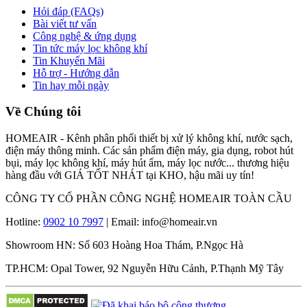
Hỏi đáp (FAQs)
Bài viết tư vấn
Công nghệ & ứng dụng
Tin tức máy lọc không khí
Tin Khuyến Mãi
Hỗ trợ - Hướng dẫn
Tin hay mỗi ngày
Về Chúng tôi
HOMEAIR - Kênh phân phối thiết bị xử lý không khí, nước sạch,
điện máy thông minh. Các sản phẩm điện máy, gia dụng, robot hút
bụi, máy lọc không khí, máy hút ẩm, máy lọc nước... thương hiệu
hàng đầu với GIÁ TỐT NHÁT tại KHO, hậu mãi uy tín!
CÔNG TY CỔ PHẦN CÔNG NGHỆ HOMEAIR TOÀN CẦU
Hotline:
0902 10 7997
| Email: info@homeair.vn
Showroom HN: Số 603 Hoàng Hoa Thám, P.Ngọc Hà
TP.HCM: Opal Tower, 92 Nguyễn Hữu Cảnh, P.Thạnh Mỹ Tây