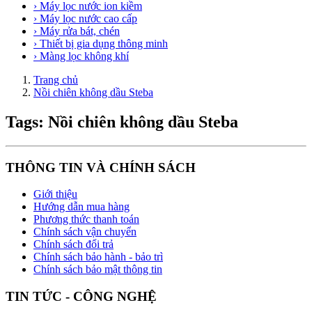
› Máy lọc nước ion kiềm
› Máy lọc nước cao cấp
› Máy rửa bát, chén
› Thiết bị gia dụng thông minh
› Màng lọc không khí
Trang chủ
Nồi chiên không dầu Steba
Tags: Nồi chiên không dầu Steba
THÔNG TIN VÀ CHÍNH SÁCH
Giới thiệu
Hướng dẫn mua hàng
Phương thức thanh toán
Chính sách vận chuyển
Chính sách đổi trả
Chính sách bảo hành - bảo trì
Chính sách bảo mật thông tin
TIN TỨC - CÔNG NGHỆ