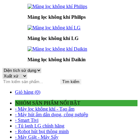
Màng lọc không khí Philips
Màng lọc không khí LG
Màng lọc không khí Daikin
Tìm kiếm
Giỏ hàng (
0
)
NHÓM SẢN PHẨM NỔI BẬT
› Máy lọc không khí - Tạo ẩm
› Máy hút ẩm dân dụng, công nghiệp
› Smart Tivi
› Tủ lạnh LG chính hãng
› Robot hút bụi thông minh
› Máy Giặt - Máy Sấy