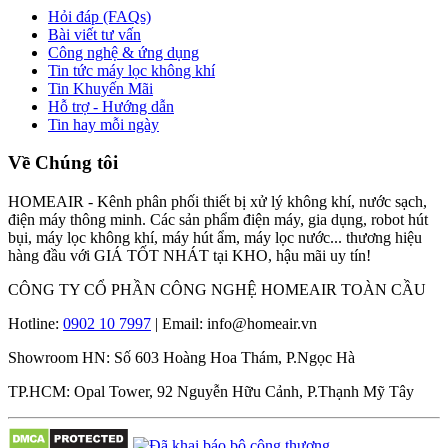
Hỏi đáp (FAQs)
Bài viết tư vấn
Công nghệ & ứng dụng
Tin tức máy lọc không khí
Tin Khuyến Mãi
Hỗ trợ - Hướng dẫn
Tin hay mỗi ngày
Về Chúng tôi
HOMEAIR - Kênh phân phối thiết bị xử lý không khí, nước sạch,
điện máy thông minh. Các sản phẩm điện máy, gia dụng, robot hút
bụi, máy lọc không khí, máy hút ẩm, máy lọc nước... thương hiệu
hàng đầu với GIÁ TỐT NHÁT tại KHO, hậu mãi uy tín!
CÔNG TY CỔ PHẦN CÔNG NGHỆ HOMEAIR TOÀN CẦU
Hotline:
0902 10 7997
| Email: info@homeair.vn
Showroom HN: Số 603 Hoàng Hoa Thám, P.Ngọc Hà
TP.HCM: Opal Tower, 92 Nguyễn Hữu Cảnh, P.Thạnh Mỹ Tây