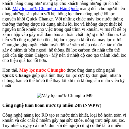
khách hàng cũng như mang lại cho khách hàng những lợi ích tốt
nhất.
Máy lọc nước Chungho - Hàn Quốc
mang đến cho người tiêu
dùng những sản phẩm với hệ thống lọc theo công nghệ lõi lọc
nguyên khối Quick Change. Với những chiếc máy lọc nước thông
thường thường được sử dụng nhiều lõi lọc và không được thiết kế
nguyên khối khiến cho việc trong quá trình vi khuẩn, vi rus rất dễ bị
xâm nhập vào gây mất đảm bảo an toàn chất lượng nước đầu ra. Cải
tiến với công nghệ tiên tiến, bộ lọc nguyên khối của máy lọc nước
Chungho giúp ngăn chặn tuyệt đối sự xâm nhập của các tác nhân
gây ô niễm từ bên ngoài. hệ thống lõi lọc carbon tốt nhất trên thế
giới của tập đoàn Calgon - Mỹ nén ở nhiệt độ cao tạo thành khối lọc
cho hiệu quả lọc tốt hơn.
Hơn thế,
Máy lọc nước Chungho
được ứng dụng công nghệ
Quick Change
giúp quá tình thay lõi lọc cực kỳ đơn giản, nhanh
chóng, bạn có thể tự có thể thay lõi khi mà không cần nhân viên kỹ
thuật.
Công nghệ tuần hoàn nước tự nhiên 24h (NWPW)
Công nghệ màng lọc RO tạo ra nước tinh khiết, loại bỏ hoàn toàn vi
khuẩn và các chất ô nhiễm gây hại sức khỏe, uống trực tiếp sau lọc.
Tuy nhiên, ngay cả nước đun sôi để nguội cũng có thể tái ô nhiễm