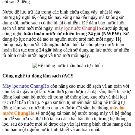
chỉ sau 2 tiếng.
Nước để lưu trữ lâu trong các bình chứa cũng vậy, nhất là vào
những kỳ nghỉ lễ, công tác hay vắng nhà dài ngày mà không sử
dụng tới, nước sạch có thể bị tái ô nhiễm. Để đảm bảo nước luôn
sạch và tươi mới mỗi ngày,
máy lọc nước ChungHo
được áp dụng
công nghệ
tuần hoàn nước tự nhiên trong 24 giờ (NWPW)
. Sử
dụng áp lực nước để tạo ra nguồn nước tươi mới mỗi ngày. Hệ
thống máy lọc nước Chungho được thiết kế cho phép nước tuần
hoàn liên tục trong
24 giờ
bằng cách sử dụng áp lực nước tự nhiên
từ bình chứa nước ngọt và tươi mới mỗi ngày.
Công nghệ tự động làm sạch (ACS
Máy lọc nước ChungHo
còn nâng cao mức độ sạch và an toàn với
chu kỳ 4 ngày một lần. Vào thời gian được cài đặt sẵn, thiết bị sẽ tự
động loại toàn bộ nước cũ trong hệ thống lọc, xục rửa và thải loại
các chất bẩn tích tụ. Ngăn sự tích tụ nhiễm bẩn bằng hệ thống tự
động làm sạch nước theo chu kỳ được đặt sẵn, hệ thống
máy lọc
nước ChungHo
sẽ tự động xả toàn bộ nước trong máy và hệ thống
lọc để sục rửa và thải bỏ tất cả các chất bẩn tích tụ trong hệ thống
lọc, sau đó nước mới sẽ được cấp vào lại trong bình chứa mang đến
cho bạn một nguồn nước tinh khiết và an toàn nhất.