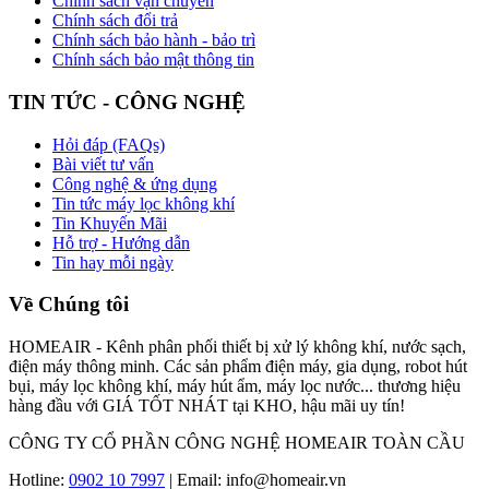
Chính sách vận chuyển
Chính sách đổi trả
Chính sách bảo hành - bảo trì
Chính sách bảo mật thông tin
TIN TỨC - CÔNG NGHỆ
Hỏi đáp (FAQs)
Bài viết tư vấn
Công nghệ & ứng dụng
Tin tức máy lọc không khí
Tin Khuyến Mãi
Hỗ trợ - Hướng dẫn
Tin hay mỗi ngày
Về Chúng tôi
HOMEAIR - Kênh phân phối thiết bị xử lý không khí, nước sạch,
điện máy thông minh. Các sản phẩm điện máy, gia dụng, robot hút
bụi, máy lọc không khí, máy hút ẩm, máy lọc nước... thương hiệu
hàng đầu với GIÁ TỐT NHÁT tại KHO, hậu mãi uy tín!
CÔNG TY CỔ PHẦN CÔNG NGHỆ HOMEAIR TOÀN CẦU
Hotline:
0902 10 7997
| Email: info@homeair.vn