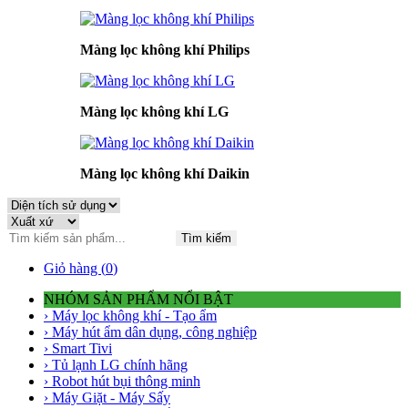
Màng lọc không khí Philips
Màng lọc không khí LG
Màng lọc không khí Daikin
Tìm kiếm
Giỏ hàng (
0
)
NHÓM SẢN PHẨM NỔI BẬT
› Máy lọc không khí - Tạo ẩm
› Máy hút ẩm dân dụng, công nghiệp
› Smart Tivi
› Tủ lạnh LG chính hãng
› Robot hút bụi thông minh
› Máy Giặt - Máy Sấy