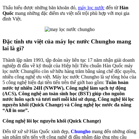
Thấu hiểu được những băn khoăn đó,
máy lọc nước
đến từ
Hàn
Quốc
mang những đặc điểm ưu việt nổi trội phù hợp với mọi gia
đình Việt.
Đặc tính ưu việt của máy lọc nước Chungho mang
lai là gì?
Thành lập năm 1993, tập đoàn này liên tục 17 năm nhận giải doanh
nghiệp đi đầu về kỹ thuật của Hiệp hội Tiêu chuẩn Hàn Quốc máy
lọc nước ChungHo còn sở hữu hàng trăm bằng sáng chế độc quyền,
nhiều công nghệ ưu việt. Máy lọc nước Chungho là sự tổng hòa của
5 công nghệ hiện đại tiên tiến trên thế giới bao gồm:
Tuần hoàn
nước tự nhiên 24H (NWPW), Công nghệ làm sạch tự động
(ACS), Công nghệ an toàn sinh học (BST) giúp cho nguồn
nước luôn sạch và tươi mới mỗi khi sử dụng, Công nghệ lõi lọc
nguyên khối (Quick Change) và Công nghệ lọc nước đa năng
“All in one”.
Công nghệ lõi lọc nguyên khối (Quick Change)
Đến từ xứ sở Hàn Quốc xinh đẹp,
Chungho
mang đến những dòng
sản phẩm tiên tiến với công nghệ đi đầu nhằm đáp ứng nhu cầu