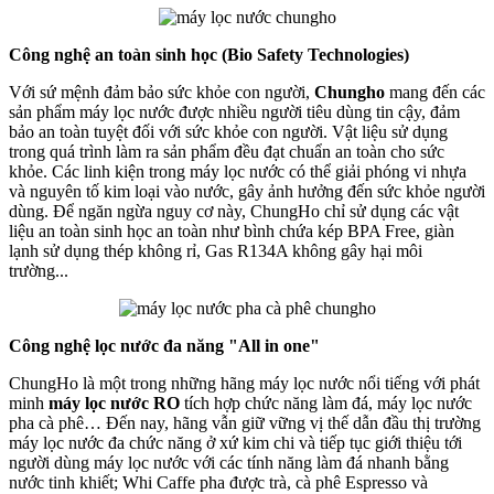
Công nghệ an toàn sinh học (Bio Safety Technologies)
Với sứ mệnh đảm bảo sức khỏe con người,
Chungho
mang đến các
sản phẩm máy lọc nước được nhiều người tiêu dùng tin cậy, đảm
bảo an toàn tuyệt đối với sức khỏe con người. Vật liệu sử dụng
trong quá trình làm ra sản phẩm đều đạt chuẩn an toàn cho sức
khỏe. Các linh kiện trong máy lọc nước có thể giải phóng vi nhựa
và nguyên tố kim loại vào nước, gây ảnh hưởng đến sức khỏe người
dùng. Để ngăn ngừa nguy cơ này, ChungHo chỉ sử dụng các vật
liệu an toàn sinh học an toàn như bình chứa kép BPA Free, giàn
lạnh sử dụng thép không rỉ, Gas R134A không gây hại môi
trường...
Công nghệ lọc nước đa năng "All in one"
ChungHo là một trong những hãng máy lọc nước nổi tiếng với phát
minh
máy lọc nước RO
tích hợp chức năng làm đá, máy lọc nước
pha cà phê… Đến nay, hãng vẫn giữ vững vị thế dẫn đầu thị trường
máy lọc nước đa chức năng ở xứ kim chi và tiếp tục giới thiệu tới
người dùng máy lọc nước với các tính năng làm đá nhanh bằng
nước tinh khiết; Whi Caffe pha được trà, cà phê Espresso và