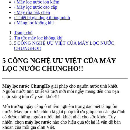
› Máy lọc nước ion kiềm
› Máy lọc nước cao cấp
› Máy rửa bát, chén
› Thiết bị gia dụng thông minh
› Màng lọc không khí
Trang chủ
Tin tức máy lọc không khí
5 CÔNG NGHỆ ƯU VIỆT CỦA MÁY LỌC NƯỚC
CHUNGHO!!
5 CÔNG NGHỆ ƯU VIỆT CỦA MÁY
LỌC NƯỚC CHUNGHO!!
Máy lọc nước ChungHo
giải pháp cho nguồn nước tinh khiết.
Nguồn nước tinh khiết và tươi mới mỗi ngày mang đến cho bạn
cuộc sống tràn đầy sức khỏe!!!
Môi trường ngày càng ô nhiễm nghiêm trọng đặc biệt là nguồn
nước. Máy lọc nước chính là giải pháp tối ưu giúp cho các gia đình
có được những nguồn nước tinh khiết nhất cho sức khỏe. Tuy
nhiên, chọn
máy lọc nước
nào cho hiệu quả tốt lại là vấn đề băn
khoăn của mỗi gia đình Việt.