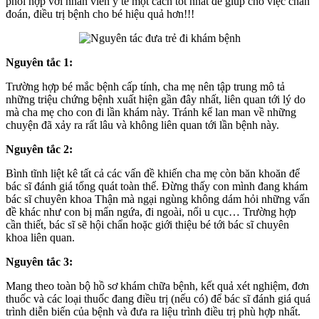
phối hợp với nhân viên y tế một cách tốt nhất để giúp cho việc chẩn
đoán, điều trị bệnh cho bé hiệu quả hơn!!!
Nguyên tắc 1:
Trường hợp bé mắc bệnh cấp tính, cha mẹ nên tập trung mô tả
những triệu chứng bệnh xuất hiện gần đây nhất, liên quan tới lý do
mà cha mẹ cho con đi lần khám này. Tránh kể lan man về những
chuyện đã xảy ra rất lâu và không liên quan tới lần bệnh này.
Nguyên tắc 2:
Bình tĩnh liệt kê tất cả các vấn đề khiến cha mẹ còn băn khoăn để
bác sĩ đánh giá tổng quát toàn thể. Đừng thấy con mình đang khám
bác sĩ chuyên khoa Thận mà ngại ngùng không dám hỏi những vấn
đề khác như con bị mẩn ngứa, đi ngoài, nổi u cục… Trường hợp
cần thiết, bác sĩ sẽ hội chẩn hoặc giới thiệu bé tới bác sĩ chuyên
khoa liên quan.
Nguyên tắc 3:
Mang theo toàn bộ hồ sơ khám chữa bệnh, kết quả xét nghiệm, đơn
thuốc và các loại thuốc đang điều trị (nếu có) để bác sĩ đánh giá quá
trình diễn biến của bệnh và đưa ra liệu trình điều trị phù hợp nhất.