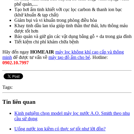
phế quản,....
Tạo hơi ẩm tinh khiết với cục lọc carbon & thanh ion bạc
(khử khuẩn & tạp chất)
Giảm bụi và vi khuẩn trong phòng điều hòa
Khay tinh dầu lan tỏa giúp tinh thần thư thái, lưu thông máu
được tốt hơn
Bảo quản và giữ gìn các vật dụng bằng gỗ + da trong gia đình
Tiết kiệm chi phí khám chữa bệnh
Hãy đến ngay
HOMEAIR
máy lọc không khí cao cấp và thông
minh
để được tư vấn về
máy tạo độ ẩm cho bé
. Hotline:
0902.10.7997
Tags:
Tin liên quan
Kinh nghiệm chọn model máy lọc nước A.O. Smith theo nhu
cầu sử dụng
Uống nước ion kiềm có thực sự tốt như lời đồn?