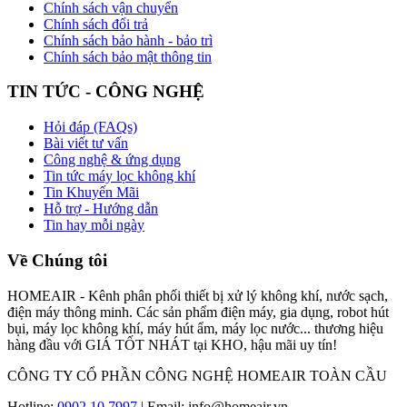
Chính sách vận chuyển
Chính sách đổi trả
Chính sách bảo hành - bảo trì
Chính sách bảo mật thông tin
TIN TỨC - CÔNG NGHỆ
Hỏi đáp (FAQs)
Bài viết tư vấn
Công nghệ & ứng dụng
Tin tức máy lọc không khí
Tin Khuyến Mãi
Hỗ trợ - Hướng dẫn
Tin hay mỗi ngày
Về Chúng tôi
HOMEAIR - Kênh phân phối thiết bị xử lý không khí, nước sạch,
điện máy thông minh. Các sản phẩm điện máy, gia dụng, robot hút
bụi, máy lọc không khí, máy hút ẩm, máy lọc nước... thương hiệu
hàng đầu với GIÁ TỐT NHÁT tại KHO, hậu mãi uy tín!
CÔNG TY CỔ PHẦN CÔNG NGHỆ HOMEAIR TOÀN CẦU
Hotline:
0902 10 7997
| Email: info@homeair.vn