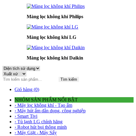
Màng lọc không khí Philips
Màng lọc không khí LG
Màng lọc không khí Daikin
Tìm kiếm
Giỏ hàng (
0
)
NHÓM SẢN PHẨM NỔI BẬT
› Máy lọc không khí - Tạo ẩm
› Máy hút ẩm dân dụng, công nghiệp
› Smart Tivi
› Tủ lạnh LG chính hãng
› Robot hút bụi thông minh
› Máy Giặt - Máy Sấy