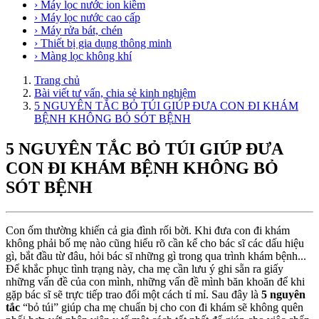
› Máy lọc nước ion kiềm
› Máy lọc nước cao cấp
› Máy rửa bát, chén
› Thiết bị gia dụng thông minh
› Màng lọc không khí
Trang chủ
Bài viết tư vấn, chia sẻ kinh nghiệm
5 NGUYÊN TẮC BỎ TÚI GIÚP ĐƯA CON ĐI KHÁM
BỆNH KHÔNG BỎ SÓT BỆNH
5 NGUYÊN TẮC BỎ TÚI GIÚP ĐƯA
CON ĐI KHÁM BỆNH KHÔNG BỎ
SÓT BỆNH
Con ốm thường khiến cả gia đình rối bời. Khi đưa con đi khám
không phải bố mẹ nào cũng hiểu rõ cần kể cho bác sĩ các dấu hiệu
gì, bắt đầu từ đâu, hỏi bác sĩ những gì trong qua trình khám bệnh...
Để khắc phục tình trạng này, cha mẹ cần lưu ý ghi sẵn ra giấy
những vấn đề của con mình, những vấn đề mình băn khoăn để khi
gặp bác sĩ sẽ trực tiếp trao đổi một cách tỉ mỉ. Sau đây là
5 nguyên
tắc
“bỏ túi” giúp cha mẹ chuẩn bị cho con đi khám sẽ không quên