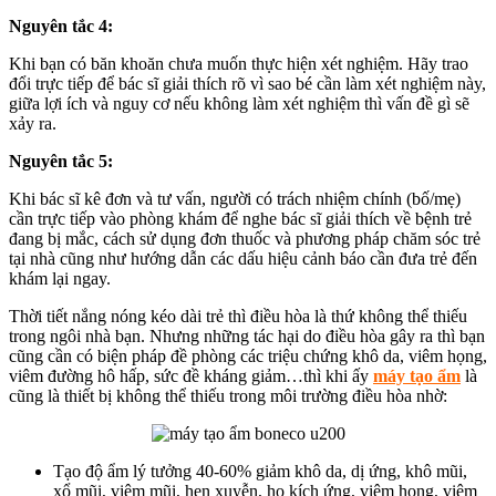
Nguyên tắc 4:
Khi bạn có băn khoăn chưa muốn thực hiện xét nghiệm. Hãy trao
đổi trực tiếp để bác sĩ giải thích rõ vì sao bé cần làm xét nghiệm này,
giữa lợi ích và nguy cơ nếu không làm xét nghiệm thì vấn đề gì sẽ
xảy ra.
Nguyên tắc 5:
Khi bác sĩ kê đơn và tư vấn, người có trách nhiệm chính (bố/mẹ)
cần trực tiếp vào phòng khám để nghe bác sĩ giải thích về bệnh trẻ
đang bị mắc, cách sử dụng đơn thuốc và phương pháp chăm sóc trẻ
tại nhà cũng như hướng dẫn các dấu hiệu cảnh báo cần đưa trẻ đến
khám lại ngay.
Thời tiết nắng nóng kéo dài trẻ thì điều hòa là thứ không thể thiếu
trong ngôi nhà bạn. Nhưng những tác hại do điều hòa gây ra thì bạn
cũng cần có biện pháp đề phòng các triệu chứng khô da, viêm họng,
viêm đường hô hấp, sức đề kháng giảm…thì khi ấy
máy tạo ẩm
là
cũng là thiết bị không thể thiếu trong môi trường điều hòa nhờ:
Tạo độ ẩm lý tưởng 40-60% giảm khô da, dị ứng, khô mũi,
xổ mũi, viêm mũi, hen xuyễn, ho kích ứng, viêm họng, viêm