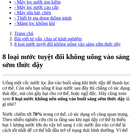
› Máy lọc nước ion kiềm
› Máy lọc nước cao cấp
› Máy rửa bát, chén
› Thiết bị gia dụng thông minh
› Màng lọc không khí
Trang chủ
Bài viết tư vấn, chia sẻ kinh nghiệm
8 loại nước tuyệt đối không uống vào sáng sớm thức dậy
8 loại nước tuyệt đối không uống vào sáng
sớm thức dậy
Uống một cốc nước lọc ấm vào buổi sáng khi thức dậy để thanh lọc
cơ thể. Còn nếu bạn uống 8 loại nước sau đây thì chẳng có tác dụng
thải độc, mà còn gây hại cho cơ thể, hoặc ngộ độc. Hãy cùng xem
xem
8 loại nước không nên uống vào buổi sáng sớm thức dậy
là
gì nhé?
Nước chiếm tới
70%
trong cơ thể, có tác dụng vô cùng quan trọng.
Theo nhiều nghiên cứu chỉ ra rằng sau khi ngủ dậy cơ thể bị thiếu
hụt 1 lượng nước lớn do vậy bổ sung 1 cốc nước ấm vào cơ thể là
cách tốt nhất để cơ thể bắt đầu trở về trạng thái bình thường. Vì thế