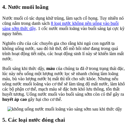
4. Nước muối loãng
Nước muối có tác dụng khử trùng, làm sạch cổ họng. Tuy nhiên nó
cũng nằm trong danh sách
8 loại nước không nên uống vào buổi
sáng sớm thức dậy
. 1 cốc nước muối loãng vào buổi sáng lại cực kỳ
nguy hiểm.
Nghiên cứu của các chuyên gia cho rằng khi ngủ con người ta
không uống nước, sau đó hít thở, đổ mồ hôi như đang trong quá
trình hoạt động tiết niệu, các hoạt động sinh lí này sẽ khiến làm mất
nước.
Buổi sáng khi thức dậy,
máu
của chúng ta đã ở trong trạng thái đặc,
lúc này nếu uống một lượng nước lọc sẽ nhanh chóng làm loãng
máu, bù vào lượng nước bị mất thì tốt cho sức khỏe. Nhưng nếu
uống nước muối loãng vào cơ thể sẽ làm tăng độ mất nước, làm khô
các bộ phận cơ thể, mạch máu sẽ đặc hơn khó lưu thông, tổn thất
huyết tương. Uống nước muối vào buổi sáng sớm còn có thể gây ra
huyết áp cao
gây hại cho cơ thể.
5. Các loại nước đóng chai