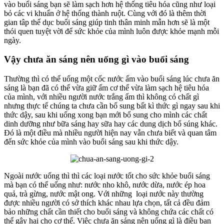
vào buổi sáng bạn sẽ làm sạch hơn hệ thống tiêu hóa cũng như loại
bỏ các vi khuẩn ở hệ thống thành ruột. Cùng với đó là thêm thời
gian tâp thể dục buổi sáng giúp tinh thân minh mẫn hơn sẽ là một
thói quen tuyệt vời để sức khỏe của mình luôn được khỏe mạnh mỗi
ngày.
Vậy chưa ăn sáng nên uống gì vào buổi sáng
Thường thì có thể uống một cốc nước ấm vào buổi sáng lúc chưa ăn
sáng là bạn đã có thể vừa giữ ấm cơ thể vừa làm sạch hệ tiêu hóa
của mình, với nhiều người nước trắng ấm thì không có chất gì
nhưng thực tế chúng ta chưa cần bổ sung bất kì thức gì ngay sau khi
thức dậy, sau khi uống xong bạn mới bổ sung cho mình các chất
dinh dưỡng như bữa sáng hay sữa hay các dung dịch bổ súng khác.
Đó là một điều mà nhiều người hiện nay vẫn chưa biết và quan tâm
đến sức khỏe của mình vào buổi sáng sau khi thức dậy.
Ngoài nước uống thì thì các loại nước tốt cho sức khỏe buổi sáng
mà bạn có thể uống như: nước nho khô, nước dừa, nước ép hoa
quả, trà gừng, nước mật ong. Với những loại nước này thường
được nhiều người có sở thích khác nhau lựa chọn, tất cả đều đảm
bảo những chất cần thiết cho buổi sáng và không chứa các chất có
thể gây hại cho cơ thể. Việc chưa ăn sáng nên uống gì là điều bạn