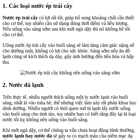
1. Các loại nước ép trái cây
Nước ép trái cây
có lợi rất tốt, giúp bổ sung khoáng chất cần thiết
cho cơ thể, tuy nhiên cần sử dụng đúng thời điểm và liều lượng.
Nếu uống vào sáng sớm sau khi mới ngủ dậy thì nó không hề tốt
cho cơ thể.
Uống nước ép trái cây vào buổi sáng sẽ làm tăng cảm giác nặng nề
cho đường ruột, không có lợi cho sức khỏe. Sáng sớm nếu ăn đồ
lạnh cũng sẽ kích thích dạ dày, gây ảnh hưởng đến tiêu hóa và hấp
thu.
2. Nước đá lạnh
Trên thực tế, nhiều người thích uống một ly nước lạnh vào buổi
sáng, nhất là vào mùa hè, thế nhưng việc làm này rất phản khoa học
dinh dưỡng. Nhiều người có thói quen mở tủ lạnh lấy nước uống
vào buổi sáng cho tỉnh táo, tuy nhiên bạn có biết rằng đây lại là loại
nước tối kỵ không nên uống vào buổi sáng.
Khi mới ngủ dậy, cơ thể chúng ta vẫn chưa hoạt động bình thường,
nước lạnh hay nước đá
sẽ gây ra co mạch máu của niêm mạc dạ