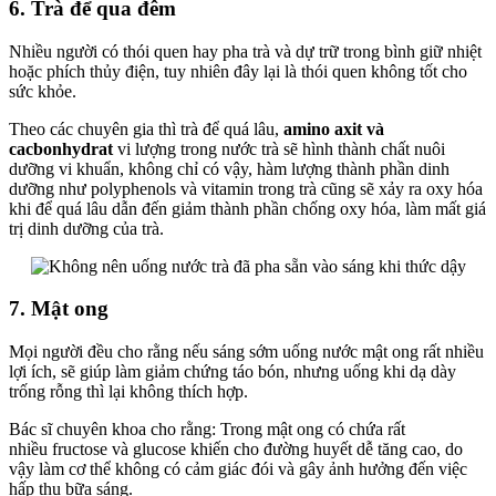
6. Trà để qua đêm
Nhiều người có thói quen hay pha trà và dự trữ trong bình giữ nhiệt
hoặc phích thủy điện, tuy nhiên đây lại là thói quen không tốt cho
sức khỏe.
Theo các chuyên gia thì trà để quá lâu,
amino axit và
cacbonhydrat
vi lượng trong nước trà sẽ hình thành chất nuôi
dưỡng vi khuẩn, không chỉ có vậy, hàm lượng thành phần dinh
dưỡng như polyphenols và vitamin trong trà cũng sẽ xảy ra oxy hóa
khi để quá lâu dẫn đến giảm thành phần chống oxy hóa, làm mất giá
trị dinh dưỡng của trà.
7. Mật ong
Mọi người đều cho rằng nếu sáng sớm uống nước mật ong rất nhiều
lợi ích, sẽ giúp làm giảm chứng táo bón, nhưng uống khi dạ dày
trống rỗng thì lại không thích hợp.
Bác sĩ chuyên khoa cho rằng: Trong mật ong có chứa rất
nhiều fructose và glucose khiến cho đường huyết dễ tăng cao, do
vậy làm cơ thể không có cảm giác đói và gây ảnh hưởng đến việc
hấp thụ bữa sáng.