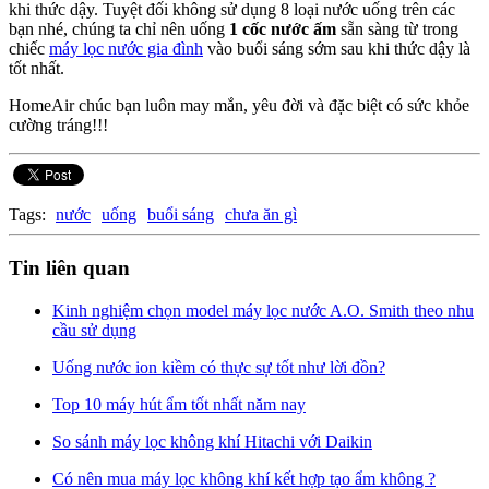
khi thức dậy. Tuyệt đối không sử dụng 8 loại nước uống trên các
bạn nhé, chúng ta chỉ nên uống
1 cốc nước ấm
sẵn sàng từ trong
chiếc
máy lọc nước gia đình
vào buổi sáng sớm sau khi thức dậy là
tốt nhất.
HomeAir chúc bạn luôn may mắn, yêu đời và đặc biệt có sức khỏe
cường tráng!!!
Tags:
nước
uống
buổi sáng
chưa ăn gì
Tin liên quan
Kinh nghiệm chọn model máy lọc nước A.O. Smith theo nhu
cầu sử dụng
Uống nước ion kiềm có thực sự tốt như lời đồn?
Top 10 máy hút ẩm tốt nhất năm nay
So sánh máy lọc không khí Hitachi với Daikin
Có nên mua máy lọc không khí kết hợp tạo ẩm không ?