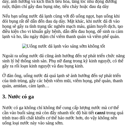
dày, ảnh hưởng và kích thích tiêu hóa, tăng tốc nhu động đường
ruột, thậm chí gây đau bụng nhẹ, tiêu chảy hoặc đau dạ dày
Nếu bạn uống nước đá lạnh cùng với đồ uống ngọt, bạn uống khi
đói bụng rất dễ dẫn đến đau dạ dày. Mặt khác, khi nước đá đi vào
họng sẽ gây ra tình trạng tắc nghẽn mạch máu, giảm huyết dịch, tạo
điều kiện cho vi khuẩn gây bệnh, dẫn đến đau họng, dễ sinh ra cảm
lạnh và ho, lâu ngày thậm chí viêm thanh quản và viêm phế quản.
Ngoài ra uống nước đá cũng ảnh hưởng đến sự phát triển chức năng
sinh lý hệ thống sinh sản. Phụ nữ đang trong kỳ kinh nguyệt, có thể
gây ra rối loạn kinh nguyệt và đau bụng kinh.
Ở đàn ông, uống nước đá quá lạnh sẽ ảnh hưởng đến sự phát triển
của tinh trùng, gây các bệnh viêm mũi, viêm họng, phế quản, thanh
quản, amidan, cảm lạnh…
3. Nước có ga
Nước có ga không chỉ không thể cung cấp lượng nước mà cơ thể
cần vào buổi sáng mà còn đẩy nhanh tốc độ bài tiết
canxi
trong quá
trình trao đổi chất khiến cơ thể háo nước hơn, do vậy không nên
uống loại nước này vào sáng sớm.