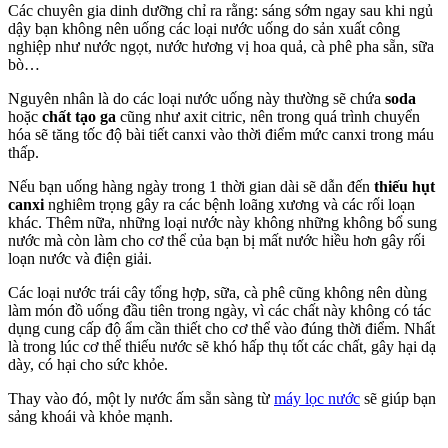
Các chuyên gia dinh dưỡng chỉ ra rằng: sáng sớm ngay sau khi ngủ
dậy bạn không nên uống các loại nước uống do sản xuất công
nghiệp như nước ngọt, nước hương vị hoa quả, cà phê pha sẵn, sữa
bò…
Nguyên nhân là do các loại nước uống này thường sẽ chứa
soda
hoặc
chất tạo ga
cũng như axit citric, nên trong quá trình chuyển
hóa sẽ tăng tốc độ bài tiết canxi vào thời điểm mức canxi trong máu
thấp.
Nếu bạn uống hàng ngày trong 1 thời gian dài sẽ dẫn đến
thiếu hụt
canxi
nghiêm trọng gây ra các bệnh loãng xương và các rối loạn
khác. Thêm nữa, những loại nước này không những không bổ sung
nước mà còn làm cho cơ thể của bạn bị mất nước hiều hơn gây rối
loạn nước và điện giải.
Các loại nước trái cây tổng hợp, sữa, cà phê cũng không nên dùng
làm món đồ uống đầu tiên trong ngày, vì các chất này không có tác
dụng cung cấp độ ẩm cần thiết cho cơ thể vào đúng thời điểm. Nhất
là trong lúc cơ thể thiếu nước sẽ khó hấp thụ tốt các chất, gây hại dạ
dày, có hại cho sức khỏe.
Thay vào đó, một ly nước ấm sẵn sàng từ
máy lọc nước
sẽ giúp bạn
sảng khoái và khỏe mạnh.