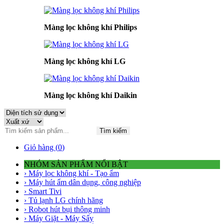
Màng lọc không khí Philips
Màng lọc không khí LG
Màng lọc không khí Daikin
Tìm kiếm
Giỏ hàng (
0
)
NHÓM SẢN PHẨM NỔI BẬT
› Máy lọc không khí - Tạo ẩm
› Máy hút ẩm dân dụng, công nghiệp
› Smart Tivi
› Tủ lạnh LG chính hãng
› Robot hút bụi thông minh
› Máy Giặt - Máy Sấy