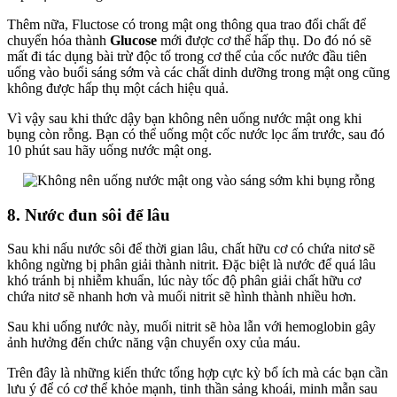
Thêm nữa, Fluctose có trong mật ong thông qua trao đổi chất để
chuyển hóa thành
Glucose
mới được cơ thể hấp thụ. Do đó nó sẽ
mất đi tác dụng bài trừ độc tố trong cơ thể của cốc nước đầu tiên
uống vào buổi sáng sớm và các chất dinh dưỡng trong mật ong cũng
không được hấp thụ một cách hiệu quả.
Vì vậy sau khi thức dậy bạn không nên uống nước mật ong khi
bụng còn rỗng. Bạn có thể uống một cốc nước lọc ấm trước, sau đó
10 phút sau hãy uống nước mật ong.
8. Nước đun sôi để lâu
Sau khi nấu nước sôi để thời gian lâu, chất hữu cơ có chứa nitơ sẽ
không ngừng bị phân giải thành nitrit. Đặc biệt là nước để quá lâu
khó tránh bị nhiễm khuẩn, lúc này tốc độ phân giải chất hữu cơ
chứa nitơ sẽ nhanh hơn và muối nitrit sẽ hình thành nhiều hơn.
Sau khi uống nước này, muối nitrit sẽ hòa lẫn với hemoglobin gây
ảnh hưởng đến chức năng vận chuyển oxy của máu.
Trên đây là những kiến thức tổng hợp cực kỳ bổ ích mà các bạn cần
lưu ý để có cơ thể khỏe mạnh, tinh thần sảng khoái, minh mẫn sau