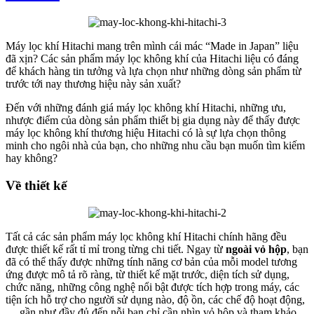
Máy lọc khí Hitachi mang trên mình cái mác “Made in Japan” liệu
đã xịn? Các sản phẩm máy lọc không khí của Hitachi liệu có đáng
để khách hàng tin tưởng và lựa chọn như những dòng sản phẩm từ
trước tới nay thương hiệu này sản xuất?
Đến với những đánh giá máy lọc không khí Hitachi, những ưu,
nhược điểm của dòng sản phẩm thiết bị gia dụng này để thấy được
máy lọc không khí thương hiệu Hitachi có là sự lựa chọn thông
minh cho ngôi nhà của bạn, cho những nhu cầu bạn muốn tìm kiếm
hay không?
Về thiết kế
Tất cả các sản phẩm máy lọc không khí Hitachi chính hãng đều
được thiết kế rất tỉ mỉ trong từng chi tiết. Ngay từ
ngoài vỏ hộp
, bạn
đã có thể thấy được những tính năng cơ bản của mỗi model tương
ứng được mô tả rõ ràng, từ thiết kế mặt trước, diện tích sử dụng,
chức năng, những công nghệ nổi bật được tích hợp trong máy, các
tiện ích hỗ trợ cho người sử dụng nào, độ ồn, các chế độ hoạt động,
… gần như đầy đủ đến nỗi bạn chỉ cần nhìn vỏ hộp và tham khảo