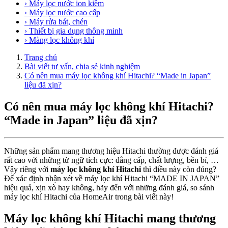
› Máy lọc nước ion kiềm
› Máy lọc nước cao cấp
› Máy rửa bát, chén
› Thiết bị gia dụng thông minh
› Màng lọc không khí
Trang chủ
Bài viết tư vấn, chia sẻ kinh nghiệm
Có nên mua máy lọc không khí Hitachi? “Made in Japan”
liệu đã xịn?
Có nên mua máy lọc không khí Hitachi?
“Made in Japan” liệu đã xịn?
Những sản phẩm mang thương hiệu Hitachi thường được đánh giá
rất cao với những từ ngữ tích cực: đẳng cấp, chất lượng, bền bỉ, …
Vậy riêng với
máy lọc không khí Hitachi
thì điều này còn đúng?
Để xác định nhận xét về máy lọc khí Hitachi “MADE IN JAPAN”
hiệu quả, xịn xò hay không, hãy đến với những đánh giá, so sánh
máy lọc khí Hitachi của HomeAir trong bài viết này!
Máy lọc không khí Hitachi mang thương