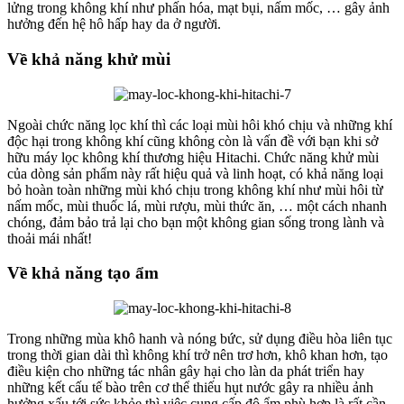
lửng trong không khí như phấn hóa, mạt bụi, nấm mốc, … gây ảnh
hưởng đến hệ hô hấp hay da ở người.
Về khả năng khử mùi
Ngoài chức năng lọc khí thì các loại mùi hôi khó chịu và những khí
độc hại trong không khí cũng không còn là vấn đề với bạn khi sở
hữu máy lọc không khí thương hiệu Hitachi. Chức năng khử mùi
của dòng sản phẩm này rất hiệu quả và linh hoạt, có khả năng loại
bỏ hoàn toàn những mùi khó chịu trong không khí như mùi hôi từ
nấm mốc, mùi thuốc lá, mùi rượu, mùi thức ăn, … một cách nhanh
chóng, đảm bảo trả lại cho bạn một không gian sống trong lành và
thoải mái nhất!
Về khả năng tạo ẩm
Trong những mùa khô hanh và nóng bức, sử dụng điều hòa liên tục
trong thời gian dài thì không khí trở nên trơ hơn, khô khan hơn, tạo
điều kiện cho những tác nhân gây hại cho làn da phát triển hay
những kết cấu tế bào trên cơ thể thiếu hụt nước gây ra nhiều ảnh
hưởng xấu tới sức khỏe thì việc cung cấp độ ẩm phù hợp là rất cần