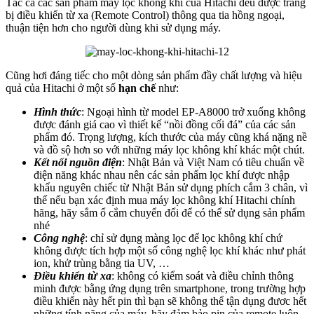
Tấc cả các sản phẩm máy lọc không khí của Hitachi đều được trang
bị điều khiển từ xa (Remote Control) thông qua tia hồng ngoại,
thuận tiện hơn cho người dùng khi sử dụng máy.
Cũng hơi đáng tiếc cho một dòng sản phẩm đầy chất lượng và hiệu
quả của Hitachi ở một số
hạn chế
như:
Hình thức
: Ngoại hình từ model EP-A8000 trở xuống không
được đánh giá cao vì thiết kế “nồi đồng cối đá” của các sản
phẩm đó. Trọng lượng, kích thước của máy cũng khá nặng nề
và đồ sộ hơn so với những máy lọc không khí khác một chút.
Kết nối nguồn điện
: Nhật Bản và Việt Nam có tiêu chuẩn về
điện năng khác nhau nên các sản phẩm lọc khí được nhập
khẩu nguyên chiếc từ Nhật Bản sử dụng phích cắm 3 chân, vì
thế nếu bạn xác định mua máy lọc không khí Hitachi chính
hãng, hãy sắm ổ cắm chuyển đổi để có thể sử dụng sản phẩm
nhé
Công nghệ
: chỉ sử dụng màng lọc để lọc không khí chứ
không được tích hợp một số công nghệ lọc khí khác như phát
ion, khử trùng bằng tia UV, …
Điều khiển từ xa
: không có kiểm soát và điều chỉnh thông
minh được bằng ứng dụng trên smartphone, trong trường hợp
điều khiển này hết pin thì bạn sẽ không thể tận dụng đươc hết
những tính năng của máy, hãy đảm bảo pin của remote luôn