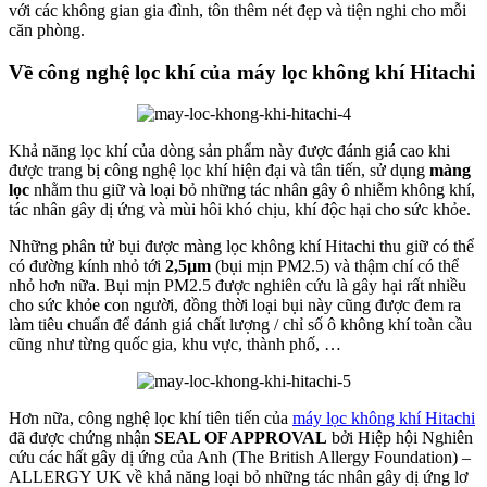
với các không gian gia đình, tôn thêm nét đẹp và tiện nghi cho mỗi
căn phòng.
Về công nghệ lọc khí của máy lọc không khí Hitachi
Khả năng lọc khí của dòng sản phẩm này được đánh giá cao khi
được trang bị công nghệ lọc khí hiện đại và tân tiến, sử dụng
màng
lọc
nhằm thu giữ và loại bỏ những tác nhân gây ô nhiễm không khí,
tác nhân gây dị ứng và mùi hôi khó chịu, khí độc hại cho sức khỏe.
Những phân tử bụi được màng lọc không khí Hitachi thu giữ có thể
có đường kính nhỏ tới
2,5µm
(bụi mịn PM2.5) và thậm chí có thể
nhỏ hơn nữa. Bụi mịn PM2.5 được nghiên cứu là gây hại rất nhiều
cho sức khỏe con người, đồng thời loại bụi này cũng được đem ra
làm tiêu chuẩn để đánh giá chất lượng / chỉ số ô không khí toàn cầu
cũng như từng quốc gia, khu vực, thành phố, …
Hơn nữa, công nghệ lọc khí tiên tiến của
máy lọc không khí Hitachi
đã được chứng nhận
SEAL OF APPROVAL
bởi Hiệp hội Nghiên
cứu các hất gây dị ứng của Anh (The British Allergy Foundation) –
ALLERGY UK về khả năng loại bỏ những tác nhân gây dị ứng lơ