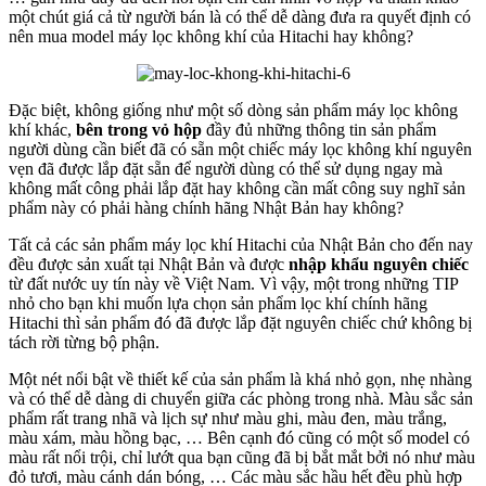
một chút giá cả từ người bán là có thể dễ dàng đưa ra quyết định có
nên mua model máy lọc không khí của Hitachi hay không?
Đặc biệt, không giống như một số dòng sản phẩm máy lọc không
khí khác,
bên trong vỏ hộp
đầy đủ những thông tin sản phẩm
người dùng cần biết đã có sẵn một chiếc máy lọc không khí nguyên
vẹn đã được lắp đặt sẵn để người dùng có thể sử dụng ngay mà
không mất công phải lắp đặt hay không cần mất công suy nghĩ sản
phẩm này có phải hàng chính hãng Nhật Bản hay không?
Tất cả các sản phẩm máy lọc khí Hitachi của Nhật Bản cho đến nay
đều được sản xuất tại Nhật Bản và được
nhập khẩu nguyên chiếc
từ đất nước uy tín này về Việt Nam. Vì vậy, một trong những TIP
nhỏ cho bạn khi muốn lựa chọn sản phẩm lọc khí chính hãng
Hitachi thì sản phẩm đó đã được lắp đặt nguyên chiếc chứ không bị
tách rời từng bộ phận.
Một nét nổi bật về thiết kế của sản phẩm là khá nhỏ gọn, nhẹ nhàng
và có thể dễ dàng di chuyển giữa các phòng trong nhà. Màu sắc sản
phẩm rất trang nhã và lịch sự như màu ghi, màu đen, màu trắng,
màu xám, màu hồng bạc, … Bên cạnh đó cũng có một số model có
màu rất nổi trội, chỉ lướt qua bạn cũng đã bị bắt mắt bởi nó như màu
đỏ tươi, màu cánh dán bóng, … Các màu sắc hầu hết đều phù hợp