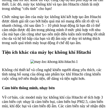
thiết. Lúc đó, máy lọc không khí và tạo ẩm Hitachi chính là một
trong những “cứu tinh” cho bạn!
Chức năng tạo ẩm của máy lọc không khí kết hợp tạo ẩm Hitachi
được đánh giá rất cao bởi hiệu quả mà nó mang đến rất rõ rệt và
nhanh chóng, chỉ sau tầm 5 – 10 phút hoạt động là bạn đã có thể
cảm nhận được độ ẩm trong phòng mình ở mức phù hợp với nhu
cầu mà bạn cần cũng như tạo nên một điều kiện môi trường tốt nhất
cho da và hệ hô hấp của bạn và độ ẩm này sẽ duy trì tương thích
trong suốt quá trình máy hoạt động ở chế độ tạo ẩm.
Tiện ích khác của máy lọc không khí Hitachi
Không chỉ thiết kế và công nghệ khiến người dùng yêu thích, các
tính năng bổ sung của dòng sản phẩm lọc khí Hitachi cũng khiến
cuộc sống trở nên thuận tiện, dễ dàng và tiện nghi hơn.
Cảm biến thông minh, nhạy bén
Về cơ bản, các model máy lọc không khí của Hitachi sẽ tích hợp 3
cảm biến cực nhạy là cảm biến bụi, cảm biến bụi PM2.5, cảm biến
mùi, khí độc hại và cảm biến độ ẩm. Các cảm biến này sẽ nhận diện