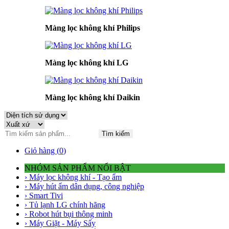
Màng lọc không khí Philips
Màng lọc không khí LG
Màng lọc không khí Daikin
Tìm kiếm
Giỏ hàng (
0
)
NHÓM SẢN PHẨM NỔI BẬT
› Máy lọc không khí - Tạo ẩm
› Máy hút ẩm dân dụng, công nghiệp
› Smart Tivi
› Tủ lạnh LG chính hãng
› Robot hút bụi thông minh
› Máy Giặt - Máy Sấy