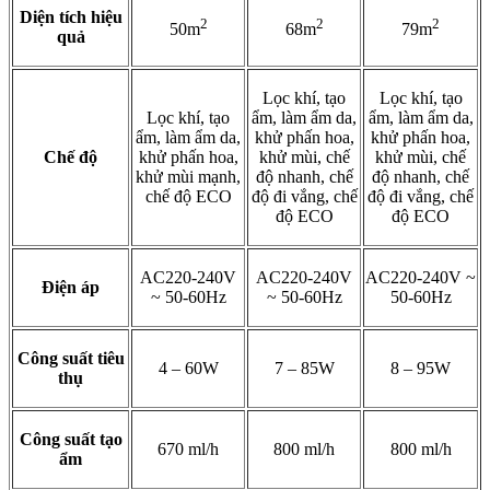
Diện tích hiệu
2
2
2
50m
68m
79m
quả
Lọc khí, tạo
Lọc khí, tạo
Lọc khí, tạo
ẩm, làm ẩm da,
ẩm, làm ẩm da,
ẩm, làm ẩm da,
khử phấn hoa,
khử phấn hoa,
Chế độ
khử phấn hoa,
khử mùi, chế
khử mùi, chế
khử mùi mạnh,
độ nhanh, chế
độ nhanh, chế
chế độ ECO
độ đi vắng, chế
độ đi vắng, chế
độ ECO
độ ECO
AC220-240V
AC220-240V
AC220-240V ~
Điện áp
~ 50-60Hz
~ 50-60Hz
50-60Hz
Công suất tiêu
4 – 60W
7 – 85W
8 – 95W
thụ
Công suất tạo
670 ml/h
800 ml/h
800 ml/h
ẩm