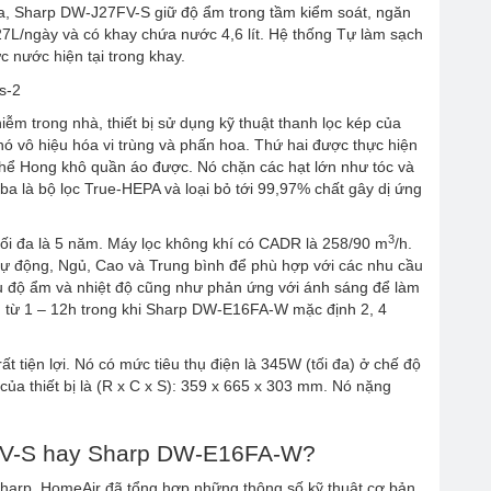
ưa, Sharp DW-J27FV-S giữ độ ẩm trong tầm kiểm soát, ngăn
L/ngày và có khay chứa nước 4,6 lít. Hệ thống Tự làm sạch
 nước hiện tại trong khay.
iễm trong nhà, thiết bị sử dụng kỹ thuật thanh lọc kép của
ó vô hiệu hóa vi trùng và phấn hoa. Thứ hai được thực hiện
 thể Hong khô quần áo được. Nó chặn các hạt lớn như tóc và
 ba là bộ lọc True-HEPA và loại bỏ tới 99,97% chất gây dị ứng
3
ọ tối đa là 5 năm. Máy lọc không khí có CADR là 258/90 m
/h.
ự động, Ngủ, Cao và Trung bình để phù hợp với các nhu cầu
ệu độ ẩm và nhiệt độ cũng như phản ứng với ánh sáng để làm
ng từ 1 – 12h trong khi Sharp DW-E16FA-W mặc định 2, 4
t tiện lợi. Nó có mức tiêu thụ điện là 345W (tối đa) ở chế độ
a thiết bị là (R x C x S): 359 x 665 x 303 mm. Nó nặng
7FV-S hay Sharp DW-E16FA-W?
harp, HomeAir đã tổng hợp những thông số kỹ thuật cơ bản