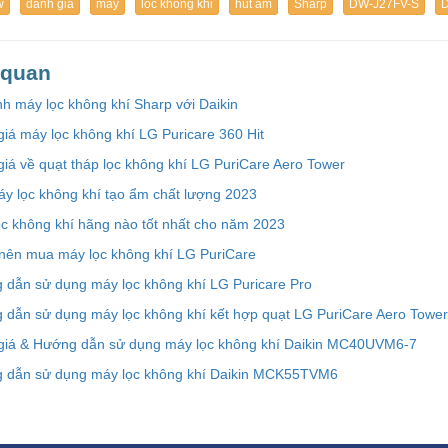
w
danh gia
may
loc khong khi
hut am
Sharp
DW-J27FV-S
n quan
h máy lọc không khí Sharp với Daikin
iá máy lọc không khí LG Puricare 360 Hit
iá về quạt tháp lọc không khí LG PuriCare Aero Tower
y lọc không khí tạo ẩm chất lượng 2023
c không khí hãng nào tốt nhất cho năm 2023
 nên mua máy lọc không khí LG PuriCare
 dẫn sử dụng máy lọc không khí LG Puricare Pro
 dẫn sử dụng máy lọc không khí kết hợp quạt LG PuriCare Aero Tower
giá & Hướng dẫn sử dụng máy lọc không khí Daikin MC40UVM6-7
 dẫn sử dụng máy lọc không khí Daikin MCK55TVM6