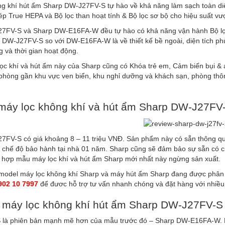
ng khí hút ẩm Sharp DW-J27FV-S tự hào về khả năng làm sạch toàn di
p True HEPA và Bộ lọc than hoạt tính & Bộ lọc sơ bộ cho hiệu suất vư
7FV-S và Sharp DW-E16FA-W đều tự hào có khả năng vận hành Bộ lọc sơ
DW-J27FV-S so với DW-E16FA-W là về thiết kế bề ngoài, diện tích phủ s
g và thời gian hoạt động.
ọc khí và hút ẩm này của Sharp cũng có Khóa trẻ em, Cảm biến bụi & 
phòng gần khu vực ven biển, khu nghỉ dưỡng và khách sạn, phòng thôn
máy lọc không khí và hút ẩm Sharp DW-J27FV
7FV-S có giá khoảng 8 – 11 triệu VNĐ. Sản phẩm này có sẵn thông qu
 chế độ bảo hành tại nhà 01 năm. Sharp cũng sẽ đảm bảo sự sẵn có của
g hợp mẫu máy lọc khí và hút ẩm Sharp mới nhất này ngừng sản xuất.
 model máy lọc không khí Sharp và máy hút ẩm Sharp đang được phân p
902 10 7997
để đươc hỗ trợ tư vấn nhanh chóng và đặt hàng với nhiều
 máy lọc không khí hút ẩm Sharp DW-J27FV-
là phiên bản mạnh mẽ hơn của mẫu trước đó – Sharp DW-E16FA-W. Nó l