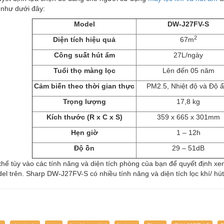
 như dưới đây:
Model
DW-J27FV-S
2
Diện tích hiệu quả
67m
Công suất hút ẩm
27L/ngày
Tuổi thọ màng lọc
Lên đến 05 năm
Cảm biến theo thời gian thực
PM2.5, Nhiệt độ và Độ 
Trọng lượng
17,8 kg
Kích thước (R x C x S)
359 x 665 x 301mm
Hẹn giờ
1 – 12h
Độ ồn
29 – 51dB
thể tùy vào các tính năng và diện tích phòng của bạn để quyết định 
el trên. Sharp DW-J27FV-S có nhiều tính năng và diện tích lọc khí/ h