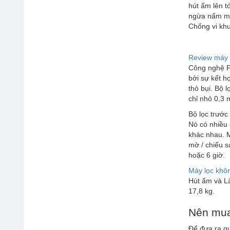
hút ẩm lên t
ngừa nấm mố
Chống vi khu
Review máy 
Công nghệ Pl
bởi sự kết h
thỏ bụi. Bộ 
chỉ nhỏ 0,3 
Bộ lọc trước
Nó có nhiều
khác nhau. M
mờ / chiếu s
hoặc 6 giờ.
Máy lọc khô
Hút ẩm và Là
17,8 kg.
Nên mua
Để đưa ra q