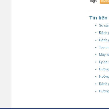
Tags:
revie
Tin liê
So sán
Đánh g
Đánh g
Top má
Máy lọ
Lý do
Hướng
Hướng
Đánh 
Hướng