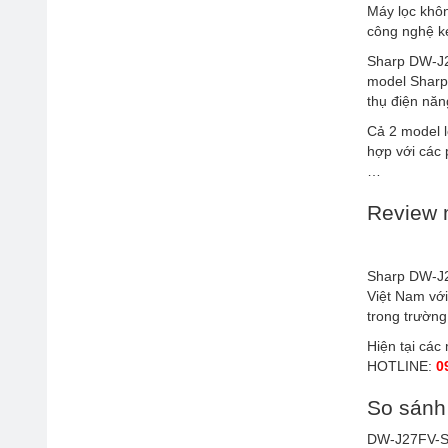
Máy lọc khô
công nghệ ké
Sharp DW-J2
model Sharp 
thụ điện năn
Cả 2 model l
hợp với các 
…
Review 
Sharp DW-J2
Việt Nam với
trong trườn
Hiện tại các
HOTLINE:
0
So sánh
DW-J27FV-S 