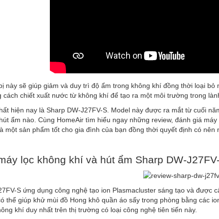
bị này sẽ giúp giảm và duy trì độ ẩm trong không khí đồng thời loại b
cách chiết xuất nước từ không khí để tạo ra một môi trường trong lành
hất hiện nay là Sharp DW-J27FV-S. Model này được ra mắt từ cuối nă
 hút ẩm nào. Cùng HomeAir tìm hiểu ngay những review, đánh giá máy
là một sản phẩm tốt cho gia đình của bạn đồng thời quyết định có n
máy lọc không khí và hút ẩm Sharp DW-J27FV
7FV-S ứng dụng công nghệ tạo ion Plasmacluster sáng tạo và được c
ó thể giúp khử mùi đồ Hong khô quần áo sấy trong phòng bằng các io
ông khí duy nhất trên thị trường có loại công nghệ tiên tiến này.