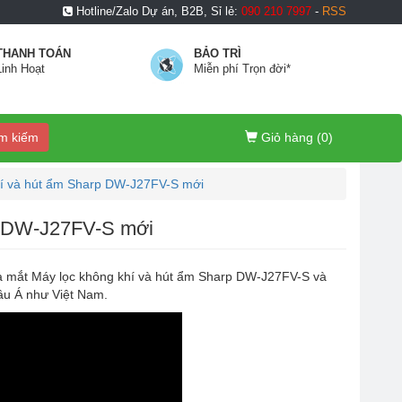
Hotline/Zalo Dự án, B2B, Sỉ lẻ:
090 210 7997
-
RSS
THANH TOÁN
BẢO TRÌ
Linh Hoạt
Miễn phí Trọn đời*
m kiếm
Giỏ hàng (
0
)
hí và hút ẩm Sharp DW-J27FV-S mới
rp DW-J27FV-S mới
a mắt Máy lọc không khí và hút ẩm Sharp DW-J27FV-S và
âu Á như Việt Nam.