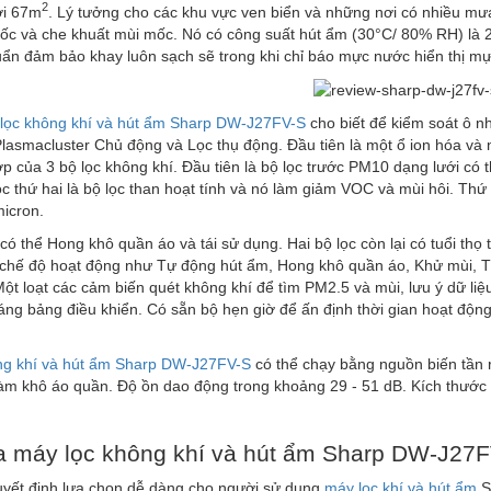
2
ới 67m
. Lý tưởng cho các khu vực ven biển và những nơi có nhiều m
c và che khuất mùi mốc. Nó có công suất hút ẩm (30°C/ 80% RH) là 27
ẩn đảm bảo khay luôn sạch sẽ trong khi chỉ báo mực nước hiển thị mực
lọc không khí và hút ẩm Sharp DW-J27FV-S
cho biết để kiểm soát ô nh
asmacluster Chủ động và Lọc thụ động. Đầu tiên là một ổ ion hóa và n
ợp của 3 bộ lọc không khí. Đầu tiên là bộ lọc trước PM10 dạng lưới có
lọc thứ hai là bộ lọc than hoạt tính và nó làm giảm VOC và mùi hôi. Thứ
micron.
 có thể Hong khô quần áo và tái sử dụng. Hai bộ lọc còn lại có tuổi th
 chế độ hoạt động như Tự động hút ẩm, Hong khô quần áo, Khử mùi, T
ột loạt các cảm biến quét không khí để tìm PM2.5 và mùi, lưu ý dữ li
áng bảng điều khiển. Có sẵn bộ hẹn giờ để ấn định thời gian hoạt độ
ng khí và hút ẩm Sharp DW-J27FV-S
có thể chạy bằng nguồn biến tần rấ
m khô áo quần. Độ ồn dao động trong khoảng 29 - 51 dB. Kích thước củ
 máy lọc không khí và hút ẩm Sharp DW-J2
uyết định lựa chọn dễ dàng cho người sử dụng
máy lọc khí và hút ẩm
S