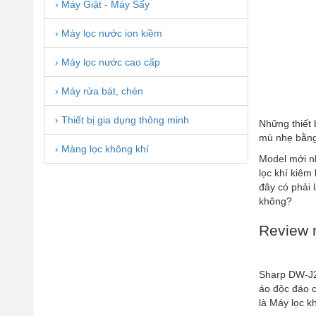
› Máy Giặt - Máy Sấy
› Máy lọc nước ion kiềm
› Máy lọc nước cao cấp
› Máy rửa bát, chén
› Thiết bị gia dụng thông minh
Những thiết 
mù nhẹ bằng 
› Màng lọc không khí
Model mới n
lọc khí kiêm
đây có phải 
không?
Review 
Sharp DW-J2
áo độc đáo c
là Máy lọc kh