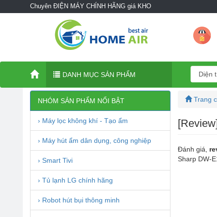
Chuyên ĐIỆN MÁY CHÍNH HÃNG giá KHO
DANH MỤC SẢN PHẨM
Trang 
NHÓM SẢN PHẨM NỔI BẬT
› Máy lọc không khí - Tạo ẩm
[Review
› Máy hút ẩm dân dụng, công nghiệp
Đánh giá,
re
Sharp DW-E1
› Smart Tivi
› Tủ lạnh LG chính hãng
› Robot hút bụi thông minh