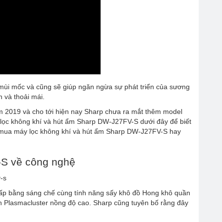
ỏ mùi mốc và cũng sẽ giúp ngăn ngừa sự phát triển của sương
 và thoải mái.
m 2019 và cho tới hiện nay Sharp chưa ra mắt thêm model
 lọc không khí và hút ẩm Sharp DW-J27FV-S dưới đây để biết
ên mua máy lọc không khí và hút ẩm Sharp DW-J27FV-S hay
-S về công nghệ
ấp bằng sáng chế cùng tính năng sấy khô đồ Hong khô quần
n Plasmacluster nồng độ cao. Sharp cũng tuyên bố rằng đây