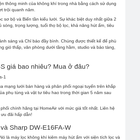
ện thông minh của không khí trong nhà bằng cách sử dụng
ợt trội quanh năm.
 bộ và Biến tần kiểu lưới. Sự khác biệt duy nhất giữa 2
óng, trọng lượng, tuổi thọ bộ lọc, khả năng hút ẩm, tiêu
ánh sáng và Chỉ báo đầy bình. Chúng được thiết kế để phù
g gió thấp, văn phòng dưới tầng hầm, studio và bảo tàng,
-S giá bao nhiêu? Mua ở đâu?
a mạng lưới bán hàng và phân phối ngoại tuyến trên khắp
 phụ tùng và vật tư tiêu hao trong thời gian 5 năm sau
hối chính hãng tại HomeAir với mức giá tốt nhất. Liên hệ
 ưu đãi hấp dẫn!
S và Sharp DW-E16FA-W
à máy lọc không khí kiêm máy hút ẩm với siện tích lọc và