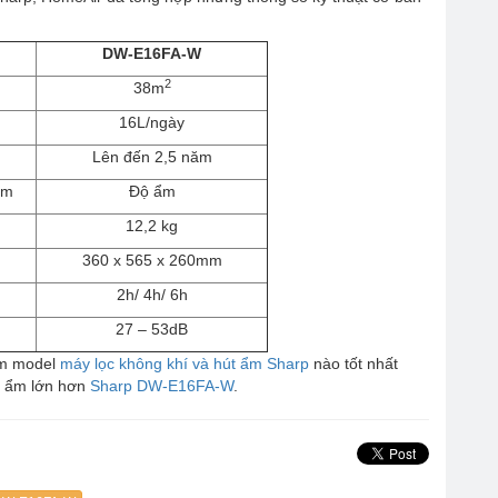
DW-E16FA-W
2
38m
16L/ngày
Lên đến 2,5 năm
ẩm
Độ ẩm
12,2 kg
360 x 565 x 260mm
2h/ 4h/ 6h
27 – 53dB
xem model
máy lọc không khí và hút ẩm Sharp
nào tốt nhất
út ẩm lớn hơn
Sharp DW-E16FA-W
.