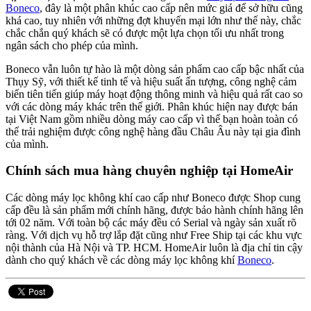
Boneco
, đây là một phân khúc cao cấp nên mức giá để sở hữu cũng
khá cao, tuy nhiên với những đợt khuyến mại lớn như thế này, chắc
chắc chắn quý khách sẽ có được một lựa chọn tối ưu nhất trong
ngân sách cho phép của mình.
Boneco vẫn luôn tự hào là một dòng sản phẩm cao cấp bậc nhất của
Thụy Sỹ, với thiết kế tinh tế và hiệu suất ấn tượng, công nghệ cảm
biến tiên tiến giúp máy hoạt động thông minh và hiệu quả rất cao so
với các dòng máy khác trên thế giới. Phân khúc hiện nay được bán
tại Việt Nam gồm nhiều dòng máy cao cấp vì thế bạn hoàn toàn có
thể trải nghiệm được công nghệ hàng đầu Châu Âu này tại gia đình
của mình.
Chính sách mua hàng chuyên nghiệp tại HomeAir
Các dòng máy lọc không khí cao cấp như Boneco được Shop cung
cấp đều là sản phẩm mới chính hãng, được bảo hành chính hãng lên
tới 02 năm. Với toàn bộ các máy đều có Serial và ngày sản xuất rõ
ràng. Với dịch vụ hỗ trợ lắp đặt cũng như Free Ship tại các khu vực
nội thành của Hà Nội và TP. HCM. HomeAir luôn là địa chỉ tin cậy
dành cho quý khách về các dòng máy lọc không khí
Boneco
.