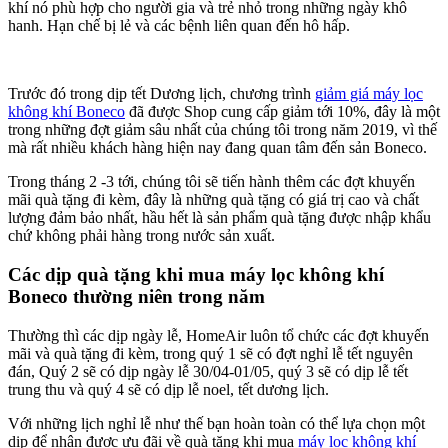
khí nó phù hợp cho người gia và trẻ nhỏ trong những ngày khô
hanh. Hạn chế bị lẻ và các bệnh liên quan đến hô hấp.
Trước đó trong dịp tết Dương lịch, chương trình
giảm giá máy lọc
không khí Boneco
đã được Shop cung cấp giảm tới 10%, đây là một
trong những đợt giảm sâu nhất của chúng tôi trong năm 2019, vì thế
mà rất nhiều khách hàng hiện nay đang quan tâm đến sản Boneco.
Trong tháng 2 -3 tới, chúng tôi sẽ tiến hành thêm các đợt khuyến
mãi quà tặng đi kèm, đây là những quà tặng có giá trị cao và chất
lượng đảm bảo nhất, hầu hết là sản phẩm quà tặng được nhập khẩu
chứ không phải hàng trong nước sản xuất.
Các dịp quà tặng khi mua máy lọc không khí
Boneco thường niên trong năm
Thường thì các dịp ngày lễ, HomeAir luôn tổ chức các đợt khuyến
mãi và quà tặng đi kèm, trong quý 1 sẽ có đợt nghỉ lễ tết nguyên
đán, Quý 2 sẽ có dịp ngày lễ 30/04-01/05, quý 3 sẽ có dịp lễ tết
trung thu và quý 4 sẽ có dịp lễ noel, tết dương lịch.
Với những lịch nghỉ lễ như thế bạn hoàn toàn có thể lựa chọn một
dịp để nhận được ưu đãi về quà tăng khi mua
máy lọc không khí