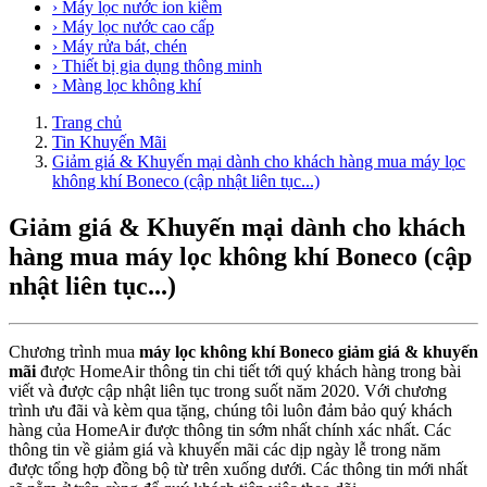
› Máy lọc nước ion kiềm
› Máy lọc nước cao cấp
› Máy rửa bát, chén
› Thiết bị gia dụng thông minh
› Màng lọc không khí
Trang chủ
Tin Khuyến Mãi
Giảm giá & Khuyến mại dành cho khách hàng mua máy lọc
không khí Boneco (cập nhật liên tục...)
Giảm giá & Khuyến mại dành cho khách
hàng mua máy lọc không khí Boneco (cập
nhật liên tục...)
Chương trình mua
máy lọc không khí Boneco giảm giá & khuyến
mãi
được HomeAir thông tin chi tiết tới quý khách hàng trong bài
viết và được cập nhật liên tục trong suốt năm 2020. Với chương
trình ưu đãi và kèm qua tặng, chúng tôi luôn đảm bảo quý khách
hàng của HomeAir được thông tin sớm nhất chính xác nhất. Các
thông tin về giảm giá và khuyến mãi các dịp ngày lễ trong năm
được tổng hợp đồng bộ từ trên xuống dưới. Các thông tin mới nhất