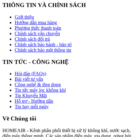
THÔNG TIN VÀ CHÍNH SÁCH
Giới thiệu
Hướng dẫn mua hàng
Phương thức thanh toán
Chính sách vận chuyển
Chính sách đổi trả
Chính sách bảo hành - bảo trì
Chính sách bảo mật thông tin
TIN TỨC - CÔNG NGHỆ
Hỏi đáp (FAQs)
Bài viết tư vấn
Công nghệ & ứng dụng
Tin tức máy lọc không khí
Tin Khuyến Mãi
Hỗ trợ - Hướng dẫn
Tin hay mỗi ngày
Về Chúng tôi
HOMEAIR - Kênh phân phối thiết bị xử lý không khí, nước sạch,
điện máy thông minh. Các sản phẩm điện máy, gia dụng, robot hút