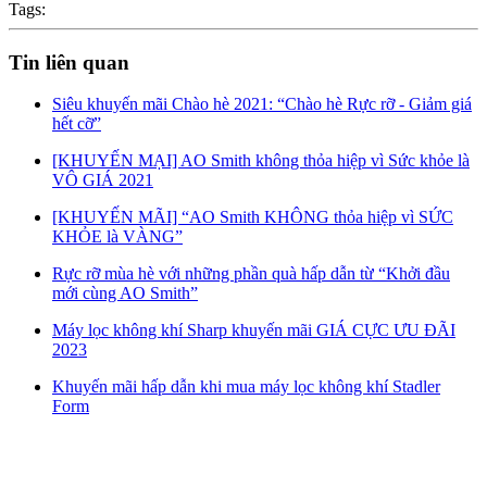
Tags:
Tin liên quan
Siêu khuyến mãi Chào hè 2021: “Chào hè Rực rỡ - Giảm giá
hết cỡ”
[KHUYẾN MẠI] AO Smith không thỏa hiệp vì Sức khỏe là
VÔ GIÁ 2021
[KHUYẾN MÃI] “AO Smith KHÔNG thỏa hiệp vì SỨC
KHỎE là VÀNG”
Rực rỡ mùa hè với những phần quà hấp dẫn từ “Khởi đầu
mới cùng AO Smith”
Máy lọc không khí Sharp khuyến mãi GIÁ CỰC ƯU ĐÃI
2023
Khuyến mãi hấp dẫn khi mua máy lọc không khí Stadler
Form