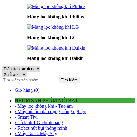
Màng lọc không khí Philips
Màng lọc không khí LG
Màng lọc không khí Daikin
Tìm kiếm
Giỏ hàng (
0
)
NHÓM SẢN PHẨM NỔI BẬT
› Máy lọc không khí - Tạo ẩm
› Máy hút ẩm dân dụng, công nghiệp
› Smart Tivi
› Tủ lạnh LG chính hãng
› Robot hút bụi thông minh
› Máy Giặt - Máy Sấy