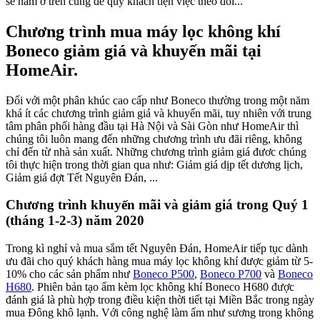
sẽ nằm ở trên cùng để quý khách tiện việc theo dõi...
Chương trình mua máy lọc không khí
Boneco giảm giá và khuyến mãi tại
HomeAir.
Đối với một phân khúc cao cấp như Boneco thường trong một năm
khá ít các chương trình giảm giá và khuyến mãi, tuy nhiên với trung
tâm phân phối hàng đầu tại Hà Nội và Sài Gòn như HomeAir thì
chúng tôi luôn mang đến những chương trình ưu đãi riêng, không
chỉ đến từ nhà sản xuất. Những chương trình giảm giá đươc chúng
tôi thực hiện trong thời gian qua như: Giảm giá dịp tết dương lịch,
Giảm giá đợt Tết Nguyên Đán, ...
Chương trình khuyến mãi và giảm giá trong Quý 1
(tháng 1-2-3) năm 2020
Trong kì nghỉ và mua sắm tết Nguyên Đán, HomeAir tiếp tục dành
ưu đãi cho quý khách hàng mua máy lọc không khí được giảm từ 5-
10% cho các sản phẩm như
Boneco P500
,
Boneco P700
và
Boneco
H680
. Phiên bản tạo ẩm kèm lọc không khí Boneco H680 được
đánh giá là phù hợp trong điều kiện thời tiết tại Miền Bắc trong ngày
mua Đông khô lạnh. Với công nghệ làm ẩm như sương trong không