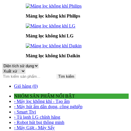
Màng lọc không khí Philips
Màng lọc không khí LG
Màng lọc không khí Daikin
Tìm kiếm
Giỏ hàng (
0
)
NHÓM SẢN PHẨM NỔI BẬT
› Máy lọc không khí - Tạo ẩm
› Máy hút ẩm dân dụng, công nghiệp
› Smart Tivi
› Tủ lạnh LG chính hãng
› Robot hút bụi thông minh
› Máy Giặt - Máy Sấy