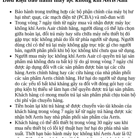
Bảo hành trong trường hợp các bộ phận chính của máy bị hư
hại như: quạt, các mạch điện tử (PCBA) và mô-đun wifi
Trong vòng 7 ngày tính từ ngày mua và nhận được máy lọc
không khí Aeris Aair chính hãng, người dùng có thể lựa chọn
giữa hoàn lại, đổi trả máy hay sửa chữa máy nếu thiết bị đó
gặp trục trặc không phải do lỗi từ phía người sử dụng. Người
dùng chỉ có thể trả lại máy không gặp trục trặc gì cho người
bán, người phân phối khi bộ lọc không khí chưa qua sử dụng.
Người mua máy lọc không khí Aeris Aair có quyền trả lại sản
phẩm mà không đưa ra bất kỳ lý do gì trong vòng 7 ngày chỉ
được áp dụng đối với các sản phẩm được bán tại các cửa
hàng Aeris chính hãng hay các cửa hàng của nhà phân phối
các sản phẩm Aeris chính hãng. Hư hại do người sử dụng hay
do các yếu tố bất khả kháng gây ra đối với đóng gói hay các
phụ kiện bị thiếu sẽ làm hạn chế quyền được trả lại sản phẩm.
Khách hàng có mong muốn trả lại sản phẩm phải chịu toàn bộ
chi phí vận chuyển hàng.
Tiền hoàn lại khi trả hàng sẽ được chuyển vào tài khoản của
khách hàng trong vòng 7 ngày kể từ ngày trả hàng được xác
nhận bởi Aeris hay nhà phân phối sản phẩm của Aeris.
Khách hàng có thể đổi thiết bị trong vòng 30 ngày sau khi
mua nếu thiết bị có lỗi kỹ thuật hay hư hại do phía nhà sản
xuất. Thời hạn bảo hành máy lọc không khí Aeris Aair là 02