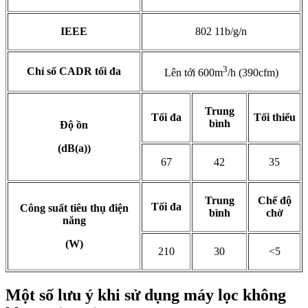
IEEE
802 11b/g/n
3
Chỉ số CADR tối đa
Lên tới 600m
/h (390cfm)
Trung
Tối đa
Tối thiểu
bình
Độ ồn
(dB(a))
67
42
35
Trung
Chế độ
Tối đa
Công suất tiêu thụ điện
bình
chờ
năng
(W)
210
30
<5
Một số lưu ý khi sử dụng máy lọc không