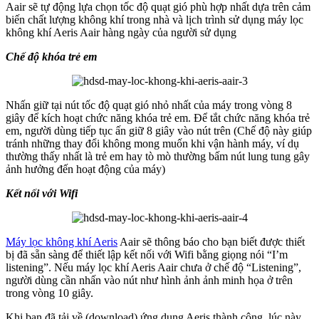
Aair sẽ tự động lựa chọn tốc độ quạt gió phù hợp nhất dựa trên cảm
biến chất lượng không khí trong nhà và lịch trình sử dụng máy lọc
không khí Aeris Aair hàng ngày của người sử dụng
Chế độ khóa trẻ em
Nhấn giữ tại nút tốc độ quạt gió nhỏ nhất của máy trong vòng 8
giây để kích hoạt chức năng khóa trẻ em. Để tắt chức năng khóa trẻ
em, người dùng tiếp tục ấn giữ 8 giây vào nút trên (Chế độ này giúp
tránh những thay đổi không mong muốn khi vận hành máy, ví dụ
thường thấy nhất là trẻ em hay tò mò thường bấm nút lung tung gây
ảnh hưởng đến hoạt động của máy)
Kết nối với Wifi
Máy lọc không khí Aeris
Aair sẽ thông báo cho bạn biết được thiết
bị đã sẵn sàng để thiết lập kết nối với Wifi bằng giọng nói “I’m
listening”. Nếu máy lọc khí Aeris Aair chưa ở chế độ “Listening”,
người dùng cần nhấn vào nút như hình ảnh ảnh minh họa ở trên
trong vòng 10 giây.
Khi bạn đã tải về (download) ứng dụng Aeris thành công, lúc này