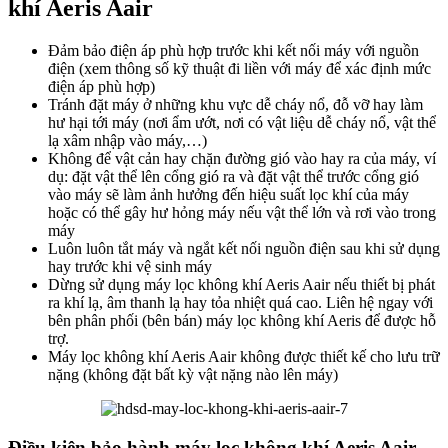
khí Aeris Aair
Đảm bảo điện áp phù hợp trước khi kết nối máy với nguồn
điện (xem thông số kỹ thuật đi liền với máy để xác định mức
điện áp phù hợp)
Tránh đặt máy ở những khu vực dễ cháy nổ, đỗ vỡ hay làm
hư hại tới máy (nơi ẩm ướt, nơi có vật liệu dễ cháy nổ, vật thể
lạ xâm nhập vào máy,…)
Không để vật cản hay chặn đường gió vào hay ra của máy, ví
dụ: đặt vật thể lên cổng gió ra và đặt vật thể trước cổng gió
vào máy sẽ làm ảnh hưởng đến hiệu suất lọc khí của máy
hoặc có thể gây hư hỏng máy nếu vật thể lớn và rơi vào trong
máy
Luôn luôn tắt máy và ngắt kết nối nguồn điện sau khi sử dụng
hay trước khi vệ sinh máy
Dừng sử dụng máy lọc không khí Aeris Aair nếu thiết bị phát
ra khí lạ, âm thanh lạ hay tỏa nhiệt quá cao. Liên hệ ngay với
bên phân phối (bên bán) máy lọc không khí Aeris để được hỗ
trợ.
Máy lọc không khí Aeris Aair không được thiết kế cho lưu trữ
nặng (không đặt bất kỳ vật nặng nào lên máy)
Điều kiện bảo hành máy lọc không khí Aeris Aair