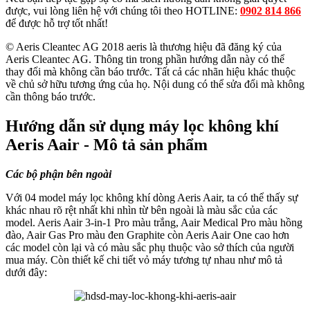
được, vui lòng liên hệ với chúng tôi theo HOTLINE:
0902 814 866
để được hỗ trợ tốt nhất!
© Aeris Cleantec AG 2018 aeris là thương hiệu đã đăng ký của
Aeris Cleantec AG. Thông tin trong phần hướng dẫn này có thể
thay đổi mà không cần báo trước. Tất cả các nhãn hiệu khác thuộc
về chủ sở hữu tương ứng của họ. Nội dung có thể sửa đổi mà không
cần thông báo trước.
Hướng dẫn sử dụng máy lọc không khí
Aeris Aair - Mô tả sản phẩm
Các bộ phận bên ngoài
Với 04 model máy lọc không khí dòng Aeris Aair, ta có thể thấy sự
khác nhau rõ rệt nhất khi nhìn từ bên ngoài là màu sắc của các
model. Aeris Aair 3-in-1 Pro màu trắng, Aair Medical Pro màu hồng
đào, Aair Gas Pro màu đen Graphite còn Aeris Aair One cao hơn
các model còn lại và có màu sắc phụ thuộc vào sở thích của người
mua máy. Còn thiết kế chi tiết vỏ máy tương tự nhau như mô tả
dưới đây: