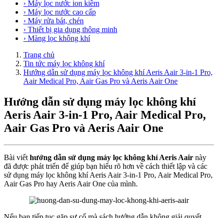
› Máy lọc nước ion kiềm
› Máy lọc nước cao cấp
› Máy rửa bát, chén
› Thiết bị gia dụng thông minh
› Màng lọc không khí
Trang chủ
Tin tức máy lọc không khí
Hướng dẫn sử dụng máy lọc không khí Aeris Aair 3-in-1 Pro,
Aair Medical Pro, Aair Gas Pro và Aeris Aair One
Hướng dẫn sử dụng máy lọc không khí
Aeris Aair 3-in-1 Pro, Aair Medical Pro,
Aair Gas Pro và Aeris Aair One
Bài viết
hướng dẫn sử dụng máy lọc không khí Aeris Aair
này
đã được phát triển để giúp bạn hiểu rõ hơn về cách thiết lập và các
sử dụng máy lọc không khí Aeris Aair 3-in-1 Pro, Aair Medical Pro,
Aair Gas Pro hay Aeris Aair One của mình.
Nếu bạn tiếp tục gặp sự cố mà sách hướng dẫn không giải quyết