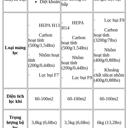
Diệt khuẩn
hấp
· Lọc bụi F9
· HEPA
· HEPA H13
H14
· Carbon
· Carbon
hoạt tính
· Carbon
hoạt tính
(3200g/7lbs)
hoạt tính
(500g/1,54lbs)
Loại màng
(500g/1,54lbs)
· Nhôm
lọc
· Nhôm hoạt
hoạt tính
· Nhôm
tính
(400g/0,88lbs)
hoạt tính
(200g/0,44lbs)
(200g/0,44lbs)
· Khoáng
· Lọc bụi F7
chất silicat nhôm
· Lọc bụi F9
(400g/0,88lbs)
Diện tích
60-100m2
60-100m2
60-100m2
lọc khí
Trọng
lượng bộ
3,8kg (6,6lbs)
3,5kg (6,6lbs)
6kg (13,2lbs)
lọc