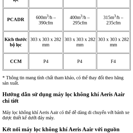
3
3
3
600m
/h –
400m
/h –
315m
/h –
PCADR
390cfm
295cfm
235cfm
Kích thước
303 x 303 x 282
303 x 303 x 282
303 x 303 x 282
bộ lọc
mm
mm
mm
CCM
P4
P4
F4
* Thông tin mang tính chất tham khảo, có thể thay đổi theo hãng
sản xuất.
Hướng dẫn sử dụng máy lọc không khí Aeris Aair
chi tiết
Máy lọc không khí Aeris Aair có thể dễ dàng di chuyển với bánh xe
được thiết kế dưới đáy máy.
Kết nối máy lọc không khí Aeris Aair với nguồn