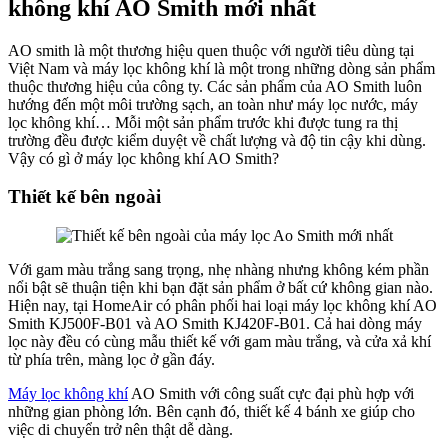
không khí AO Smith mới nhất
AO smith là một thương hiệu quen thuộc với người tiêu dùng tại
Việt Nam và máy lọc không khí là một trong những dòng sản phẩm
thuộc thương hiệu của công ty. Các sản phẩm của AO Smith luôn
hướng đến một môi trường sạch, an toàn như máy lọc nước, máy
lọc không khí… Mỗi một sản phẩm trước khi được tung ra thị
trường đều được kiểm duyệt về chất lượng và độ tin cậy khi dùng.
Vậy có gì ở máy lọc không khí AO Smith?
Thiết kế bên ngoài
Với gam màu trắng sang trọng, nhẹ nhàng nhưng không kém phần
nổi bật sẽ thuận tiện khi bạn đặt sản phẩm ở bất cứ không gian nào.
Hiện nay, tại HomeAir có phân phối hai loại máy lọc không khí AO
Smith KJ500F-B01 và AO Smith KJ420F-B01. Cả hai dòng máy
lọc này đều có cùng mẫu thiết kế với gam màu trắng, và cửa xả khí
từ phía trên, màng lọc ở gần đáy.
Máy lọc không khí
AO Smith với công suất cực đại phù hợp với
những gian phòng lớn. Bên cạnh đó, thiết kế 4 bánh xe giúp cho
việc di chuyển trở nên thật dễ dàng.