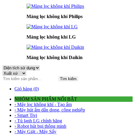
Màng lọc không khí Philips
Màng lọc không khí LG
Màng lọc không khí Daikin
Tìm kiếm
Giỏ hàng (
0
)
NHÓM SẢN PHẨM NỔI BẬT
› Máy lọc không khí - Tạo ẩm
› Máy hút ẩm dân dụng, công nghiệp
› Smart Tivi
› Tủ lạnh LG chính hãng
› Robot hút bụi thông minh
› Máy Giặt - Máy Sấy