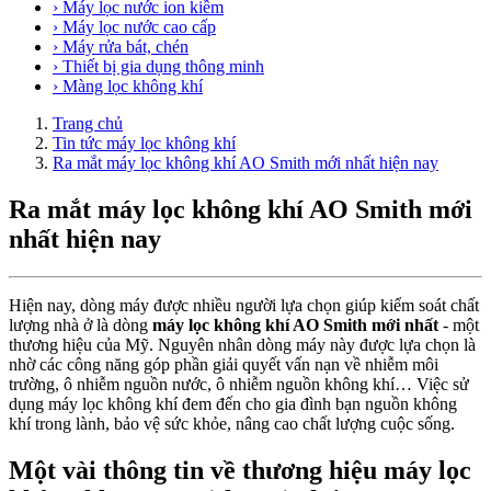
› Máy lọc nước ion kiềm
› Máy lọc nước cao cấp
› Máy rửa bát, chén
› Thiết bị gia dụng thông minh
› Màng lọc không khí
Trang chủ
Tin tức máy lọc không khí
Ra mắt máy lọc không khí AO Smith mới nhất hiện nay
Ra mắt máy lọc không khí AO Smith mới
nhất hiện nay
Hiện nay, dòng máy được nhiều người lựa chọn giúp kiểm soát chất
lượng nhà ở là dòng
máy lọc không khí AO Smith mới nhất
- một
thương hiệu của Mỹ. Nguyên nhân dòng máy này được lựa chọn là
nhờ các công năng góp phần giải quyết vấn nạn về nhiễm môi
trường, ô nhiễm nguồn nước, ô nhiễm nguồn không khí… Việc sử
dụng máy lọc không khí đem đến cho gia đình bạn nguồn không
khí trong lành, bảo vệ sức khỏe, nâng cao chất lượng cuộc sống.
Một vài thông tin về thương hiệu máy lọc