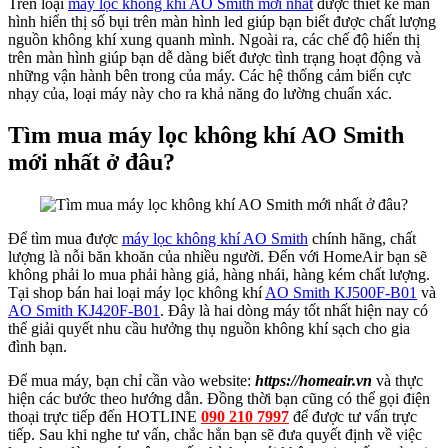
Trên loại
máy lọc không khí AO Smith mới nhất
được thiết kế màn
hình hiển thị số bụi trên màn hình led giúp bạn biết được chất lượng
nguồn không khí xung quanh mình. Ngoài ra, các chế độ hiển thị
trên màn hình giúp bạn dễ dàng biết được tình trạng hoạt động và
những vận hành bên trong của máy. Các hệ thống cảm biến cực
nhạy của, loại máy này cho ra khả năng đo lường chuẩn xác.
Tìm mua máy lọc không khí AO Smith
mới nhất ở đâu?
Để tìm mua được
máy lọc không khí AO Smith
chính hãng, chất
lượng là nỗi băn khoăn của nhiều người. Đến với HomeAir bạn sẽ
không phải lo mua phải hàng giả, hàng nhái, hàng kém chất lượng.
Tại shop bán hai loại máy lọc không khí
AO Smith KJ500F-B01
và
AO Smith KJ420F-B01
. Đây là hai dòng máy tốt nhất hiện nay có
thể giải quyết nhu cầu hưởng thụ nguồn không khí sạch cho gia
đình bạn.
Để mua máy, bạn chỉ cần vào website:
https://homeair.vn
và thực
hiện các bước theo hướng dẫn. Đồng thời bạn cũng có thể gọi điện
thoại trực tiếp đến HOTLINE
090 210 7997
để được tư vấn trực
tiếp. Sau khi nghe tư vấn, chắc hẳn bạn sẽ đưa quyết định về việc