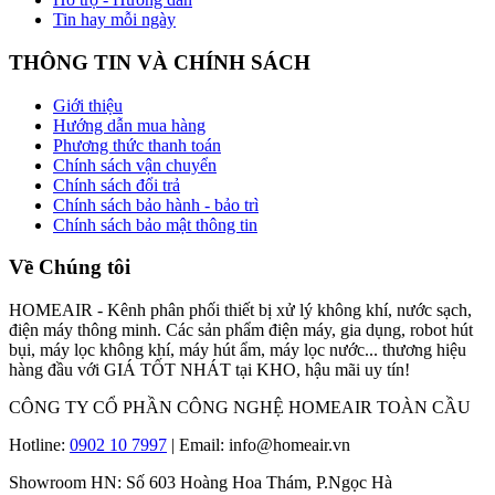
Tin hay mỗi ngày
THÔNG TIN VÀ CHÍNH SÁCH
Giới thiệu
Hướng dẫn mua hàng
Phương thức thanh toán
Chính sách vận chuyển
Chính sách đổi trả
Chính sách bảo hành - bảo trì
Chính sách bảo mật thông tin
Về Chúng tôi
HOMEAIR - Kênh phân phối thiết bị xử lý không khí, nước sạch,
điện máy thông minh. Các sản phẩm điện máy, gia dụng, robot hút
bụi, máy lọc không khí, máy hút ẩm, máy lọc nước... thương hiệu
hàng đầu với GIÁ TỐT NHÁT tại KHO, hậu mãi uy tín!
CÔNG TY CỔ PHẦN CÔNG NGHỆ HOMEAIR TOÀN CẦU
Hotline:
0902 10 7997
| Email: info@homeair.vn
Showroom HN: Số 603 Hoàng Hoa Thám, P.Ngọc Hà