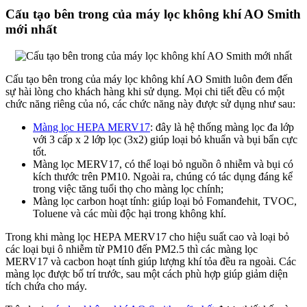
Cấu tạo bên trong của máy lọc không khí AO Smith
mới nhất
Cấu tạo bên trong của máy lọc không khí AO Smith luôn đem đến
sự hài lòng cho khách hàng khi sử dụng. Mọi chi tiết đều có một
chức năng riêng của nó, các chức năng này được sử dụng như sau:
Màng lọc HEPA MERV17
: đây là hệ thống màng lọc đa lớp
với 3 cấp x 2 lớp lọc (3x2) giúp loại bỏ khuẩn và bụi bẩn cực
tốt.
Màng lọc MERV17, có thể loại bỏ nguồn ô nhiễm và bụi có
kích thước trên PM10. Ngoài ra, chúng có tác dụng đáng kể
trong việc tăng tuổi thọ cho màng lọc chính;
Màng lọc carbon hoạt tính: giúp loại bỏ Fomanđehit, TVOC,
Toluene và các mùi độc hại trong không khí.
Trong khi màng lọc HEPA MERV17 cho hiệu suất cao và loại bỏ
các loại bụi ô nhiễm từ PM10 đến PM2.5 thì các màng lọc
MERV17 và cacbon hoạt tính giúp lượng khí tỏa đều ra ngoài. Các
màng lọc được bố trí trước, sau một cách phù hợp giúp giảm diện
tích chứa cho máy.