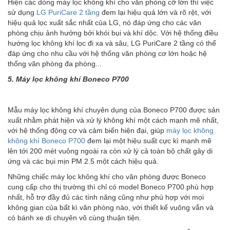
Hiện các dòng máy lọc không khí cho văn phòng cỡ lớn thì việc
sử dụng
LG PuriCare 2 tầng
đem lại hiệu quả lớn và rõ rệt, với
hiệu quả lọc xuất sắc nhất của LG, nó đáp ứng cho các văn
phòng chịu ảnh hưởng bởi khói bụi và khí dộc. Với hệ thống điều
hướng lọc không khí lọc đi xa và sâu, LG PuriCare 2 tầng có thể
đáp ứng cho nhu cầu với hệ thống văn phòng cơ lớn hoặc hệ
thống văn phòng đa phòng...
5. Máy lọc không khí Boneco P700
Mẫu máy lọc không khí chuyên dụng của Boneco P700 được sản
xuất nhằm phát hiện và xử lý không khí một cách mạnh mẽ nhất,
với hệ thống động cơ và cảm biến hiện đại, giúp
máy lọc không
không khí Boneco P700
đem lại một hiệu suất cực kì mạnh mẽ
lên tới 200 mét vuông ngoài ra còn xử lý cả toàn bộ chất gây di
ứng và các bụi mịn PM 2.5 một cách hiệu quả.
Những chiếc máy lọc không khí cho văn phòng được Boneco
cung cấp cho thị trường thì chỉ có model Boneco P700 phù hợp
nhất, hỗ trợ đầy đủ các tính năng cũng như phù hợp với mọi
không gian của bất kì văn phòng nào, với thiết kế vuông vắn và
có bánh xe di chuyên vô cùng thuận tiện.