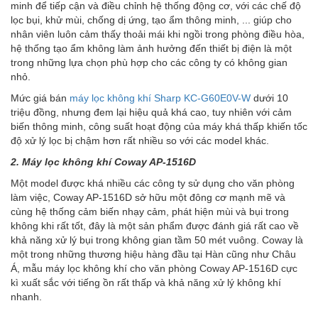
minh để tiếp cận và điều chỉnh hệ thống động cơ, với các chế độ
lọc bụi, khử mùi, chống dị ứng, tạo ẩm thông minh, ... giúp cho
nhân viên luôn cảm thấy thoải mái khi ngồi trong phòng điều hòa,
hệ thống tạo ẩm không làm ảnh hưởng đến thiết bị điện là một
trong những lựa chọn phù hợp cho các công ty có không gian
nhỏ.
Mức giá bán
máy lọc không khí Sharp KC-G60E0V-W
dưới 10
triệu đồng, nhưng đem lại hiệu quả khá cao, tuy nhiên với cảm
biến thông minh, công suất hoạt động của máy khá thấp khiến tốc
độ xử lý lọc bị chậm hơn rất nhiều so với các model khác.
2. Máy lọc không khí Coway AP-1516D
Một model được khá nhiều các công ty sử dụng cho văn phòng
làm việc, Coway AP-1516D sở hữu một đông cơ mạnh mẽ và
cùng hệ thống cảm biến nhạy cảm, phát hiện mùi và bụi trong
không khi rất tốt, đây là một sản phẩm được đánh giá rất cao về
khả năng xử lý bụi trong không gian tầm 50 mét vuông. Coway là
một trong những thương hiệu hàng đầu tại Hàn cũng như Châu
Á, mẫu máy lọc không khí cho văn phòng Coway AP-1516D cực
kì xuất sắc với tiếng ồn rất thấp và khả năng xử lý không khí
nhanh.