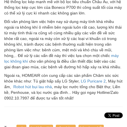
Hệ thống lọc kép mạnh mẽ với bộ lọc tiêu chuẩn Châu Âu, với hệ
thống lọc kép cực lớn của Boneco P700 thì công suất tối của máy
có thể xử lý cực kì nhanh các không gian lớn.
Đối văn phòng làm việc hiện nay sử dụng máy tính khá nhiều
ngoài ra không khí ô nhiễm bên ngoài luôn rất cao, lượng khí thải
từ máy tính thải ra cũng vô cùng nhiều gây các vấn đề về sức
khỏe rất cao, ngoài ra máy còn xử lý các loại vi khuẩn có trong
không khí, tránh được các bệnh thường xuất hiện trong văn
phòng làm việc như: bênh cúm, mệt mỏi và khó chịu về mũi,
hỏng,.. Để xử lý các vấn đề này thì việc lựa chọn một chiếc
máy
lọc không khí
cho văn phòng là điều cần thiết đặc biệt vào các
giai đoạn giao mùa, các bệnh về đường hô hấp xảy ra khá nhiều.
Ngoài ra, HOMEAIR còn cung cấp các sản phẩm Chăm sóc sức
khỏe khác như: Tủ giặt hấp sấy LG Styler,
LG Puricare 2
, Máy hút
ẩm,
Robot hút bụi lau nhà
, máy lọc nước tổng cho Biệt thự, Liền
kề, Penhouse, và lọc nước gia đình... Hãy gọi ngay Hotline/Zalo
0902.10.7997 để được tư vấn tốt nhất!