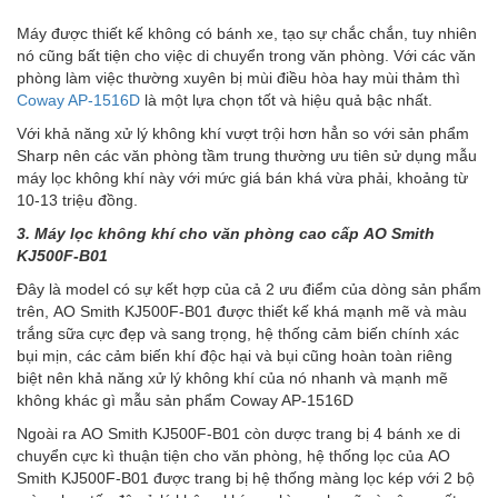
Máy được thiết kế không có bánh xe, tạo sự chắc chắn, tuy nhiên
nó cũng bất tiện cho việc di chuyển trong văn phòng. Với các văn
phòng làm việc thường xuyên bị mùi điều hòa hay mùi thảm thì
Coway AP-1516D
là một lựa chọn tốt và hiệu quả bậc nhất.
Với khả năng xử lý không khí vượt trội hơn hẳn so với sản phẩm
Sharp nên các văn phòng tầm trung thường ưu tiên sử dụng mẫu
máy lọc không khí này với mức giá bán khá vừa phải, khoảng từ
10-13 triệu đồng.
3. Máy lọc không khí cho văn phòng cao cấp AO Smith
KJ500F-B01
Đây là model có sự kết hợp của cả 2 ưu điểm của dòng sản phẩm
trên, AO Smith KJ500F-B01 được thiết kế khá mạnh mẽ và màu
trắng sữa cực đẹp và sang trọng, hệ thống cảm biến chính xác
bụi mịn, các cảm biến khí độc hại và bụi cũng hoàn toàn riêng
biệt nên khả năng xử lý không khí của nó nhanh và mạnh mẽ
không khác gì mẫu sản phẩm Coway AP-1516D
Ngoài ra AO Smith KJ500F-B01 còn dược trang bị 4 bánh xe di
chuyển cực kì thuận tiện cho văn phòng, hệ thống lọc của AO
Smith KJ500F-B01 được trang bị hệ thống màng lọc kép với 2 bộ