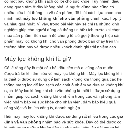
có một bầu không khí sạch có lợi cho sức khỏe. Tuy nhiên, điều
đáng quan tâm ở đây không phải là người dùng nào cũng có
nhiều hiểu biết thông tin về sản phẩm, để biết cách lựa chọn cho
mình một
máy lọc không khí cho văn phòng
chính xác, hợp lý
và hiệu quả nhất. Vì vậy, trong bài viết này sẽ chỉ ra những kinh
nghiệm giúp cho người dùng có thông tin hữu ích trước khi chọn
mua sản phẩm. Bên cạnh đó chúng tôi sẽ gợi ý thương hiệu sản
phẩm máy lọc không khí cho văn phòng được bán chạy trên thị
trường hiện nay và được nhiều khách đánh giá trải nhiệm cao.
Máy lọc không khí là gì?
Có lẽ rằng đây là một câu hỏi đầu tiên mà ai cũng cần muốn
được trả lời khi tìm hiểu về máy lọc không khí. Máy lọc không khí
là thiết bị được sử dụng để làm sạch không khí thông qua các hệ
thống màng lọc để lọc sạch các chất ô nhiễm và đưa ra không khí
sạch. Máy lọc không khí cho văn phòng là thiết bị được sử dụng
nhằm giúp lọc sạch không khí ô nhiễm trong các văn phòng làm
việc nhằm bảo vệ sức khỏe cho nhân viên, đảm bảo hiệu quả
công việc và lợi ích công ty, doanh nghiệp.
Hiện nay máy lọc không khí được sử dụng rất nhiều trong các
gia
đình và văn phòng
nhằm bảo vệ sức khỏe. Đây có thể được coi
là một trong những khoản đầu tư cho sức khỏe lâu dài mang lại