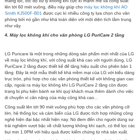
màng lọc, tốc độ xử lý không khí cực kì mạnh mẽ và công suất
lên tới 60 mét vuông, điều này giúp cho
máy lọc không khí AO
Smith KJ500F-B01
được cực kì nhiều công ty lựa chọn cho văn
phòng bởi nó gần như khá toàn diện với một diện tích tầm trung
như vậy.
4. Máy lọc không khí cho văn phòng LG PuriCare 2 tầng
LG Puricare là một trong những dòng sản phẩm mới nhất của LG
về máy lọc không khí, với công suất khá cao với người dùng, LG
PuriCare 2 tầng được thiết kế để tăng hiệu suất cho phiên bản 1
tầng. Đây là một mẫu thiết kế khá mềm mại của LG với kiểu dáng
trục tròn, phù hợp cho các văn phòng thiết kế với không gian cao
cấp, ngoài ra máy lọc không khí LG PuriCare 2 tầng còn được
trang bị phụ kiện bánh xe khi quý khách mua thêm dành cho việc
di chuyển vì cân nặng của máy cũng khá cao...
Công suất lên tới 90 mét vuông phù hợp cho các văn phòng cỡ
lớn, hệ thống lọc và cảm biến của LG được tích hợp những công
nghệ hiện đại bậc nhất hiện nay. Nó đem đến cho người dùng sự
trải nghiệm vượt bậc về chất lượng không khí sạch, có thể lọc các
bụi mịn 1.0PM với hiệu quả được kiểm chứng từ nhà sản xuất.