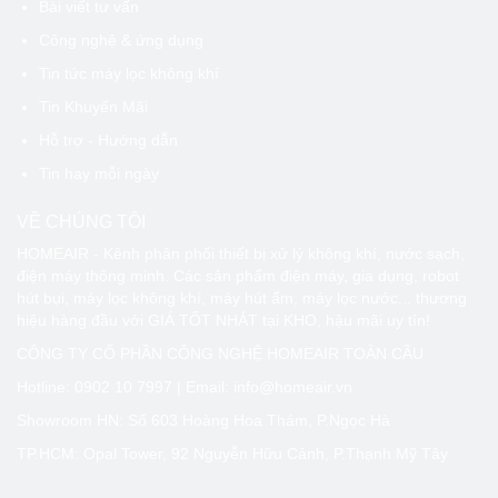
Bài viết tư vấn
Công nghệ & ứng dụng
Tin tức máy lọc không khí
Tin Khuyến Mãi
Hỗ trợ - Hướng dẫn
Tin hay mỗi ngày
VỀ CHÚNG TÔI
HOMEAIR - Kênh phân phối thiết bị xử lý không khí, nước sạch,
điện máy thông minh. Các sản phẩm điện máy, gia dụng, robot
hút bụi, máy lọc không khí, máy hút ẩm, máy lọc nước... thương
hiệu hàng đầu với GIÁ TỐT NHÁT tại KHO, hậu mãi uy tín!
CÔNG TY CỔ PHẦN CÔNG NGHỆ HOMEAIR TOÀN CẦU
Hotline:
0902 10 7997
| Email: info@homeair.vn
Showroom HN: Số 603 Hoàng Hoa Thám, P.Ngọc Hà
TP.HCM: Opal Tower, 92 Nguyễn Hữu Cảnh, P.Thạnh Mỹ Tây