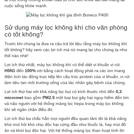
cuộc sống khỏe mạnh.
Sử dụng máy lọc không khí cho văn phòng
có tốt không?
Trước khi chúng ta đưa ra câu trả lời liệu rằng máy lọc không khí
tốt không? hãy xem các lợi ích mà nó mang lại cho chúng ta như
thế nào nhé!
Lợi ích thứ nhất, máy lọc không khí có thể diệt vi khuẩn vi rút
H5N1
đến
100%
với bằng cách hoạt động phát ra các ion mang
điện tích tác động trực tiếp lên cấu trúc protein của vi khuẩn, vi rút
làm tiêu tan môi trường sống của tác nhân gây bệnh của chúng.
Lợi ích thứ hai với khả năng lọc bụi có kích thước nhỏ đến
0,3
micromet
bao gồm
PM2.5
một loại bụi gây hại nguy hiểm đến tim
và não người với hệ thống màng lọc hepa trong máy lọc không
khí sẽ ngăn chặn điều đó.
Lợi ích thứ ba chắc hẳn mọi người đều quan tâm đó là khả năng
khử mùi hôi khó chịu độc hại cứng đầu như thuốc lá, hay mùi đồ
ăn và khói bụi độc hại. Với hệ thống màng lọc than hoạt tính thì