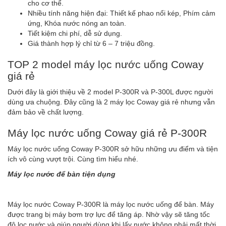
cho cơ thể.
Nhiều tính năng hiện đại: Thiết kế phao nổi kép, Phím cảm
ứng, Khóa nước nóng an toàn.
Tiết kiệm chi phí, dễ sử dụng.
Giá thành hợp lý chỉ từ 6 – 7 triệu đồng.
TOP 2 model máy lọc nước uống Coway
giá rẻ
Dưới đây là giới thiệu về 2 model P-300R và P-300L được người
dùng ưa chuộng. Đây cũng là 2 máy lọc Coway giá rẻ nhưng vẫn
đảm bảo về chất lượng.
Máy lọc nước uống Coway giá rẻ P-300R
Máy lọc nước uống Coway P-300R sở hữu những ưu điểm và tiện
ích vô cùng vượt trội. Cùng tìm hiểu nhé.
Máy lọc nước để bàn tiện dụng
Máy lọc nước Coway P-300R là máy lọc nước uống để bàn. Máy
được trang bị máy bơm trợ lực để tăng áp. Nhờ vậy sẽ tăng tốc
độ lọc nước và giúp người dùng khi lấy nước không phải mất thời