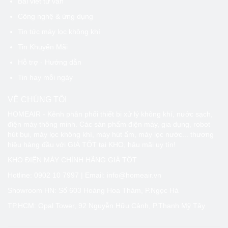
Bài viết tư vấn
Công nghệ & ứng dụng
Tin tức máy lọc không khí
Tin Khuyến Mãi
Hỗ trợ - Hướng dẫn
Tin hay mỗi ngày
VỀ CHÚNG TÔI
HOMEAIR - Kênh phân phối thiết bị xử lý không khí, nước sạch,
điện máy thông minh. Các sản phẩm điện máy, gia dụng, robot
hút bụi, máy lọc không khí, máy hút ẩm, máy lọc nước... thương
hiệu hàng đầu với GIÁ TỐT tại KHO, hậu mãi uy tín!
KHO ĐIỆN MÁY CHÍNH HÃNG GIÁ TỐT
Hotline:
0902 10 7997
| Email: info@homeair.vn
Showroom HN: Số 603 Hoàng Hoa Thám, P.Ngọc Hà
TP.HCM: Opal Tower, 92 Nguyễn Hữu Cảnh, P.Thạnh Mỹ Tây