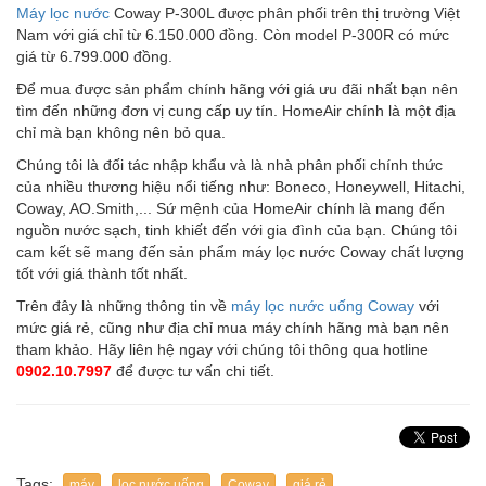
Máy lọc nước
Coway P-300L được phân phối trên thị trường Việt
Nam với giá chỉ từ 6.150.000 đồng. Còn model P-300R có mức
giá từ 6.799.000 đồng.
Để mua được sản phẩm chính hãng với giá ưu đãi nhất bạn nên
tìm đến những đơn vị cung cấp uy tín. HomeAir chính là một địa
chỉ mà bạn không nên bỏ qua.
Chúng tôi là đối tác nhập khẩu và là nhà phân phối chính thức
của nhiều thương hiệu nổi tiếng như: Boneco, Honeywell, Hitachi,
Coway, AO.Smith,... Sứ mệnh của HomeAir chính là mang đến
nguồn nước sạch, tinh khiết đến với gia đình của bạn. Chúng tôi
cam kết sẽ mang đến sản phẩm máy lọc nước Coway chất lượng
tốt với giá thành tốt nhất.
Trên đây là những thông tin về
máy lọc nước uống Coway
với
mức giá rẻ, cũng như địa chỉ mua máy chính hãng mà bạn nên
tham khảo. Hãy liên hệ ngay với chúng tôi thông qua hotline
0902.10.7997
để được tư vấn chi tiết.
Tags:
máy
lọc nước uống
Coway
giá rẻ