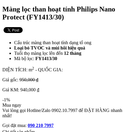
Màng lọc than hoạt tính Philips Nano
Protect (FY1413/30)
Cấu trúc màng than hoạt tính dạng tổ ong
Loại bỏ TVOC và mùi hôi hiệu quả
Tuổi thọ màng lọc lên đến
12 tháng
Mã bộ lọc:
FY1413/30
2
DIỆN TÍCH: m
- QUỐC GIA:
Giá gốc:
950,000 ₫
Giá KM: 940,000 ₫
-1%
Mua ngay
Vui lòng gọi Hotline/Zalo 0902.10.7997 để ĐẶT HÀNG nhanh
nhất!
Gọi đặt mua:
090 210 7997
Chi tiết sản phẩm