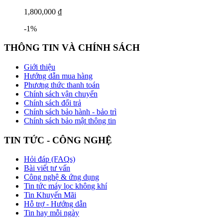
1,800,000 ₫
-1%
THÔNG TIN VÀ CHÍNH SÁCH
Giới thiệu
Hướng dẫn mua hàng
Phương thức thanh toán
Chính sách vận chuyển
Chính sách đổi trả
Chính sách bảo hành - bảo trì
Chính sách bảo mật thông tin
TIN TỨC - CÔNG NGHỆ
Hỏi đáp (FAQs)
Bài viết tư vấn
Công nghệ & ứng dụng
Tin tức máy lọc không khí
Tin Khuyến Mãi
Hỗ trợ - Hướng dẫn
Tin hay mỗi ngày