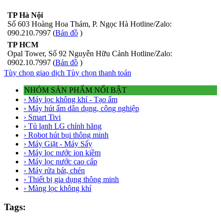
TP Hà Nội
Số 603 Hoàng Hoa Thám, P. Ngọc Hà Hotline/Zalo:
090.210.7997 (
Bản đồ
)
TP HCM
Opal Tower, Số 92 Nguyễn Hữu Cảnh Hotline/Zalo:
0902.10.7997 (
Bản đồ
)
Tùy chọn giao dịch
Tùy chọn thanh toán
NHÓM SẢN PHẨM NỔI BẬT
› Máy lọc không khí - Tạo ẩm
› Máy hút ẩm dân dụng, công nghiệp
› Smart Tivi
› Tủ lạnh LG chính hãng
› Robot hút bụi thông minh
› Máy Giặt - Máy Sấy
› Máy lọc nước ion kiềm
› Máy lọc nước cao cấp
› Máy rửa bát, chén
› Thiết bị gia dụng thông minh
› Màng lọc không khí
Tags: