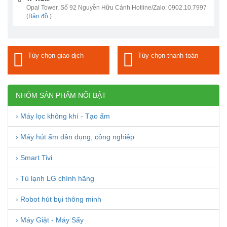
Opal Tower, Số 92 Nguyễn Hữu Cảnh Hotline/Zalo: 0902.10.7997
(
Bản đồ
)
Tùy chọn giao dịch
Tùy chọn thanh toán
NHÓM SẢN PHẨM NỔI BẬT
› Máy lọc không khí - Tạo ẩm
› Máy hút ẩm dân dụng, công nghiệp
› Smart Tivi
› Tủ lạnh LG chính hãng
› Robot hút bụi thông minh
› Máy Giặt - Máy Sấy