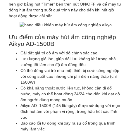
hẹn giờ bằng nút "Timer" bên trên nút ON/OFF và để máy tự
động hút ẩm trong suốt quá trình này cho đến khi hết giờ
hoạt động được cài sẵn.
Ưu điểm của máy hút ẩm công nghiệp
Aikyo AD-1500B
Cài đặt giá trị độ ẩm với độ chính xác cao
Lưu lượng gió lớn, giúp đối lưu không khí trong nhà
xưởng tốt làm cho độ ẩm đồng đều
Có thể đóng vai trò như một thiết bị sưởi công nghiệp
với công suất cao nhưng chi phí điện năng thấp (chỉ
1500W)
Có khả năng thoát nước liên tục, không cần đi đổ
nước, máy có thể hoạt động 24/24 cho đến khi đạt độ
ẩm người dùng mong muốn
Aikyo AD–1500B (145 lít/ngày) được sử dụng với mục
đích hút ẩm với phạm vi rộng, trong hầu hết các lĩnh
vực
Báo cáo lỗi tự động khi xảy ra sự cố trong quá trình
máy làm việc