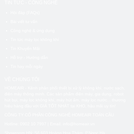
TIN TỨC - CÔNG NGHỆ
Hỏi đáp (FAQs)
Bài viết tư vấn
Công nghệ & ứng dụng
Tin tức máy lọc không khí
Tin Khuyến Mãi
Hỗ trợ - Hướng dẫn
Tin hay mỗi ngày
VỀ CHÚNG TÔI
HOMEAIR - Kênh phân phối thiết bị xử lý không khí, nước sạch,
điện máy thông minh. Các sản phẩm điện máy, gia dụng, robot
hút bụi, máy lọc không khí, máy hút ẩm, máy lọc nước... thương
hiệu hàng đầu với GIÁ TỐT NHÁT tại KHO, hậu mãi uy tín!
CÔNG TY CỔ PHẦN CÔNG NGHỆ HOMEAIR TOÀN CẦU
Hotline:
0902 10 7997
| Email: info@homeair.vn
Showroom HN: Số 603 Hoàng Hoa Thám, P.Ngọc Hà