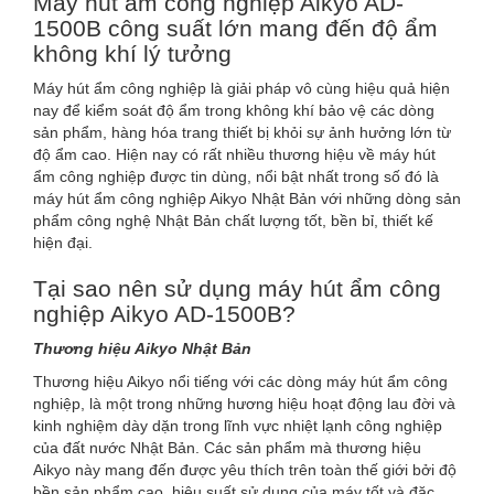
Máy hút ẩm công nghiệp Aikyo AD-
1500B công suất lớn mang đến độ ẩm
không khí lý tưởng
Máy hút ẩm công nghiệp là giải pháp vô cùng hiệu quả hiện
nay để kiểm soát độ ẩm trong không khí bảo vệ các dòng
sản phẩm, hàng hóa trang thiết bị khỏi sự ảnh hưởng lớn từ
độ ẩm cao. Hiện nay có rất nhiều thương hiệu về máy hút
ẩm công nghiệp được tin dùng, nổi bật nhất trong số đó là
máy hút ẩm công nghiệp Aikyo Nhật Bản với những dòng sản
phẩm công nghệ Nhật Bản chất lượng tốt, bền bỉ, thiết kế
hiện đại.
Tại sao nên sử dụng máy hút ẩm công
nghiệp Aikyo AD-1500B?
Thương hiệu Aikyo Nhật Bản
Thương hiệu Aikyo nổi tiếng với các dòng máy hút ẩm công
nghiệp, là một trong những hương hiệu hoạt động lau đời và
kinh nghiệm dày dặn trong lĩnh vực nhiệt lạnh công nghiệp
của đất nước Nhật Bản. Các sản phẩm mà thương hiệu
Aikyo này mang đến được yêu thích trên toàn thế giới bởi độ
bền sản phẩm cao, hiệu suất sử dụng của máy tốt và đặc