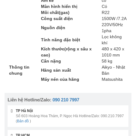
Ẩm kế
có
Màn hình hiển thị
Có
Môi chất(gas)
R22
Công suất điện
1500W /7.2A
220V/50Hz
Nguồn điện
1pha
Lọc không
Tính năng đặc biệt
khí
Kích thước(rộng x sâu x
480 x 420 x
cao)
1010 mm
Cân nặng
58 kg
Thông tin
Aikyo - Nhật
Hãng sản xuất
chung
Bản
Máy nén của hãng
Matsushita
Liên hệ Hotline/Zalo:
090 210 7997
TP Hà Nội
Số 603 Hoàng Hoa Thám, P. Ngọc Hà Hotline/Zalo: 090.210.7997
(
Bản đồ
)
TP HCM