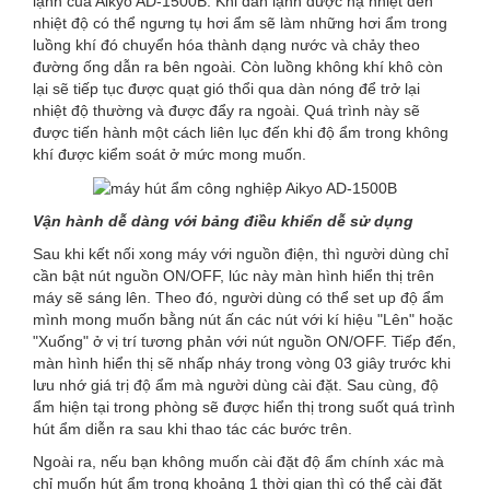
lạnh của Aikyo AD-1500B. Khi dàn lạnh được hạ nhiệt đến
nhiệt độ có thể ngưng tụ hơi ẩm sẽ làm những hơi ẩm trong
luồng khí đó chuyển hóa thành dạng nước và chảy theo
đường ống dẫn ra bên ngoài. Còn luồng không khí khô còn
lại sẽ tiếp tục được quạt gió thổi qua dàn nóng để trở lại
nhiệt độ thường và được đẩy ra ngoài. Quá trình này sẽ
được tiến hành một cách liên lục đến khi độ ẩm trong không
khí được kiểm soát ở mức mong muốn.
Vận hành dễ dàng với bảng điều khiển dễ sử dụng
Sau khi kết nối xong máy với nguồn điện, thì người dùng chỉ
cần bật nút nguồn ON/OFF, lúc này màn hình hiển thị trên
máy sẽ sáng lên. Theo đó, người dùng có thể set up độ ẩm
mình mong muốn bằng nút ấn các nút với kí hiệu "Lên" hoặc
"Xuống" ở vị trí tương phản với nút nguồn ON/OFF. Tiếp đến,
màn hình hiển thị sẽ nhấp nháy trong vòng 03 giây trước khi
lưu nhớ giá trị độ ẩm mà người dùng cài đặt. Sau cùng, độ
ẩm hiện tại trong phòng sẽ được hiển thị trong suốt quá trình
hút ẩm diễn ra sau khi thao tác các bước trên.
Ngoài ra, nếu bạn không muốn cài đặt độ ẩm chính xác mà
chỉ muốn hút ẩm trong khoảng 1 thời gian thì có thể cài đặt