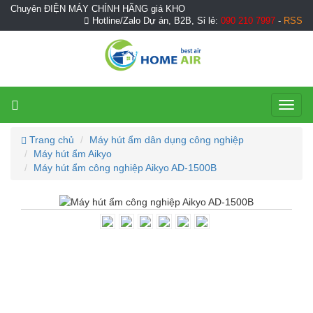
Chuyên ĐIỆN MÁY CHÍNH HÃNG giá KHO
Hotline/Zalo Dự án, B2B, Sỉ lẻ:
090 210 7997
-
RSS
Toggl
naviga
Trang chủ
Máy hút ẩm dân dụng công nghiệp
Máy hút ẩm Aikyo
Máy hút ẩm công nghiệp Aikyo AD-1500B