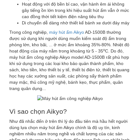
Hoạt động với độ bền bỉ cao, vận hành êm ái không
gây tiếng ồn lớn trong khi hiệu suất hút ẩm vẫn ở mức
cao đồng thời tiết kiệm điện năng tiêu thụ
Di chuyển dễ dàng nhờ thiết kế bánh xe dưới đáy máy
Trong công nghiệp,
máy hút ẩm Aikyo
AD-1500B thường
được sử dụng khi người dùng muốn kiểm soát độ ẩm trong
phòng lớn, kho bãi, ... ở mức ẩm khoảng 35%-80%. Nhiệt độ
o
hoạt động của máy nằm trong khoảng từ 5 - 35
C. Do đó,
máy hút ẩm công nghiệp Aikyo model AD-1500B rất phù hợp
khi sử dụng trong các loại kho bảo quản thành phẩm, kho
sách, kho tiền, kho thiết bị y tế, thiết bị điện tử, thiết bị quang
học hay các xưởng sản xuất, các phòng sấy thành phẩm
may mặc, thủ công mỹ nghệ, bánh kẹo, thực phẩm, quân
trang quân dụng...
Vì sao chọn Aikyo?
Như đã nhắc đến ở trên thì lý do đầu tiên mà hầu hết người
dùng lựa chọn máy hút ẩm Aikyo chính là độ uy tín, kinh
nghiệm nhiều năm trong nghề và chất lượng của các sản
phẩm mà thương hiệu này đem đến trong lĩnh vực nhiệt lạnh