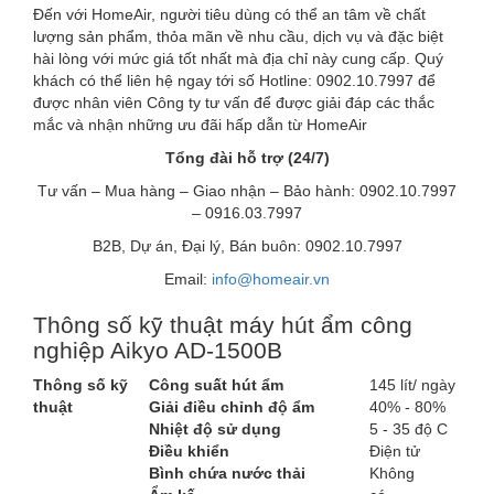
Đến với HomeAir, người tiêu dùng có thể an tâm về chất
lượng sản phẩm, thỏa mãn về nhu cầu, dịch vụ và đặc biệt
hài lòng với mức giá tốt nhất mà địa chỉ này cung cấp. Quý
khách có thể liên hệ ngay tới số Hotline: 0902.10.7997 để
được nhân viên Công ty tư vấn để được giải đáp các thắc
mắc và nhận những ưu đãi hấp dẫn từ HomeAir
Tổng đài hỗ trợ (24/7)
Tư vấn – Mua hàng – Giao nhận – Bảo hành: 0902.10.7997
– 0916.03.7997
B2B, Dự án, Đại lý, Bán buôn: 0902.10.7997
Email:
info@homeair.vn
Thông số kỹ thuật máy hút ẩm công
nghiệp Aikyo AD-1500B
Thông số kỹ
Công suất hút ẩm
145 lít/ ngày
thuật
Giải điều chỉnh độ ẩm
40% - 80%
Nhiệt độ sử dụng
5 - 35 độ C
Điều khiển
Điện tử
Bình chứa nước thải
Không