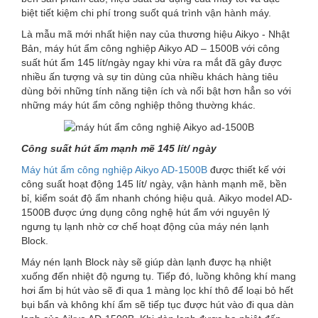
biệt tiết kiệm chi phí trong suốt quá trình vận hành máy.
Là mẫu mã mới nhất hiện nay của thương hiệu Aikyo - Nhật
Bản, máy hút ẩm công nghiệp Aikyo AD – 1500B với công
suất hút ẩm 145 lít/ngày ngay khi vừa ra mắt đã gây được
nhiều ấn tượng và sự tin dùng của nhiều khách hàng tiêu
dùng bởi những tính năng tiện ích và nổi bật hơn hẳn so với
những máy hút ẩm công nghiệp thông thường khác.
Công suất hút ẩm mạnh mẽ 145 lít/ ngày
Máy hút ẩm công nghiệp Aikyo AD-1500B
được thiết kế với
công suất hoạt động 145 lít/ ngày, vận hành mạnh mẽ, bền
bỉ, kiểm soát độ ẩm nhanh chóng hiệu quả. Aikyo model AD-
1500B được ứng dụng công nghệ hút ẩm với nguyên lý
ngưng tụ lạnh nhờ cơ chế hoạt động của máy nén lạnh
Block.
Máy nén lạnh Block này sẽ giúp dàn lạnh được hạ nhiệt
xuống đến nhiệt độ ngưng tụ. Tiếp đó, luồng không khí mang
hơi ẩm bị hút vào sẽ đi qua 1 màng lọc khí thô để loại bỏ hết
bụi bẩn và không khí ẩm sẽ tiếp tục được hút vào đi qua dàn