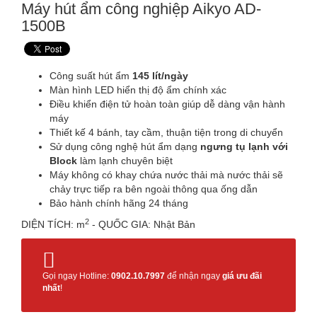
Máy hút ẩm công nghiệp Aikyo AD-
1500B
Công suất hút ẩm
145 lít/ngày
Màn hình LED hiển thị độ ẩm chính xác
Điều khiển điện tử hoàn toàn giúp dễ dàng vận hành
máy
Thiết kế 4 bánh, tay cầm, thuận tiện trong di chuyển
Sử dụng công nghệ hút ẩm dạng
ngưng tụ lạnh với
Block
làm lạnh chuyên biệt
Máy không có khay chứa nước thải mà nước thải sẽ
chảy trực tiếp ra bên ngoài thông qua ống dẫn
Bảo hành chính hãng 24 tháng
2
DIỆN TÍCH: m
- QUỐC GIA: Nhật Bản
Gọi ngay Hotline:
0902.10.7997
để nhận ngay
giá ưu đãi
nhất
!