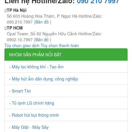
Liên hệ Hotline/Zalo:
090 210 7997
TP Hà Nội
Số 603 Hoàng Hoa Thám, P. Ngọc Hà Hotline/Zalo:
090.210.7997 (
Bản đồ
)
TP HCM
Opal Tower, Số 92 Nguyễn Hữu Cảnh Hotline/Zalo:
0902.10.7997 (
Bản đồ
)
Tùy chọn giao dịch
Tùy chọn thanh toán
NHÓM SẢN PHẨM NỔI BẬT
› Máy lọc không khí - Tạo ẩm
› Máy hút ẩm dân dụng, công nghiệp
› Smart Tivi
› Tủ lạnh LG chính hãng
› Robot hút bụi thông minh
› Máy Giặt - Máy Sấy