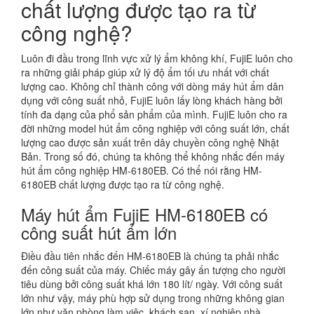
chất lượng được tạo ra từ
công nghệ?
Luôn đi đầu trong lĩnh vực xử lý ẩm không khí, FujiE luôn cho
ra những giải pháp giúp xử lý độ ẩm tối ưu nhất với chất
lượng cao. Không chỉ thành công với dòng máy hút ẩm dân
dụng với công suất nhỏ, FujiE luôn lấy lòng khách hàng bởi
tính đa dạng của phổ sản phẩm của mình. FujiE luôn cho ra
đời những model hút ẩm công nghiệp với công suất lớn, chất
lượng cao được sản xuất trên dây chuyền công nghệ Nhật
Bản. Trong số đó, chúng ta không thể không nhắc đến máy
hút ẩm công nghiệp HM-6180EB. Có thể nói rằng HM-
6180EB chất lượng được tạo ra từ công nghệ.
Máy hút ẩm FujiE HM-6180EB có
công suất hút ẩm lớn
Điều đầu tiên nhắc đến HM-6180EB là chúng ta phải nhắc
đến công suất của máy. Chiếc máy gây ấn tượng cho người
tiêu dùng bởi công suất khá lớn 180 lít/ ngày. Với công suất
lớn như vậy, máy phù hợp sử dụng trong những không gian
lớn như văn phòng làm việc, khách sạn, xí nghiệp nhà