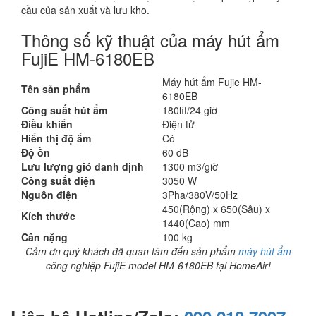
cầu của sản xuất và lưu kho.
Thông số kỹ thuật của máy hút ẩm
FujiE HM-6180EB
Máy hút ẩm Fujie HM-
Tên sản phẩm
6180EB
Công suất hút ẩm
180lít/24 giờ
Điều khiển
Điện tử
Hiển thị độ ẩm
Có
Độ ồn
60 dB
Lưu lượng gió danh định
1300 m3/giờ
Công suất điện
3050 W
Nguồn điện
3Pha/380V/50Hz
450(Rộng) x 650(Sâu) x
Kích thước
1440(Cao) mm
Cân nặng
100 kg
Cảm ơn quý khách đã quan tâm đến sản phẩm
máy hút ẩm
công nghiệp FujiE model HM-6180EB tại HomeAir!