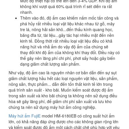
Mức độ thiệt hại có thể lên đến 3-4% GDP. Khi độ ẩm
không khí vượi quá 60% quá trình rỉ sét diễn ra rất
nhanh.
Thêm vào đó, độ ẩm cao khiếm nấm mốc tấn công và
phá hủy rất nhiều loại vật liệu khác nhau từ gỗ, mây
tre lá, nông hải sản khô...đến thấu kính quang học,
băng đĩa từ, tài liệu...gây tác hại nhiều mặt đến nền
kinh tế. Đồng thời rất nhiều loại vật liệu đều có khả
năng hút và nhả ẩm do vậy độ ẩm của chúng sẽ
thay đổi khi độ ẩm của không khí thay đổi. Điều này có
thể gây nên lãng phí chi phí, phơi sấy hoặc gây biến
dạng giảm chất lượng sản phẩm.
Như vậy, độ ẩm cao là nguyên nhân cơ bản dẫn đến sự sụt
giảm chất lượng hầu hết các loại nguyên vật liệu, sản phẩm,
nông sản, thực phẩm... dẫn đến tổn thất kinh tế lớn trong
quá trình sản xuất - kho bãi. Muốn kiểm soát được độ ẩm
trong sản xuất và kho bãi chúng ta không nên sử dụng điều
hòa sẽ gây lãng phí, để giảm chi phí sản xuất và lưu kho
chúng ta nên sử dụng máy hút ẩm công nghiệp.
Máy hút ẩm FujiE
model HM-6180EB có công suất hút ẩm
lớn, có khả năng đáp ứng được cho các không gian rộng lớn
và kiểm soát được độ ẩm một cách chặt chẽ phù hợp với yêu