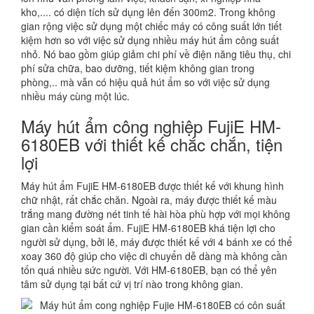
kho,.... có diện tích sử dụng lên đến 300m2. Trong không
gian rộng việc sử dụng một chiếc máy có công suất lớn tiết
kiệm hơn so với việc sử dụng nhiều máy hút ẩm công suất
nhỏ. Nó bao gồm giúp giảm chi phí về điện năng tiêu thụ, chi
phí sửa chữa, bao dưỡng, tiết kiệm không gian trong
phòng,.. mà vẫn có hiệu quả hút ẩm so với việc sử dụng
nhiều máy cùng một lúc.
Máy hút ẩm công nghiệp FujiE HM-
6180EB với thiết kế chắc chắn, tiện
lợi
Máy hút ẩm FujiE HM-6180EB được thiết kế với khung hình
chữ nhật, rất chắc chăn. Ngoài ra, máy được thiết kế màu
trắng mang đường nét tinh tế hài hòa phù hợp với mọi không
gian cần kiểm soát ẩm. FujiE HM-6180EB khá tiện lợi cho
người sử dụng, bởi lẽ, máy được thiết kế với 4 bánh xe có thể
xoay 360 độ giúp cho việc di chuyển dễ dàng mà không cần
tốn quá nhiều sức người. Với HM-6180EB, bạn có thể yên
tâm sử dụng tại bất cứ vị trí nào trong không gian.