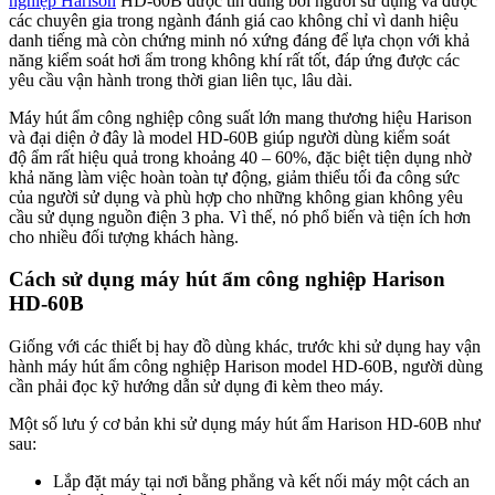
nghiệp Harison
HD-60B được tin dùng bởi người sử dụng và được
các chuyên gia trong ngành đánh giá cao không chỉ vì danh hiệu
danh tiếng mà còn chứng minh nó xứng đáng để lựa chọn với khả
năng kiểm soát hơi ẩm trong không khí rất tốt, đáp ứng được các
yêu cầu vận hành trong thời gian liên tục, lâu dài.
Máy hút ẩm công nghiệp công suất lớn mang thương hiệu Harison
và đại diện ở đây là model HD-60B giúp người dùng kiểm soát
độ ẩm rất hiệu quả trong khoảng 40 – 60%, đặc biệt tiện dụng nhờ
khả năng làm việc hoàn toàn tự động, giảm thiểu tối đa công sức
của người sử dụng và phù hợp cho những không gian không yêu
cầu sử dụng nguồn điện 3 pha. Vì thế, nó phổ biến và tiện ích hơn
cho nhiều đối tượng khách hàng.
Cách sử dụng máy hút ẩm công nghiệp Harison
HD-60B
Giống với các thiết bị hay đồ dùng khác, trước khi sử dụng hay vận
hành máy hút ẩm công nghiệp Harison model HD-60B, người dùng
cần phải đọc kỹ hướng dẫn sử dụng đi kèm theo máy.
Một số lưu ý cơ bản khi sử dụng máy hút ẩm Harison HD-60B như
sau:
Lắp đặt máy tại nơi bằng phẳng và kết nối máy một cách an