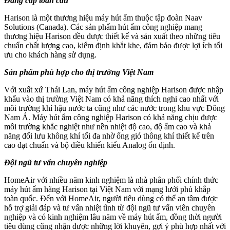
Đẳng cấp toàn cầu
Harison là một thương hiệu máy hút ẩm thuộc tập đoàn Naav
Solutions (Canada). Các sản phẩm hút ẩm công nghiệp mang
thương hiệu Harison đều được thiết kế và sản xuất theo những tiêu
chuẩn chất lượng cao, kiểm định khắt khe, đảm bảo được lợi ích tối
ưu cho khách hàng sử dụng.
Sản phẩm phù hợp cho thị trường Việt Nam
Với xuất xứ Thái Lan, máy hút ẩm công nghiệp Harison được nhập
khẩu vào thị trường Việt Nam có khả năng thích nghi cao nhất với
môi trường khí hậu nước ta cũng như các nước trong khu vực Đông
Nam Á. Máy hút ẩm công nghiệp Harison có khả năng chịu được
môi trường khắc nghiệt như nền nhiệt độ cao, độ ẩm cao và khả
năng đối lưu không khí tối đa nhờ ống gió thông khí thiết kế trên
cao đạt chuẩn và bộ điều khiển kiểu Analog ổn định.
Đội ngũ tư vấn chuyên nghiệp
HomeAir với nhiều năm kinh nghiệm là nhà phân phối chính thức
máy hút ẩm hãng Harison tại Việt Nam với mạng lưới phủ khắp
toàn quốc. Đến với HomeAir, người tiêu dùng có thể an tâm được
hỗ trợ giải đáp và tư vấn nhiệt tình từ đội ngũ tư vấn viên chuyên
nghiệp và có kinh nghiệm lâu năm về máy hút ẩm, đồng thời người
tiêu dùng cũng nhận được những lời khuyên, gợi ý phù hợp nhất với