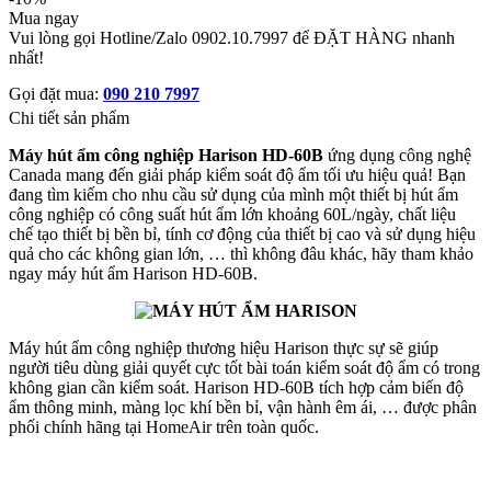
Mua ngay
Vui lòng gọi Hotline/Zalo 0902.10.7997 để ĐẶT HÀNG nhanh
nhất!
Gọi đặt mua:
090 210 7997
Chi tiết sản phẩm
Máy hút ẩm công nghiệp Harison HD-60B
ứng dụng công nghệ
Canada mang đến giải pháp kiểm soát độ ẩm tối ưu hiệu quả! Bạn
đang tìm kiếm cho nhu cầu sử dụng của mình một thiết bị hút ẩm
công nghiệp có công suất hút ẩm lớn khoảng 60L/ngày, chất liệu
chế tạo thiết bị bền bỉ, tính cơ động của thiết bị cao và sử dụng hiệu
quả cho các không gian lớn, … thì không đâu khác, hãy tham khảo
ngay máy hút ẩm Harison HD-60B.
Máy hút ẩm công nghiệp thương hiệu Harison thực sự sẽ giúp
người tiêu dùng giải quyết cực tốt bài toán kiểm soát độ ẩm có trong
không gian cần kiểm soát. Harison HD-60B tích hợp cảm biến độ
ẩm thông minh, màng lọc khí bền bỉ, vận hành êm ái, … được phân
phối chính hãng tại HomeAir trên toàn quốc.