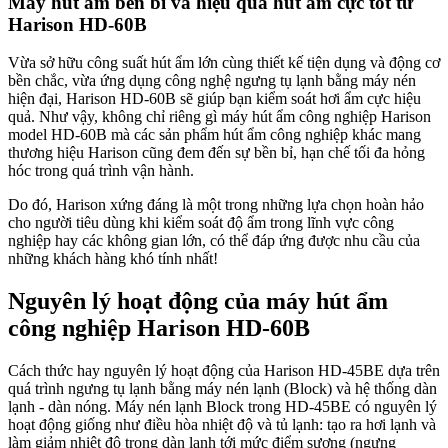
Máy hút ẩm bền bỉ và hiệu quả hút ẩm cực tốt từ
Harison HD-60B
Vừa sở hữu công suất hút ẩm lớn cùng thiết kế tiện dụng và động cơ
bền chắc, vừa ứng dụng công nghệ ngưng tụ lạnh bằng máy nén
hiện đại, Harison HD-60B sẽ giúp bạn kiểm soát hơi ẩm cực hiệu
quả. Như vậy, không chỉ riêng gì máy hút ẩm công nghiệp Harison
model HD-60B mà các sản phẩm hút ẩm công nghiệp khác mang
thương hiệu Harison cũng đem đến sự bền bỉ, hạn chế tối đa hỏng
hóc trong quá trình vận hành.
Do đó, Harison xứng đáng là một trong những lựa chọn hoàn hảo
cho người tiêu dùng khi kiểm soát độ ẩm trong lĩnh vực công
nghiệp hay các không gian lớn, có thể đáp ứng được nhu cầu của
những khách hàng khó tính nhất!
Nguyên lý hoạt động của máy hút ẩm
công nghiệp Harison HD-60B
Cách thức hay nguyên lý hoạt động của Harison HD-45BE dựa trên
quá trình ngưng tụ lạnh bằng máy nén lạnh (Block) và hệ thống dàn
lạnh - dàn nóng. Máy nén lạnh Block trong HD-45BE có nguyên lý
hoạt động giống như điều hòa nhiệt độ và tủ lạnh: tạo ra hơi lạnh và
làm giảm nhiệt độ trong dàn lạnh tới mức điểm sương (ngưng