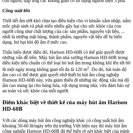
con người, đáp ứng các không gian có sử dụng nguồn điện 3 pha.
Công suất lớn
Thời tiết ẩm ướt khó chịu tạo điều kiện cho vi khuẩn xâm nhập, nấm
mốc phát sinh và phát triển nhiều gây hại cho sức khỏe của con
người cũng như chất lượng của các sản phẩm, nguyên vật liệu, ...
nhất là những mặt hàng, thành phẩm, nguyên vật liệu dễ bị biến
dạng, hư hại khi độ ẩm ở mức cao.
Thấu hiểu được điều đó, Harison HD-60B có thể giải quyết được
những vấn đề trên. Máy hút ẩm nhà xưởng Harison HD-60B trong
điều kiện tiêu chuẩn có thể loại bỏ hơi ẩm trong không khí lên tới 60
2
lít một ngày trong không gian tối đa là 120 m
. Do đó, bài toán độ
ẩm cao có thể được giải quyết nhờ thiết bị hút ẩm công nghiệp
Harison HD-60B này, vừa giảm thiểu đi những tác động xấu mà độ
ẩm cao mang lại cho hàng hóa, vật dụng trong nhà, vừa đảm bảo sự
an toàn và sức khỏe của mỗi người.
Điểm khác biệt về thiết kế của máy hút ẩm Harison
HD-60B
Với các dòng máy hút ẩm công nghiệp khác có công suất hút ẩm
khoảng 50-60 lít/ngày trên thị trường Việt hiện nay thì máy hút ẩm
công nghiệp Harison HD-60B đã thể hiện rõ nét khác biệt của mình