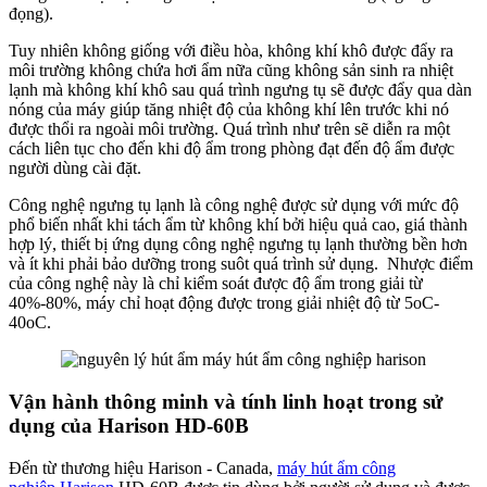
đọng).
Tuy nhiên không giống với điều hòa, không khí khô được đẩy ra
môi trường không chứa hơi ẩm nữa cũng không sản sinh ra nhiệt
lạnh mà không khí khô sau quá trình ngưng tụ sẽ được đẩy qua dàn
nóng của máy giúp tăng nhiệt độ của không khí lên trước khi nó
được thổi ra ngoài môi trường. Quá trình như trên sẽ diễn ra một
cách liên tục cho đến khi độ ẩm trong phòng đạt đến độ ẩm được
người dùng cài đặt.
Công nghệ ngưng tụ lạnh là công nghệ được sử dụng với mức độ
phổ biến nhất khi tách ẩm từ không khí bởi hiệu quả cao, giá thành
hợp lý, thiết bị ứng dụng công nghệ ngưng tụ lạnh thường bền hơn
và ít khi phải bảo dưỡng trong suôt quá trình sử dụng. Nhược điểm
của công nghệ này là chỉ kiểm soát được độ ẩm trong giải từ
40%-80%, máy chỉ hoạt động được trong giải nhiệt độ từ 5oC-
40oC.
Vận hành thông minh và tính linh hoạt trong sử
dụng của Harison HD-60B
Đến từ thương hiệu Harison - Canada,
máy hút ẩm công