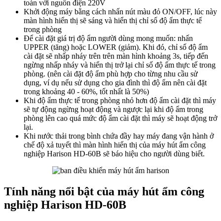
toàn với nguồn điện 220V
Khởi động máy bằng cách nhấn nút màu đỏ ON/OFF, lúc này
màn hình hiển thị sẽ sáng và hiển thị chỉ số độ ẩm thực tế
trong phòng
Để cài đặt giá trị độ ẩm người dùng mong muốn: nhấn
UPPER (tăng) hoặc LOWER (giảm). Khi đó, chỉ số độ ẩm
cài đặt sẽ nhấp nháy trên trên màn hình khoảng 3s, tiếp đến
ngừng nhấp nháy và hiển thị trở lại chỉ số độ ẩm thực tế trong
phòng. (nên cài đặt độ ẩm phù hợp cho từng nhu cầu sử
dụng, ví dụ nếu sử dụng cho gia đình thì độ ẩm nên cài đặt
trong khoảng 40 - 60%, tốt nhất là 50%)
Khi độ ẩm thực tế trong phòng nhỏ hơn độ ẩm cài đặt thì máy
sẽ tự động ngừng hoạt động và ngược lại khi độ ẩm trong
phòng lên cao quá mức độ ẩm cài đặt thì máy sẽ hoạt động trở
lại.
Khi nước thải trong bình chứa đầy hay máy đang vận hành ở
chế độ xả tuyết thì màn hình hiển thị của máy hút ẩm công
nghiệp Harison HD-60B sẽ báo hiệu cho người dùng biết.
Tính năng nổi bật của máy hút ẩm công
nghiệp Harison HD-60B