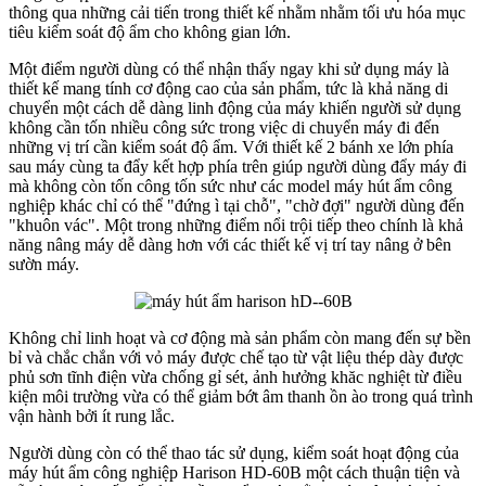
thông qua những cải tiến trong thiết kế nhằm nhằm tối ưu hóa mục
tiêu kiểm soát độ ẩm cho không gian lớn.
Một điểm người dùng có thể nhận thấy ngay khi sử dụng máy là
thiết kế mang tính cơ động cao của sản phẩm, tức là khả năng di
chuyển một cách dễ dàng linh động của máy khiến người sử dụng
không cần tốn nhiều công sức trong việc di chuyển máy đi đến
những vị trí cần kiểm soát độ ẩm. Với thiết kế 2 bánh xe lớn phía
sau máy cùng ta đẩy kết hợp phía trên giúp người dùng đẩy máy đi
mà không còn tốn công tốn sức như các model máy hút ẩm công
nghiệp khác chỉ có thể "đứng ì tại chỗ", "chờ đợi" người dùng đến
"khuôn vác". Một trong những điểm nổi trội tiếp theo chính là khả
năng nâng máy dễ dàng hơn với các thiết kế vị trí tay nâng ở bên
sườn máy.
Không chỉ linh hoạt và cơ động mà sản phẩm còn mang đến sự bền
bỉ và chắc chắn với vỏ máy được chế tạo từ vật liệu thép dày được
phủ sơn tĩnh điện vừa chống gỉ sét, ảnh hưởng khăc nghiệt từ điều
kiện môi trường vừa có thể giảm bớt âm thanh ồn ào trong quá trình
vận hành bởi ít rung lắc.
Người dùng còn có thể thao tác sử dụng, kiểm soát hoạt động của
máy hút ẩm công nghiệp Harison HD-60B một cách thuận tiện và