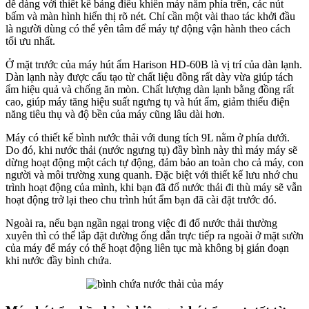
dễ dàng với thiết kế bảng điều khiển máy nằm phía trên, các nút
bấm và màn hình hiển thị rõ nét. Chỉ cần một vài thao tác khởi đầu
là người dùng có thể yên tâm để máy tự động vận hành theo cách
tối ưu nhất.
Ở mặt trước của máy hút ẩm Harison HD-60B là vị trí của dàn lạnh.
Dàn lạnh này được cấu tạo từ chất liệu đồng rất dày vừa giúp tách
ẩm hiệu quả và chống ăn mòn. Chất lượng dàn lạnh bằng đồng rất
cao, giúp máy tăng hiệu suất ngưng tụ và hút ẩm, giảm thiểu điện
năng tiêu thụ và độ bền của máy cũng lâu dài hơn.
Máy có thiết kế bình nước thải với dung tích 9L nằm ở phía dưới.
Do đó, khi nước thải (nước ngưng tụ) đầy bình này thì máy máy sẽ
dừng hoạt động một cách tự động, đảm bảo an toàn cho cả máy, con
người và môi trường xung quanh. Đặc biệt với thiết kế lưu nhớ chu
trình hoạt động của mình, khi bạn đã đổ nước thải đi thù máy sẽ vẫn
hoạt động trở lại theo chu trình hút ẩm bạn đã cài đặt trước đó.
Ngoài ra, nếu bạn ngần ngại trong việc đi đổ nước thải thường
xuyên thì có thể lắp đặt đường ống dẫn trực tiếp ra ngoài ở mặt sườn
của máy để máy có thể hoạt động liên tục mà không bị gián đoạn
khi nước đầy bình chứa.