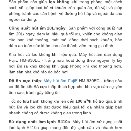
Sản phẩm còn giúp
lọc không khí
trong phòng một cách
sạch sẽ, giúp loại bỏ vi khuẩn trên quần áo, đồ vật và giúp
phòng tránh các căn bệnh về đường hô hấp và ngoài da cho
người sử dụng.
Công suất hút ẩm 20L/ngày
: Sản phẩm với công suất hút
ẩm 20L/ ngày, đem lại hiệu quả tối ưu, khiến cho không gian
của bạn khô thoáng, mát mẻ, đồng thời sạch khuẩn, bảo
đảm an toàn sức khỏe cho các thành viên trong gia đình
Khả hút và lọc không khí hiệu quả: Máy hút ẩm dân dụng
FujiE HM-930EC - trắng nâu hoạt động theo nguyên lý lấy
hơi ẩm ra khỏi không khí, giúp không khí khô thoáng hơn,
làm sàn nhà khô ráo do bốc hơi.
Độ ồn cực thấp
:
Máy hút ẩm FujiE
HM-930EC - trắng nâu
có độ ồn 46dBA cực thấp thích hợp cho khu vực cần sự yên
tĩnh cao, tránh gây tiếng ồn.
3
Tốc độ lưu hành không khí lên đến
190m
/h
hỗ trợ quá trình
hút ẩm và lọc khí đạt được hiệu quả tối đa nhằm giúp bạn
nhanh chóng có được không gian trong lành.
Sử dụng chất làm lạnh R410a
: Máy hút ẩm sử dụng chất
làm lạnh R410a giúp mang đến độ lạnh sâu và nhanh hơn