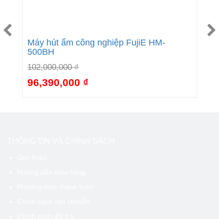
Máy hút ẩm công nghiệp FujiE HM-
M
500BH
9
102,000,000 ₫
8
96,390,000 ₫
6%
-5%
THÔNG TIN VÀ CHÍNH SÁCH
Giới thiệu
Hướng dẫn mua hàng
Phương thức thanh toán
Chính sách vận chuyển
Chính sách đổi trả