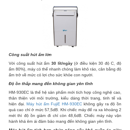
Công suất hút ẩm lớn
Với công suất hút ẩm
30 lít/ngày
(ở điều kiện 30 độ C, độ
ẩm 80%), máy có thể nhanh chóng làm khô ráo, cân bằng độ
ẩm trở về mức có lợi cho sức khỏe con người.
Độ ồn thấp mang đến không gian yên tĩnh
HM-930EC là thế hệ sản phẩm mới tích hợp công nghệ cao,
thân thiện với môi trường, kiểu dáng thời trang, tinh tế và
hiện đại.
Máy hút ẩm FujiE HM-930EC
không gây ra độ ồn
quá cao chỉ ở mức 57,5dB. Khi chiếc máy để ra xa khoảng 2
mét thì độ ồn giảm đi chỉ còn 48,6dB. Chiếc máy này vận
hành khá êm ái đảm bảo mang đến không gian yên tĩnh.