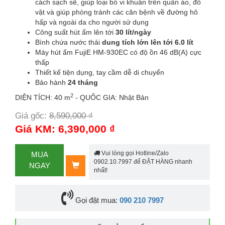
cách sạch sẽ, giúp loại bỏ vi khuẩn trên quần áo, đồ
vật và giúp phòng tránh các căn bệnh về đường hô
hấp và ngoài da cho người sử dụng
Công suất hút ẩm lên tới
30 lít/ngày
Bình chứa nước thải
dung tích lớn lên tới 6.0 lít
Máy hút ẩm FujiE HM-930EC có độ ồn 46 dB(A) cực
thấp
Thiết kế tiện dụng, tay cầm dễ di chuyển
Bảo hành
24 tháng
2
DIỆN TÍCH: 40 m
- QUỐC GIA: Nhật Bản
Giá gốc:
8,590,000 ₫
-26%
Giá KM: 6,390,000 ₫
Vui lòng gọi Hotline/Zalo
MUA
0902.10.7997 để ĐẶT HÀNG nhanh
NGAY
nhất!
Gọi đặt mua:
090 210 7997