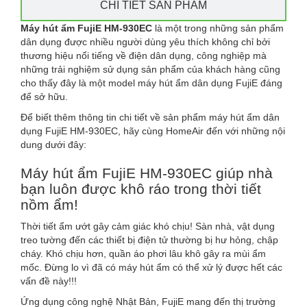
CHI TIẾT SẢN PHẨM
Máy hút ẩm FujiE HM-930EC
là một trong những sản phẩm
dân dụng được nhiều người dùng yêu thích không chỉ bởi
thương hiệu nổi tiếng về điện dân dụng, công nghiệp mà
những trải nghiệm sử dụng sản phẩm của khách hàng cũng
cho thấy đây là một model máy hút ẩm dân dụng FujiE đáng
để sở hữu.
Để biết thêm thông tin chi tiết về sản phẩm máy hút ẩm dân
dụng FujiE HM-930EC, hãy cùng HomeAir đến với những nội
dung dưới đây:
Máy hút ẩm FujiE HM-930EC giúp nhà
bạn luôn được khô ráo trong thời tiết
nồm ẩm!
Thời tiết ẩm ướt gây cảm giác khó chịu! Sàn nhà, vật dụng
treo tường đến các thiết bị điện tử thường bị hư hỏng, chập
cháy. Khó chịu hơn, quần áo phơi lâu khô gây ra mùi ẩm
mốc. Đừng lo vì đã có máy hút ẩm có thể xử lý được hết các
vấn đề này!!!
Ứng dụng công nghệ Nhật Bản, FujiE mang đến thị trường