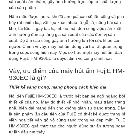
sản xuất sản phẩm, gây ảnh hưởng trực tiếp tới chất lượng
của sản phẩm.
Nấm mốc được tạo ra khi độ ẩm quá cao sẽ tấn công và phá
hủy rất nhiều loại vật liệu khác nhau từ gỗ, lá, nông hải sản
khô, tài liệu… gây tác hại nhiều mặt đến công việc sản xuất,
ảnh hưởng đến sự tăng gia sản xuất của các đơn vị sản
xuất. Độ ẩm cao cũng gây ảnh hưởng lớn tới sức khỏe con
người. Chính vì vậy, máy hút ẩm đóng vai trò rất quan trọng
trong cuộc sống hiện nay. Việc sở hữu một máy hút ẩm dân
dụng FujiE HM-930EC
là quyết định vô cùng chính xác.
Vậy, ưu điểm của máy hút ẩm FujiE HM-
930EC là gì?
Thiết kế sang trọng, mang phong cách hiện đại
Nói đến FujiE HM-930EC là trước hết bạn sẽ ngỡ ngàng bởi
thiết kế của nó. Máy đc thiết kế nhỏ nhắn, màu trắng trang
nhã, hiện đại mang đến cho không gian sự trang trọng. Đây
là sản phẩm lần đầu tiên của FujiE có thiết kế được trang bị
viền họa tiết vân gỗ vô cùng sang trọng và đẹp mắt. FujiE
HM-930EC quả thực tạo cho người dùng sự ấn tượng ngay
từ lần đầu nìn thấy.