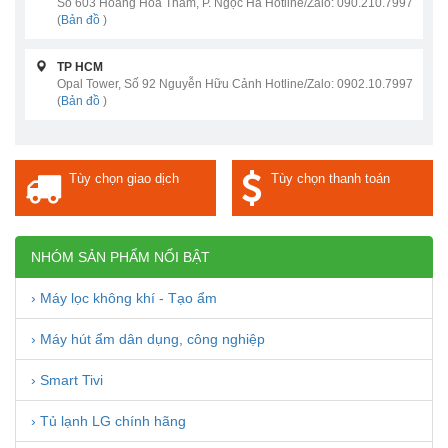
Số 603 Hoàng Hoa Thám, P. Ngọc Hà Hotline/Zalo: 090.210.7997
(
Bản đồ
)
TP HCM
Opal Tower, Số 92 Nguyễn Hữu Cảnh Hotline/Zalo: 0902.10.7997
(
Bản đồ
)
Tùy chọn giao dịch
Tùy chọn thanh toán
NHÓM SẢN PHẨM NỔI BẬT
› Máy lọc không khí - Tạo ẩm
› Máy hút ẩm dân dụng, công nghiệp
› Smart Tivi
› Tủ lạnh LG chính hãng