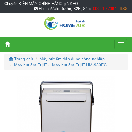
Chuyên ĐIỆN MÁY CHÍNH HÃNG giá KHO
Hotline/Zalo Dự án, B2B, Sỉ lẻ:
090 210 7997
-
RSS
Toggl
naviga
Trang chủ
Máy hút ẩm dân dụng công nghiệp
Máy hút ẩm FujiE
Máy hút ẩm FujiE HM-930EC