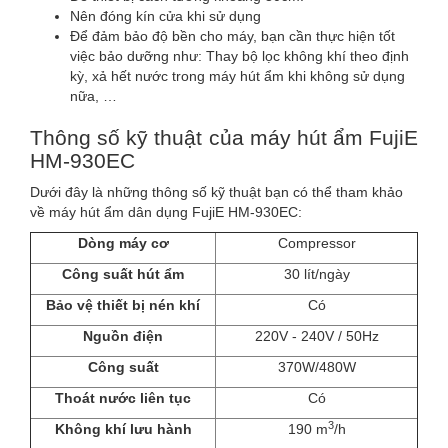
Nên đóng kín cửa khi sử dụng
Để đảm bảo độ bền cho máy, bạn cần thực hiện tốt
việc bảo dưỡng như: Thay bộ lọc không khí theo định
kỳ, xả hết nước trong máy hút ẩm khi không sử dụng
nữa, …
Thông số kỹ thuật của máy hút ẩm FujiE
HM-930EC
Dưới đây là những thông số kỹ thuật bạn có thể tham khảo
về máy hút ẩm dân dụng FujiE HM-930EC:
Dòng máy cơ
Compressor
Công suất hút ẩm
30 lít/ngày
Bảo vệ thiết bị nén khí
Có
Nguồn điện
220V - 240V / 50Hz
Công suất
370W/480W
Thoát nước liên tục
Có
3
Không khí lưu hành
190 m
/h