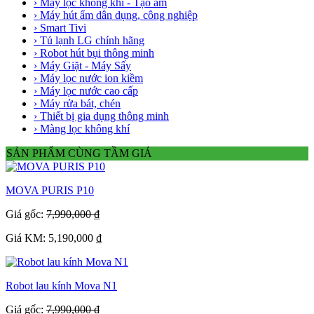
› Máy lọc không khí - Tạo ẩm
› Máy hút ẩm dân dụng, công nghiệp
› Smart Tivi
› Tủ lạnh LG chính hãng
› Robot hút bụi thông minh
› Máy Giặt - Máy Sấy
› Máy lọc nước ion kiềm
› Máy lọc nước cao cấp
› Máy rửa bát, chén
› Thiết bị gia dụng thông minh
› Màng lọc không khí
SẢN PHẨM CÙNG TẦM GIÁ
MOVA PURIS P10
Giá gốc:
7,990,000 ₫
Giá KM: 5,190,000 ₫
Robot lau kính Mova N1
Giá gốc:
7,990,000 ₫