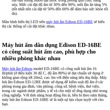
mà bạn mong muốn đạt được trong phòng qua chức năng
này. Mức cài đặt độ ẩm từ 30% đến 90%, mỗi lần ấn tăng 5%
(tốt nhất nên cài đặt từ 50% đến 60% để đảm bảo sức khỏe tối
đa).
Màn hình hiển thị LED trên
máy hút ẩm Edison ED-16BE
sẽ hiển
thị các thông số cài đặt khác nhau.
Máy hút ẩm dân dụng Edison ED-16BE
có công suất hút ấm cao, phù hợp cho
nhiều phòng khác nhau
Máy hút ẩm Edison
model ED-16BE có công suất hút ẩm 16
lít/phút (ở điều kiện 30 độ C, độ ẩm 80%) sẽ đạt chuẩn sử dụng ở
không gian rộng tới 20m2, cao 3m với điện năng tiêu thụ thấp. Máy
hút ẩm Edison ED-12BE được sử dụng để kiểm soát độ ẩm ở các
phòng trong gia đình, văn phòng, công sở, bệnh viện, thư viện,
trong các ngành dược phẩm, y tế và cho một số ứng dụng nhỏ trong
công nghiệp. Với tính năng hoạt động êm ái, bền bỉ theo năm tháng,
máy hút ẩm Edison ED-16BE sẽ là một sự lựa chọn tuyệt vời cho
bạn.