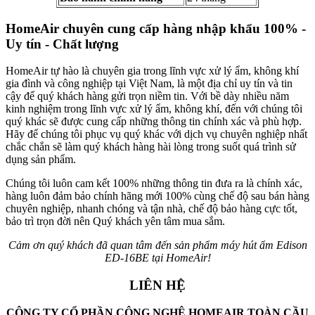
HomeAir chuyên cung cấp hàng nhập khẩu 100% -
Uy tín - Chất lượng
HomeAir tự hào là chuyên gia trong lĩnh vực xử lý ẩm, không khí
gia đình và công nghiệp tại Việt Nam, là một địa chỉ uy tín và tin
cậy để quý khách hàng gửi trọn niềm tin. Với bề dày nhiều năm
kinh nghiệm trong lĩnh vực xử lý ẩm, không khí, đến với chúng tôi
quý khác sẽ được cung cấp những thông tin chính xác và phù hợp.
Hãy để chúng tôi phục vụ quý khác với dịch vụ chuyên nghiệp nhất
chắc chắn sẽ làm quý khách hàng hài lòng trong suốt quá trình sử
dụng sản phẩm.
Chúng tôi luôn cam kết 100% những thông tin đưa ra là chính xác,
hàng luôn đảm bảo chính hãng mới 100% cùng chế độ sau bán hàng
chuyên nghiệp, nhanh chóng và tận nhà, chế độ bảo hàng cực tốt,
bảo trì trọn đời nên Quý khách yên tâm mua sắm.
Cảm ơn quý khách đã quan tâm đến sản phẩm máy hút ẩm Edison
ED-16BE tại HomeAir!
LIÊN HỆ
CÔNG TY CỔ PHẦN CÔNG NGHỆ HOMEAIR TOÀN CẦU