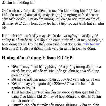
để làm khô không khí.
Quá trình này được tiếp diễn liên tục đến khi không khí được làm
khô đến mức độ ẩm cài đặt máy sẽ tự động ngừng nhờ có sensor
cảm biến độ ẩm. Khi độ ẩm không khí lên cao hơn mức độ ẩm cài
đặt máy sẽ tự động hoạt động trở lại và tiếp tục quá trình hút ẩm như
trên.
Khi bình chứa nước đầy máy sẽ báo đèn và ngừng hoạt động để
chúng ta đổ nước đi. Khi lắp bình chứa nước vào lại máy sẽ tiếp tục
hoạt động trở lại. Có thể thấy quá trình hoạt động của
máy hút ẩm
Edison ED-16BE rất thông minh và diễn ra hoàn toàn tự động.
Hướng dẫn sử dụng Edison ED-16B
Nên để máy ở nơi bằng phẳng, để ở phòng tương đối kín và
có độ ẩm cao, để bảo vệ sức khỏe gia đình bạn và đồ dùng
điện tử khác.
Để máy ở nơi gần nguồn điện 220v~AC và tránh xa trẻ em.
Kết nối máy với nguồn điện 220v~AC và tiến hành bật
nguồn POWER.
Thiết lập chế độ % độ ẩm cần đạt được và thời gian hút ẩm
bằng điều khiển, khi đó máy sẽ hoạt động cho đến % độ ẩm
cài đặt trước đó
Khuyến cáo nên tắt máy nếu không sử dụng, kiểm tra bình