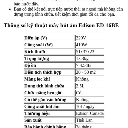
báo nước đầy.
Bạn có thể kết nối trực tiếp nước thải ra ngoài mà không cần
đựng trong bình chứa, tiết kiệm thời gian tối đa cho bạn.
Thông số kỹ thuật máy hút ẩm Edison ED-16BE
Điện áp (V)
220V
Công suất (W)
410W
Kích thước
51x37x23
Trọng lượng
13.3kg
Độ ồn
> 4.5dB
Diện tích thích hợp
20 - 50 m2
Màng lọc khí
Không
Dung tích bình chứa
2.5L
Chức năng hẹn giờ
Có
Có thể gắn vào tường
Không
Công xuất hút ẩm
16L/ ngày
Thương hiệu
Edison-Canada
Sản xuất
Thái Lan
Bảo hành chính hãng
24 tháng