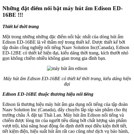
Những đặt điểm nổi bật máy hút ẩm Edison ED-
16BE !!!
Thiết kế thời trang
Một trong những những đặc điểm nổi bậc nhất của dòng hút ẩm
Edison ED-16BE là về thẫm mỹ trong thiết kế. Được thiết kế bởi
tập đoàn công nghiệp nổi tiếng Naav Solution Inc(Canada), Edison
ED-12BE có thiết kế hiện đại, kiểu dáng thời trang, kích thướt nhỏ
gọn không chiếm nhiều không gian trong gia đình bạn.
Máy hút ẩm Edison ED-16BE có thiết kế thời trang, kiểu dáng hiện
đại
Edison ED-16BE thuộc thương hiệu nổi tiếng
Edison là thương hiệu máy hút ẩm gia dụng nổi tiếng của tập đoàn
Naav Solution Inc (Canada), dây chuyền lắp ráp sản phẩm cho thị
trường châu Á đặt tại Thái Lan. Máy hút ẩm Edison nổi tiếng và
chiếm được lòng tin của người tiêu dùng bởi chất lượng sản phẩm
vượt trội, khả năng hoạt động ổn định dưới mọi điều kiện thời tiết,
tiết kiệm điện, hiệu suất hút ẩm rất cao cũng như dịch vụ bảo hành,