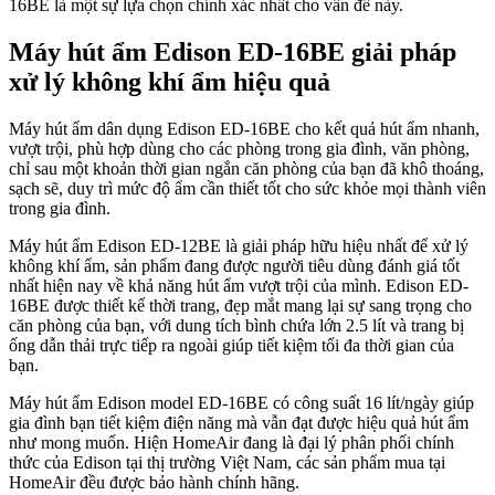
16BE là một sự lựa chọn chính xác nhất cho vấn đề này.
Máy hút ẩm Edison ED-16BE giải pháp
xử lý không khí ẩm hiệu quả
Máy hút ẩm dân dụng Edison ED-16BE cho kết quả hút ẩm nhanh,
vượt trội, phù hợp dùng cho các phòng trong gia đình, văn phòng,
chỉ sau một khoản thời gian ngắn căn phòng của bạn đã khô thoáng,
sạch sẽ, duy trì mức độ ẩm cần thiết tốt cho sức khỏe mọi thành viên
trong gia đình.
Máy hút ẩm Edison ED-12BE là giải pháp hữu hiệu nhất để xử lý
không khí ẩm, sản phẩm đang được người tiêu dùng đánh giá tốt
nhất hiện nay về khả năng hút ẩm vượt trội của mình. Edison ED-
16BE được thiết kế thời trang, đẹp mắt mang lại sự sang trọng cho
căn phòng của bạn, với dung tích bình chứa lớn 2.5 lít và trang bị
ống dẫn thải trực tiếp ra ngoài giúp tiết kiệm tối đa thời gian của
bạn.
Máy hút ẩm Edison model ED-16BE có công suất 16 lít/ngày giúp
gia đình bạn tiết kiệm điện năng mà vẫn đạt được hiệu quả hút ẩm
như mong muốn. Hiện HomeAir đang là đại lý phân phối chính
thức của Edison tại thị trường Việt Nam, các sản phẩm mua tại
HomeAir đều được bảo hành chính hãng.