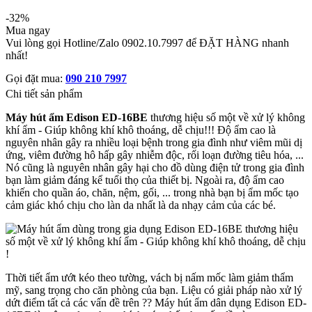
-32%
Mua ngay
Vui lòng gọi Hotline/Zalo 0902.10.7997 để ĐẶT HÀNG nhanh
nhất!
Gọi đặt mua:
090 210 7997
Chi tiết sản phẩm
Máy hút ẩm Edison ED-16BE
thương hiệu số một về xử lý không
khí ẩm - Giúp không khí khô thoáng, dễ chịu!!! Độ ẩm cao là
nguyên nhân gây ra nhiều loại bệnh trong gia đình như viêm mũi dị
ứng, viêm đường hô hấp gây nhiễm độc, rối loạn đường tiêu hóa, ...
Nó cũng là nguyên nhân gây hại cho đồ dùng điện tử trong gia đình
bạn làm giảm đáng kể tuổi thọ của thiết bị. Ngoài ra, độ ẩm cao
khiến cho quần áo, chăn, nệm, gối, ... trong nhà bạn bị ẩm mốc tạo
cảm giác khó chịu cho làn da nhất là da nhạy cảm của các bé.
Thời tiết ẩm ướt kéo theo tường, vách bị nấm mốc làm giảm thẩm
mỹ, sang trọng cho căn phòng của bạn. Liệu có giải pháp nào xử lý
dứt điểm tất cả các vấn đề trên ?? Máy hút ẩm dân dụng Edison ED-