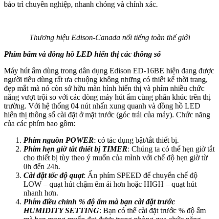
bảo trì chuyên nghiệp, nhanh chóng và chính xác.
Thương hiệu Edison-Canada nổi tiếng toàn thế giới
Phím bấm và đồng hồ LED hiển thị các thông số
Máy hút ẩm dùng trong dân dụng Edison ED-16BE hiện đang được
người tiêu dùng rất ưa chuộng không những có thiết kế thời trang,
đẹp mắt mà nó còn sở hữu màn hình hiển thị và phím nhiều chức
năng vượt trội so với các dòng máy hút ẩm cùng phân khúc trên thị
trường. Với hệ thống 04 nút nhấn xung quanh và đồng hồ LED
hiển thị thông số cài đặt ở mặt trước (góc trái của máy). Chức năng
của các phím bao gồm:
Phím nguồn POWER
: có tác dụng bật/tắt thiết bị.
Phím hẹn giờ tắt thiết bị TIMER
: Chúng ta có thể hẹn giờ tắt
cho thiết bị tùy theo ý muốn của mình với chế độ hẹn giờ từ
0h đến 24h.
Cài đặt tốc độ quạt
: Ấn phím SPEED để chuyển chế độ
LOW – quạt hút chậm êm ái hơn hoặc HIGH – quạt hút
nhanh hơn.
Phím điều chỉnh % độ ẩm mà bạn cài đặt trước
HUMIDITY SETTING
: Bạn có thể cài đặt trước % độ ẩm