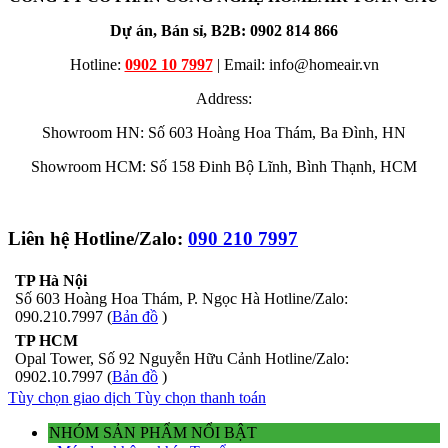
Dự án, Bán sỉ, B2B: 0902 814 866
Hotline:
0902 10 7997
| Email: info@homeair.vn
Address:
Showroom HN: Số 603 Hoàng Hoa Thám, Ba Đình, HN
Showroom HCM: Số 158 Đinh Bộ Lĩnh, Bình Thạnh, HCM
Liên hệ Hotline/Zalo:
090 210 7997
TP Hà Nội
Số 603 Hoàng Hoa Thám, P. Ngọc Hà Hotline/Zalo:
090.210.7997 (
Bản đồ
)
TP HCM
Opal Tower, Số 92 Nguyễn Hữu Cảnh Hotline/Zalo:
0902.10.7997 (
Bản đồ
)
Tùy chọn giao dịch
Tùy chọn thanh toán
NHÓM SẢN PHẨM NỔI BẬT