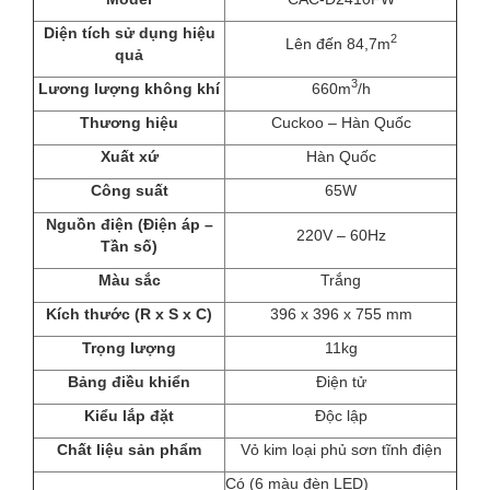
Diện tích sử dụng hiệu
2
Lên đến 84,7m
quả
3
Lương lượng không khí
660m
/h
Thương hiệu
Cuckoo – Hàn Quốc
Xuất xứ
Hàn Quốc
Công suất
65W
Nguồn điện (Điện áp –
220V – 60Hz
Tần số)
Màu sắc
Trắng
Kích thước (R x S x C)
396 x 396 x 755 mm
Trọng lượng
11kg
Bảng điều khiển
Điện tử
Kiểu lắp đặt
Độc lập
Chất liệu sản phẩm
Vỏ kim loại phủ sơn tĩnh điện
Có (6 màu đèn LED)