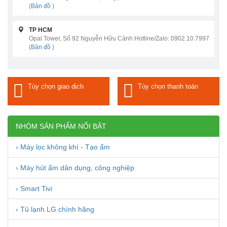
(
Bản đồ
)
TP HCM
Opal Tower, Số 92 Nguyễn Hữu Cảnh Hotline/Zalo: 0902.10.7997
(
Bản đồ
)
Tùy chọn giao dịch
Tùy chọn thanh toán
NHÓM SẢN PHẨM NỔI BẬT
› Máy lọc không khí - Tạo ẩm
› Máy hút ẩm dân dụng, công nghiệp
› Smart Tivi
› Tủ lạnh LG chính hãng