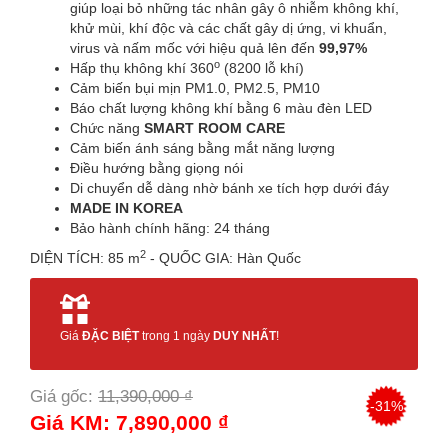
giúp loại bỏ những tác nhân gây ô nhiễm không khí,
khử mùi, khí độc và các chất gây dị ứng, vi khuẩn,
virus và nấm mốc với hiệu quả lên đến
99,97%
o
Hấp thụ không khí 360
(8200 lỗ khí)
Cảm biến bụi mịn PM1.0, PM2.5, PM10
Báo chất lượng không khí bằng 6 màu đèn LED
Chức năng
SMART ROOM CARE
Cảm biến ánh sáng bằng mắt năng lượng
Điều hướng bằng giọng nói
Di chuyển dễ dàng nhờ bánh xe tích hợp dưới đáy
MADE IN KOREA
Bảo hành chính hãng: 24 tháng
2
DIỆN TÍCH: 85 m
- QUỐC GIA: Hàn Quốc
Giá
ĐẶC BIỆT
trong 1 ngày
DUY NHẤT
!
Giá gốc:
11,390,000 ₫
-31%
Giá KM: 7,890,000 ₫