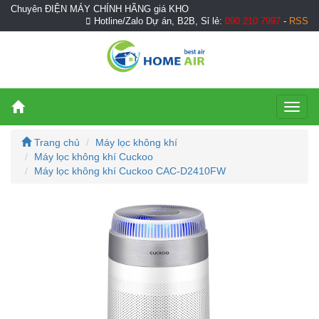
Chuyên ĐIỆN MÁY CHÍNH HÃNG giá KHO
Hotline/Zalo Dự án, B2B, Sỉ lẻ:
090 210 7997
-
RSS
Toggl
naviga
Trang chủ
Máy lọc không khí
Máy lọc không khí Cuckoo
Máy lọc không khí Cuckoo CAC-D2410FW