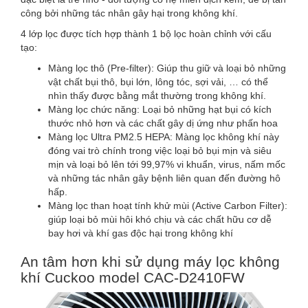
công bởi những tác nhân gây hại trong không khí.
4 lớp lọc được tích hợp thành 1 bộ lọc hoàn chỉnh với cấu
tạo:
Màng lọc thô (Pre-filter): Giúp thu giữ và loại bỏ những
vật chất bụi thô, bụi lớn, lông tóc, sợi vải, … có thể
nhìn thấy được bằng mắt thường trong không khí.
Màng lọc chức năng: Loại bỏ những hạt bụi có kích
thước nhỏ hơn và các chất gây dị ứng như phấn hoa
Màng lọc Ultra PM2.5 HEPA: Màng lọc không khí này
đóng vai trò chính trong việc loại bỏ bụi mịn và siêu
mịn và loại bỏ lên tới 99,97% vi khuẩn, virus, nấm mốc
và những tác nhân gây bệnh liên quan đến đường hô
hấp.
Màng lọc than hoạt tính khử mùi (Active Carbon Filter):
giúp loại bỏ mùi hôi khó chịu và các chất hữu cơ dễ
bay hơi và khí gas độc hại trong không khí
An tâm hơn khi sử dụng máy lọc không
khí Cuckoo model CAC-D2410FW