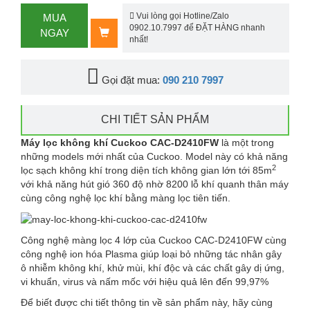
Vui lòng gọi Hotline/Zalo
MUA
0902.10.7997 để ĐẶT HÀNG nhanh
NGAY
nhất!
Gọi đặt mua:
090 210 7997
CHI TIẾT SẢN PHẨM
Máy lọc không khí Cuckoo CAC-D2410FW
là một trong
những models mới nhất của Cuckoo. Model này có khả năng
2
lọc sạch không khí trong diện tích không gian lớn tới 85m
với khả năng hút gió 360 độ nhờ 8200 lỗ khí quanh thân máy
cùng công nghệ lọc khí bằng màng lọc tiên tiến.
Công nghệ màng lọc 4 lớp của Cuckoo CAC-D2410FW cùng
công nghệ ion hóa Plasma giúp loại bỏ những tác nhân gây
ô nhiễm không khí, khử mùi, khí độc và các chất gây dị ứng,
vi khuẩn, virus và nấm mốc với hiệu quả lên đến 99,97%
Để biết được chi tiết thông tin về sản phẩm này, hãy cùng