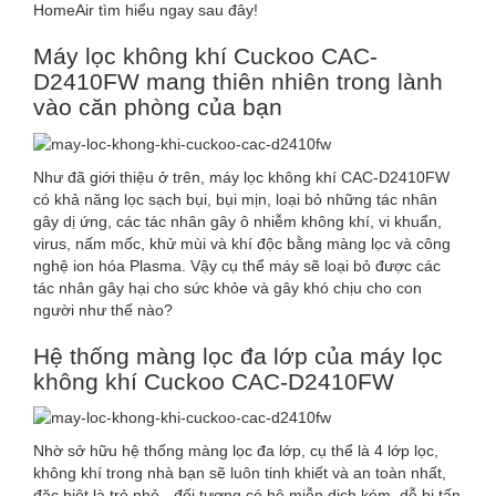
HomeAir tìm hiểu ngay sau đây!
Máy lọc không khí Cuckoo CAC-
D2410FW mang thiên nhiên trong lành
vào căn phòng của bạn
Như đã giới thiệu ở trên, máy lọc không khí CAC-D2410FW
có khả năng lọc sạch bụi, bụi mịn, loại bỏ những tác nhân
gây dị ứng, các tác nhân gây ô nhiễm không khí, vi khuẩn,
virus, nấm mốc, khử mùi và khí độc bằng màng lọc và công
nghệ ion hóa Plasma. Vậy cụ thể máy sẽ loại bỏ được các
tác nhân gây hại cho sức khỏe và gây khó chịu cho con
người như thế nào?
Hệ thống màng lọc đa lớp của máy lọc
không khí Cuckoo CAC-D2410FW
Nhờ sở hữu hệ thống màng lọc đa lớp, cụ thể là 4 lớp lọc,
không khí trong nhà bạn sẽ luôn tinh khiết và an toàn nhất,
đặc biệt là trẻ nhỏ - đối tượng có hệ miễn dịch kém, dễ bị tấn