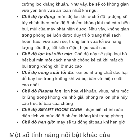
cường lọc kháng khuẩn. Như vậy, bé sẽ có không gian
vừa yên tĩnh vừa an toàn nhất khi ngủ.
Chế độ tự động
: mức độ lọc khí ở chế độ tự động sẽ
tùy chỉnh theo mức độ ô nhiễm không khí mà cảm biến
bụi, mùi của máy phát hiện được. Như vậy, không gian
trong phòng sẽ luôn được duy trì ở trạng thái sạch
hoàn hảo, vừa sạch sẽ, trong lành vừa tối ưu năng
lượng tiêu thụ, tiết kiệm điện, hiệu suất cao.
Chế độ lọc bụi siêu mịn
: Chế độ này sẽ giúp loại bỏ
hết bụi mịn một cách nhanh chóng kể cả khi mật độ
bụi trong không khí ở mức cao
Chế độ công suất tối đa
: loại bỏ những chất độc hại
dễ bay hơi trong không khí và bụi bẩn với hiệu suất
cao nhất
Chế độ Plasma ion
: ion hóa vi khuẩn, virus, nấm mốc
lơ lửng trong không khí nhờ giải phóng ra ion phá hủy
cấu trúc tế bào của chúng
Chế độ SMART ROOM CARE
: nhận biết chính xác
diện tích và mức độ ô nhiễm không khí trong phòng
Chế độ hẹn giờ
: máy sẽ tự động tắt sau khi hẹn giờ
Một số tính năng nổi bật khác của