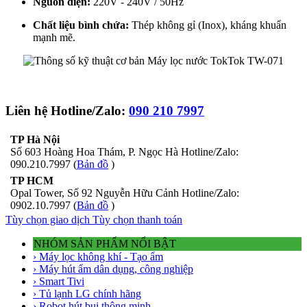
Nguồn điện:
220V - 240V / 50Hz
Chất liệu bình chứa:
Thép không gỉ (Inox), kháng khuẩn
mạnh mẽ.
Liên hệ Hotline/Zalo:
090 210 7997
TP Hà Nội
Số 603 Hoàng Hoa Thám, P. Ngọc Hà Hotline/Zalo:
090.210.7997 (
Bản đồ
)
TP HCM
Opal Tower, Số 92 Nguyễn Hữu Cảnh Hotline/Zalo:
0902.10.7997 (
Bản đồ
)
Tùy chọn giao dịch
Tùy chọn thanh toán
NHÓM SẢN PHẨM NỔI BẬT
› Máy lọc không khí - Tạo ẩm
› Máy hút ẩm dân dụng, công nghiệp
› Smart Tivi
› Tủ lạnh LG chính hãng
› Robot hút bụi thông minh