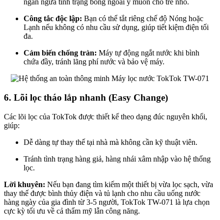
ngăn ngừa tình trạng bỏng ngoài ý muốn cho trẻ nhỏ.
Công tắc độc lập:
Bạn có thể tắt riêng chế độ Nóng hoặc
Lạnh nếu không có nhu cầu sử dụng, giúp tiết kiệm điện tối
đa.
Cảm biến chống tràn:
Máy tự động ngắt nước khi bình
chứa đầy, tránh lãng phí nước và bảo vệ máy.
6. Lõi lọc tháo lắp nhanh (Easy Change)
Các lõi lọc của TokTok được thiết kế theo dạng đúc nguyên khối,
giúp:
Dễ dàng tự thay thế tại nhà mà không cần kỹ thuật viên.
Tránh tình trạng hàng giả, hàng nhái xâm nhập vào hệ thống
lọc.
Lời khuyên:
Nếu bạn đang tìm kiếm một thiết bị vừa lọc sạch, vừa
thay thế được bình thủy điện và tủ lạnh cho nhu cầu uống nước
hàng ngày của gia đình từ 3-5 người, TokTok TW-071 là lựa chọn
cực kỳ tối ưu về cả thẩm mỹ lẫn công năng.