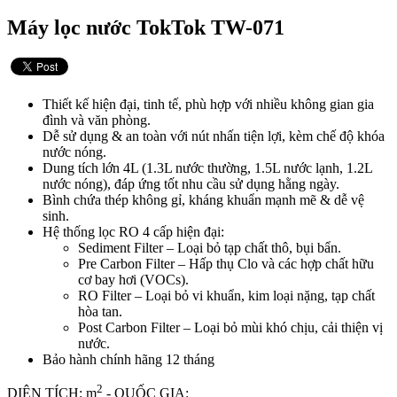
Máy lọc nước TokTok TW-071
Thiết kế hiện đại, tinh tế, phù hợp với nhiều không gian gia
đình và văn phòng.
Dễ sử dụng & an toàn với nút nhấn tiện lợi, kèm chế độ khóa
nước nóng.
Dung tích lớn 4L (1.3L nước thường, 1.5L nước lạnh, 1.2L
nước nóng), đáp ứng tốt nhu cầu sử dụng hằng ngày.
Bình chứa thép không gỉ, kháng khuẩn mạnh mẽ & dễ vệ
sinh.
Hệ thống lọc RO 4 cấp hiện đại:
Sediment Filter – Loại bỏ tạp chất thô, bụi bẩn.
Pre Carbon Filter – Hấp thụ Clo và các hợp chất hữu
cơ bay hơi (VOCs).
RO Filter – Loại bỏ vi khuẩn, kim loại nặng, tạp chất
hòa tan.
Post Carbon Filter – Loại bỏ mùi khó chịu, cải thiện vị
nước.
Bảo hành chính hãng 12 tháng
2
DIỆN TÍCH: m
- QUỐC GIA: