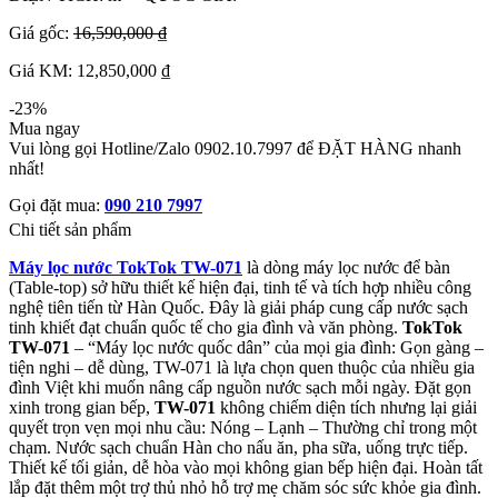
Giá gốc:
16,590,000 ₫
Giá KM: 12,850,000 ₫
-23%
Mua ngay
Vui lòng gọi Hotline/Zalo 0902.10.7997 để ĐẶT HÀNG nhanh
nhất!
Gọi đặt mua:
090 210 7997
Chi tiết sản phẩm
Máy lọc nước TokTok TW-071
là dòng máy lọc nước để bàn
(Table-top) sở hữu thiết kế hiện đại, tinh tế và tích hợp nhiều công
nghệ tiên tiến từ Hàn Quốc. Đây là giải pháp cung cấp nước sạch
tinh khiết đạt chuẩn quốc tế cho gia đình và văn phòng.
TokTok
TW-071
– “Máy lọc nước quốc dân” của mọi gia đình: Gọn gàng –
tiện nghi – dễ dùng, TW-071 là lựa chọn quen thuộc của nhiều gia
đình Việt khi muốn nâng cấp nguồn nước sạch mỗi ngày. Đặt gọn
xinh trong gian bếp,
TW-071
không chiếm diện tích nhưng lại giải
quyết trọn vẹn mọi nhu cầu: Nóng – Lạnh – Thường chỉ trong một
chạm. Nước sạch chuẩn Hàn cho nấu ăn, pha sữa, uống trực tiếp.
Thiết kế tối giản, dễ hòa vào mọi không gian bếp hiện đại. Hoàn tất
lắp đặt thêm một trợ thủ nhỏ hỗ trợ mẹ chăm sóc sức khỏe gia đình.