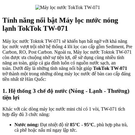
Tính năng nổi bật Máy lọc nước nóng
lạnh TokTok TW-071
Máy lọc nước Toktok TW-071 sẽ khiến bạn bất ngờ với khả năng
lọc nước vượt trội nhờ hệ thống 4 lõi lọc cao cấp gồm Sediment, Pre
Carbon, RO, Post Carbon. Ngoài ra, Máy lọc nước Toktok TW-071
còn được ưa chuộng nhờ sự tiện lợi, dễ sử dụng cùng nhiều tính
năng an toàn, giúp cả gia đình luôn có nguồn nước sạch, an
toàn. Dưới đây là những tính năng nổi bật giúp
TokTok TW-071
trở thành một trong những dòng máy lọc nước để bàn cao cấp đáng
tiền nhất từ Hàn Quốc:
1. Hệ thống 3 chế độ nước (Nóng - Lạnh - Thường)
tiện lợi
Khác với các dòng máy lọc nước mini chỉ có 1 vòi, TW-071 tích
hợp đầy đủ 3 chức năng:
Nước nóng:
Đạt nhiệt độ từ
85°C - 95°C
, phù hợp pha trà,
cà phê hoặc nấu mì ngay lập tức.