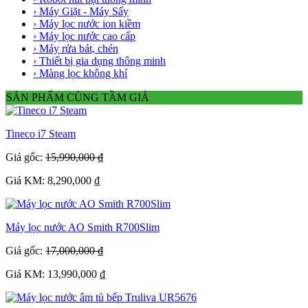
› Máy Giặt - Máy Sấy
› Máy lọc nước ion kiềm
› Máy lọc nước cao cấp
› Máy rửa bát, chén
› Thiết bị gia dụng thông minh
› Màng lọc không khí
SẢN PHẨM CÙNG TẦM GIÁ
Tineco i7 Steam
Giá gốc:
15,990,000 ₫
Giá KM: 8,290,000 ₫
Máy lọc nước AO Smith R700Slim
Giá gốc:
17,000,000 ₫
Giá KM: 13,990,000 ₫