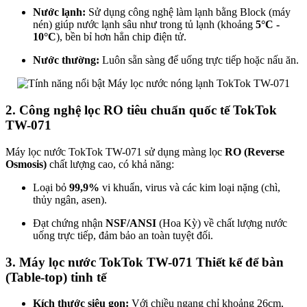
Nước lạnh:
Sử dụng công nghệ làm lạnh bằng Block (máy
nén) giúp nước lạnh sâu như trong tủ lạnh (khoảng
5°C -
10°C
), bền bỉ hơn hẳn chip điện tử.
Nước thường:
Luôn sẵn sàng để uống trực tiếp hoặc nấu ăn.
2. Công nghệ lọc RO tiêu chuẩn quốc tế TokTok
TW-071
Máy lọc nước TokTok TW-071 sử dụng màng lọc
RO (Reverse
Osmosis)
chất lượng cao, có khả năng:
Loại bỏ
99,9%
vi khuẩn, virus và các kim loại nặng (chì,
thủy ngân, asen).
Đạt chứng nhận
NSF/ANSI
(Hoa Kỳ) về chất lượng nước
uống trực tiếp, đảm bảo an toàn tuyệt đối.
3. Máy lọc nước TokTok TW-071 Thiết kế để bàn
(Table-top) tinh tế
Kích thước siêu gọn:
Với chiều ngang chỉ khoảng 26cm,