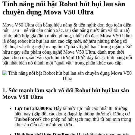
Tính năng nổi bật Robot hút bụi lau sàn
chuyên dụng Mova V50 Ultra
Mova V50 Ultra cân bằng hiệu năng & tiện nghi: dọn dẹp toàn diện
hút – lau – né vật cản chính xác, lau sàn bằng nước ấm và tối ưu lộ
trình, phù hợp gia đình nhiều phòng, nhiều đồ đạc. Mova V50 Ultra
là dòng robot hút bụi lau sàn cao cấp mới, sở hữu những thông số
kỹ thuật và công nghệ mang tính "phá vỡ giới hạn" trong ngành. Sở
hữu ngay siêu phẩm công nghệ Mova V50 Ultra, dành trọn thời
gian cho con, sàn vẫn sạch tinh tươm! Dưới đây là các tính năng nổi
bật nhất biến nó thành một "quái vật" trong phân khúc cao cấp:
1. Sức mạnh làm sạch vô đối Robot hút bụi lau sàn
Mova V50 Ultra
Lực hút 24.000Pa:
Đây là mức lực hút cao nhất thị trường
hiện nay (gấp đôi các dòng flagship thông thường). Động cơ
TurboForce7
cho phép nó hút sạch mọi thứ từ bụi mịn trong
khe sàn đến các mảnh vụn lớn.
Hệ thống chổi kép DuoBrush:
Hai chổi chính quay ngược