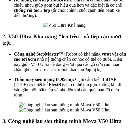
chiều nhau giúp gom bụi hiệu quả hơn và đặc biệt là cơ chế
chống rối tóc 3 lớp
(từ chổi chính, chổi cạnh đến bánh xe
điều hướng).
2. V50 Ultra Khả năng "leo trèo" và tiếp cận vượt
trội
Công nghệ StepMaster™:
Robot có khả năng
vượt vật cản
cao tới 6cm
nhờ hệ thống chân cơ học có thể co duỗi. Điều
này giúp V50 Ultra dễ dàng vượt qua các gờ cửa cao hoặc
chân ghế chữ U mà các robot khác thường bị kẹt.
Thân máy siêu mỏng (8,95cm):
Cụm cảm biến LiDAR
(DToF) có thiết kế
FlexiRise
– có thể thu gọn xuống khi đi
vào gầm nội thất thấp và nhô lên khi cần quét bản đồ diện
rộng.
3. Công nghệ lau sàn thông minh Mova V50 Ultra