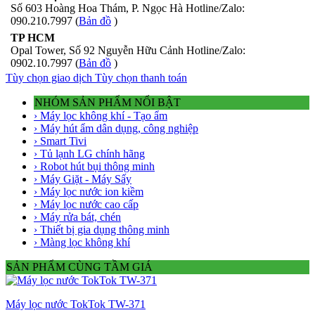
Số 603 Hoàng Hoa Thám, P. Ngọc Hà Hotline/Zalo:
090.210.7997 (
Bản đồ
)
TP HCM
Opal Tower, Số 92 Nguyễn Hữu Cảnh Hotline/Zalo:
0902.10.7997 (
Bản đồ
)
Tùy chọn giao dịch
Tùy chọn thanh toán
NHÓM SẢN PHẨM NỔI BẬT
› Máy lọc không khí - Tạo ẩm
› Máy hút ẩm dân dụng, công nghiệp
› Smart Tivi
› Tủ lạnh LG chính hãng
› Robot hút bụi thông minh
› Máy Giặt - Máy Sấy
› Máy lọc nước ion kiềm
› Máy lọc nước cao cấp
› Máy rửa bát, chén
› Thiết bị gia dụng thông minh
› Màng lọc không khí
SẢN PHẨM CÙNG TẦM GIÁ
Máy lọc nước TokTok TW-371