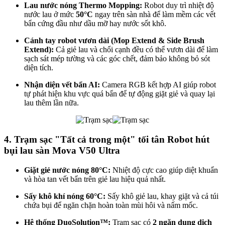
Lau nước nóng Thermo Mopping:
Robot duy trì nhiệt độ
nước lau ở mức
50°C
ngay trên sàn nhà để làm mềm các vết
bẩn cứng đầu như dầu mỡ hay nước sốt khô.
Cánh tay robot vươn dài (Mop Extend & Side Brush
Extend):
Cả giẻ lau và chổi cạnh đều có thể vươn dài để làm
sạch sát mép tường và các góc chết, đảm bảo không bỏ sót
diện tích.
Nhận diện vết bẩn AI:
Camera RGB kết hợp AI giúp robot
tự phát hiện khu vực quá bẩn để tự động giặt giẻ và quay lại
lau thêm lần nữa.
4. Trạm sạc "Tất cả trong một" tối tân Robot hút
bụi lau sàn Mova V50 Ultra
Giặt giẻ nước nóng 80°C:
Nhiệt độ cực cao giúp diệt khuẩn
và hòa tan vết bẩn trên giẻ lau hiệu quả nhất.
Sấy khô khí nóng 60°C:
Sấy khô giẻ lau, khay giặt và cả túi
chứa bụi để ngăn chặn hoàn toàn mùi hôi và nấm mốc.
Hệ thống DuoSolution™:
Trạm sạc có
2 ngăn dung dịch