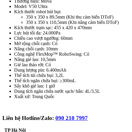
Thương hiệu: Mova
Model: V50 Ultra
Kích thước robot hút bụi:
350 x 350 x 89,5mm (Khi thu cảm biến DToF)
350 x 350 x 110,5mm (Khi nâng cảm biến DToF)
Kích thước trạm sạc: 455 x 420 x 470mm
Lực hút tối đa: 24.000Pa
Chiều cao vượt ngưỡng: 60mm
Mở rộng chổi cạnh: Có
Nâng chổi cạnh: 10mm
Công nghệ FlexMop™ RoboSwing: Có
Nâng giẻ lau: 10,5mm
Giẻ lau tháo rời: Có
Dung lượng pin: 6.400mAh
Thể tích túi chứa bụi: 3,2L
Thể tích ngăn chứa bụi: ≥300mL
Sấy khô giẻ lau: 1 giờ
Dung tích ngăn chứa nước sạch/ bẩn: 4L/3,5L
Xuất xứ: Trung Quốc
Liên hệ Hotline/Zalo:
090 210 7997
TP Hà Nội