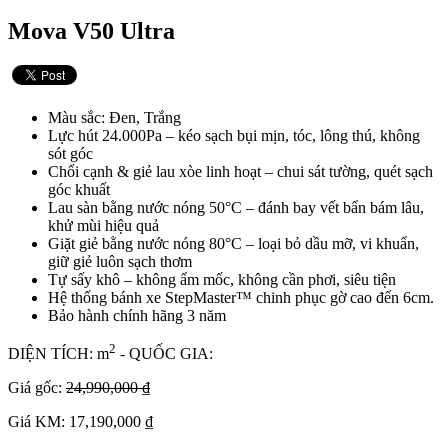
Mova V50 Ultra
Màu sắc: Đen, Trắng
Lực hút 24.000Pa – kéo sạch bụi mịn, tóc, lông thú, không
sót góc
Chổi cạnh & giẻ lau xòe linh hoạt – chui sát tường, quét sạch
góc khuất
Lau sàn bằng nước nóng 50°C – đánh bay vết bẩn bám lâu,
khử mùi hiệu quả
Giặt giẻ bằng nước nóng 80°C – loại bỏ dầu mỡ, vi khuẩn,
giữ giẻ luôn sạch thơm
Tự sấy khô – không ẩm mốc, không cần phơi, siêu tiện
Hệ thống bánh xe StepMaster™ chinh phục gờ cao đến 6cm.
Bảo hành chính hãng 3 năm
2
DIỆN TÍCH: m
- QUỐC GIA:
Giá gốc:
24,990,000 ₫
Giá KM: 17,190,000 ₫