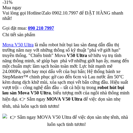
-31%
Mua ngay
Vui lòng gọi Hotline/Zalo 0902.10.7997 để ĐẶT HÀNG nhanh
nhất!
Gọi đặt mua:
090 210 7997
Chi tiết sản phẩm
Mova V50 Ultra
là mẫu robot hút bụi lau sàn đang dẫn đầu thị
trường năm nay với những thông số kỹ thuật "phá vỡ giới hạn"
truyền thống. "Chiến binh" Mova
V50 Ultra
sở hữu vụ trụ tính
năng thông minh, sẽ giúp bạn phá vỡ những giới hạn ấy, mang đến
một chuẩn mực làm sạch hoàn toàn mới: Lực hút mạnh mẽ
24.000Pa, quét bay mọi dấu vết của bụi bẩn; Hệ thống bánh xe
StepMaster™ chinh phục gờ cao đến 6cm và Lau nước ấm 50°C
kèm dung dịch khử mùi, xóa sạch mọi vết bẩn cứng đầu. Hiệu suất
vượt trội – công nghệ dẫn đầu – tất cả hội tụ trong
robot hút bụi
lau sàn Mova V50 Ultra
, biểu tượng mới của ngôi nhà thông minh
hiện đại. 👉 Sắm ngay
MOVA V50 Ultra
để việc dọn sàn nhẹ
tênh, nhà luôn sạch tinh tươm!