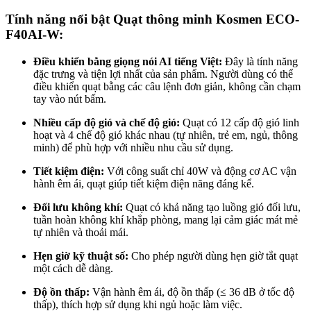
Tính năng nổi bật Quạt thông minh Kosmen ECO-
F40AI-W:
Điều khiển bằng giọng nói AI tiếng Việt:
Đây là tính năng
đặc trưng và tiện lợi nhất của sản phẩm. Người dùng có thể
điều khiển quạt bằng các câu lệnh đơn giản, không cần chạm
tay vào nút bấm.
Nhiều cấp độ gió và chế độ gió:
Quạt có 12 cấp độ gió linh
hoạt và 4 chế độ gió khác nhau (tự nhiên, trẻ em, ngủ, thông
minh) để phù hợp với nhiều nhu cầu sử dụng.
Tiết kiệm điện:
Với công suất chỉ 40W và động cơ AC vận
hành êm ái, quạt giúp tiết kiệm điện năng đáng kể.
Đối lưu không khí:
Quạt có khả năng tạo luồng gió đối lưu,
tuần hoàn không khí khắp phòng, mang lại cảm giác mát mẻ
tự nhiên và thoải mái.
Hẹn giờ kỹ thuật số:
Cho phép người dùng hẹn giờ tắt quạt
một cách dễ dàng.
Độ ồn thấp:
Vận hành êm ái, độ ồn thấp (≤ 36 dB ở tốc độ
thấp), thích hợp sử dụng khi ngủ hoặc làm việc.