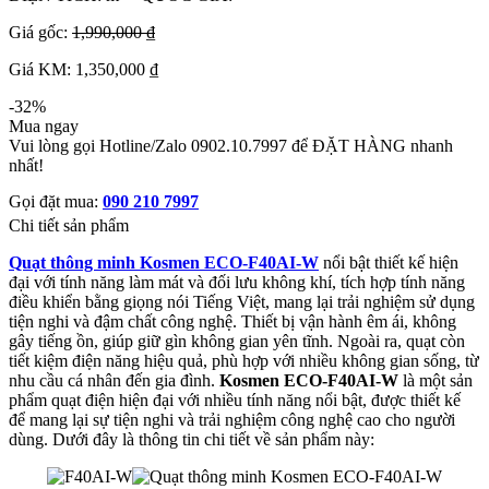
Giá gốc:
1,990,000 ₫
Giá KM: 1,350,000 ₫
-32%
Mua ngay
Vui lòng gọi Hotline/Zalo 0902.10.7997 để ĐẶT HÀNG nhanh
nhất!
Gọi đặt mua:
090 210 7997
Chi tiết sản phẩm
Quạt thông minh Kosmen ECO-F40AI-W
nổi bật thiết kế hiện
đại với tính năng làm mát và đối lưu không khí, tích hợp tính năng
điều khiển bằng giọng nói Tiếng Việt, mang lại trải nghiệm sử dụng
tiện nghi và đậm chất công nghệ. Thiết bị vận hành êm ái, không
gây tiếng ồn, giúp giữ gìn không gian yên tĩnh. Ngoài ra, quạt còn
tiết kiệm điện năng hiệu quả, phù hợp với nhiều không gian sống, từ
nhu cầu cá nhân đến gia đình.
Kosmen ECO-F40AI-W
là một sản
phẩm quạt điện hiện đại với nhiều tính năng nổi bật, được thiết kế
để mang lại sự tiện nghi và trải nghiệm công nghệ cao cho người
dùng. Dưới đây là thông tin chi tiết về sản phẩm này: