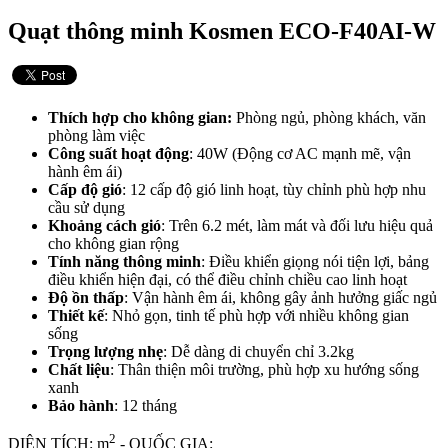
Quạt thông minh Kosmen ECO-F40AI-W
Thích hợp cho không gian
:
Phòng ngủ, phòng khách, văn
phòng làm việc
Công suất hoạt động
: 40W (Động cơ AC mạnh mẽ, vận
hành êm ái)
Cấp độ gió
: 12 cấp độ gió linh hoạt, tùy chỉnh phù hợp nhu
cầu sử dụng
Khoảng cách gió
: Trên 6.2 mét, làm mát và đối lưu hiệu quả
cho không gian rộng
Tính năng thông minh
: Điều khiển giọng nói tiện lợi, bảng
điều khiển hiện đại, có thể điều chỉnh chiều cao linh hoạt
Độ ồn thấp
: Vận hành êm ái, không gây ảnh hưởng giấc ngủ
Thiết kế
: Nhỏ gọn, tinh tế phù hợp với nhiều không gian
sống
Trọng lượng nhẹ
: Dễ dàng di chuyển chỉ 3.2kg
Chất liệu
: Thân thiện môi trường, phù hợp xu hướng sống
xanh
Bảo hành
: 12 tháng
2
DIỆN TÍCH: m
- QUỐC GIA: