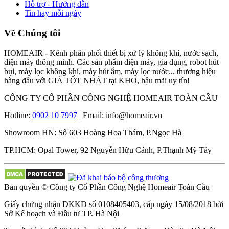
Hỗ trợ - Hướng dẫn
Tin hay mỗi ngày
Về Chúng tôi
HOMEAIR - Kênh phân phối thiết bị xử lý không khí, nước sạch,
điện máy thông minh. Các sản phẩm điện máy, gia dụng, robot hút
bụi, máy lọc không khí, máy hút ẩm, máy lọc nước... thương hiệu
hàng đầu với GIÁ TỐT NHÁT tại KHO, hậu mãi uy tín!
CÔNG TY CỔ PHẦN CÔNG NGHỆ HOMEAIR TOÀN CẦU
Hotline:
0902 10 7997
| Email: info@homeair.vn
Showroom HN: Số 603 Hoàng Hoa Thám, P.Ngọc Hà
TP.HCM: Opal Tower, 92 Nguyễn Hữu Cảnh, P.Thạnh Mỹ Tây
Bản quyền © Công ty Cổ Phần Công Nghệ Homeair Toàn Cầu
Giấy chứng nhận ĐKKD số 0108405403, cấp ngày 15/08/2018 bởi
Sở Kế hoạch và Đầu tư TP. Hà Nội