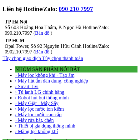
Liên hệ Hotline/Zalo:
090 210 7997
TP Hà Nội
Số 603 Hoàng Hoa Thám, P. Ngọc Hà Hotline/Zalo:
090.210.7997 (
Bản đồ
)
TP HCM
Opal Tower, Số 92 Nguyễn Hữu Cảnh Hotline/Zalo:
0902.10.7997 (
Bản đồ
)
Tùy chọn giao dịch
Tùy chọn thanh toán
NHÓM SẢN PHẨM NỔI BẬT
› Máy lọc không khí - Tạo ẩm
› Máy hút ẩm dân dụng, công nghiệp
› Smart Tivi
› Tủ lạnh LG chính hãng
› Robot hút bụi thông minh
› Máy Giặt - Máy Sấy
› Máy lọc nước ion kiềm
› Máy lọc nước cao cấp
› Máy rửa bát, chén
› Thiết bị gia dụng thông minh
› Màng lọc không khí