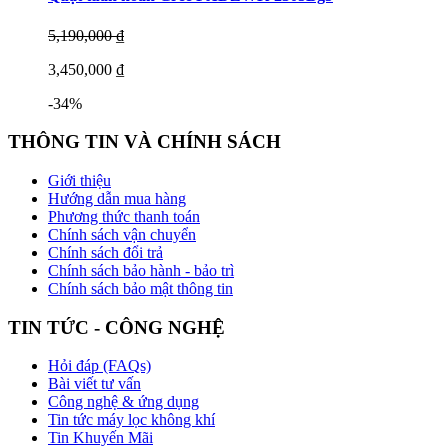
5,190,000 ₫
3,450,000 ₫
-34%
THÔNG TIN VÀ CHÍNH SÁCH
Giới thiệu
Hướng dẫn mua hàng
Phương thức thanh toán
Chính sách vận chuyển
Chính sách đổi trả
Chính sách bảo hành - bảo trì
Chính sách bảo mật thông tin
TIN TỨC - CÔNG NGHỆ
Hỏi đáp (FAQs)
Bài viết tư vấn
Công nghệ & ứng dụng
Tin tức máy lọc không khí
Tin Khuyến Mãi