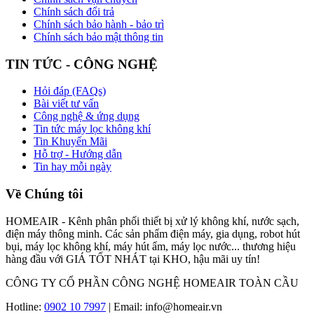
Chính sách đổi trả
Chính sách bảo hành - bảo trì
Chính sách bảo mật thông tin
TIN TỨC - CÔNG NGHỆ
Hỏi đáp (FAQs)
Bài viết tư vấn
Công nghệ & ứng dụng
Tin tức máy lọc không khí
Tin Khuyến Mãi
Hỗ trợ - Hướng dẫn
Tin hay mỗi ngày
Về Chúng tôi
HOMEAIR - Kênh phân phối thiết bị xử lý không khí, nước sạch,
điện máy thông minh. Các sản phẩm điện máy, gia dụng, robot hút
bụi, máy lọc không khí, máy hút ẩm, máy lọc nước... thương hiệu
hàng đầu với GIÁ TỐT NHÁT tại KHO, hậu mãi uy tín!
CÔNG TY CỔ PHẦN CÔNG NGHỆ HOMEAIR TOÀN CẦU
Hotline:
0902 10 7997
| Email: info@homeair.vn