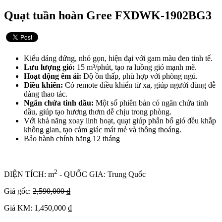
Quạt tuần hoàn Gree FXDWK-1902BG3
Kiểu dáng đứng, nhỏ gọn, hiện đại với gam màu đen tinh tế.
Lưu lượng gió:
15 m³/phút, tạo ra luồng gió mạnh mẽ.
Hoạt động êm ái:
Độ ồn thấp, phù hợp với phòng ngủ.
Điều khiển:
Có remote điều khiển từ xa, giúp người dùng dễ
dàng thao tác.
Ngăn chứa tinh dầu:
Một số phiên bản có ngăn chứa tinh
dầu, giúp tạo hương thơm dễ chịu trong phòng.
Với khả năng xoay linh hoạt, quạt giúp phân bổ gió đều khắp
không gian, tạo cảm giác mát mẻ và thông thoáng.
Bảo hành chính hãng 12 tháng
2
DIỆN TÍCH: m
- QUỐC GIA: Trung Quốc
Giá gốc:
2,590,000 ₫
Giá KM: 1,450,000 ₫