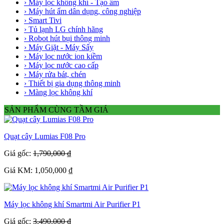
› Máy lọc không khí - Tạo ẩm
› Máy hút ẩm dân dụng, công nghiệp
› Smart Tivi
› Tủ lạnh LG chính hãng
› Robot hút bụi thông minh
› Máy Giặt - Máy Sấy
› Máy lọc nước ion kiềm
› Máy lọc nước cao cấp
› Máy rửa bát, chén
› Thiết bị gia dụng thông minh
› Màng lọc không khí
SẢN PHẨM CÙNG TẦM GIÁ
Quạt cây Lumias F08 Pro
Giá gốc:
1,790,000 ₫
Giá KM: 1,050,000 ₫
Máy lọc không khí Smartmi Air Purifier P1
Giá gốc:
3,490,000 ₫