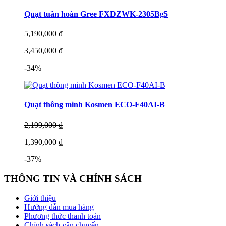
Quạt tuần hoàn Gree FXDZWK-2305Bg5
5,190,000 ₫
3,450,000 ₫
-34%
Quạt thông minh Kosmen ECO-F40AI-B
2,199,000 ₫
1,390,000 ₫
-37%
THÔNG TIN VÀ CHÍNH SÁCH
Giới thiệu
Hướng dẫn mua hàng
Phương thức thanh toán
Chính sách vận chuyển