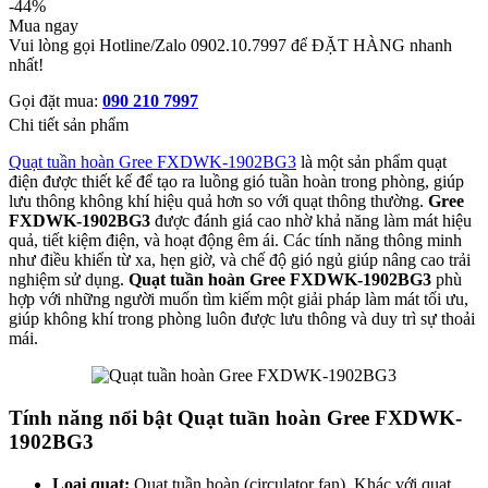
-44%
Mua ngay
Vui lòng gọi Hotline/Zalo 0902.10.7997 để ĐẶT HÀNG nhanh
nhất!
Gọi đặt mua:
090 210 7997
Chi tiết sản phẩm
Quạt tuần hoàn Gree FXDWK-1902BG3
là một sản phẩm quạt
điện được thiết kế để tạo ra luồng gió tuần hoàn trong phòng, giúp
lưu thông không khí hiệu quả hơn so với quạt thông thường.
Gree
FXDWK-1902BG3
được đánh giá cao nhờ khả năng làm mát hiệu
quả, tiết kiệm điện, và hoạt động êm ái. Các tính năng thông minh
như điều khiển từ xa, hẹn giờ, và chế độ gió ngủ giúp nâng cao trải
nghiệm sử dụng.
Quạt tuần hoàn Gree FXDWK-1902BG3
phù
hợp với những người muốn tìm kiếm một giải pháp làm mát tối ưu,
giúp không khí trong phòng luôn được lưu thông và duy trì sự thoải
mái.
Tính năng nổi bật Quạt tuần hoàn Gree FXDWK-
1902BG3
Loại quạt:
Quạt tuần hoàn (circulator fan). Khác với quạt