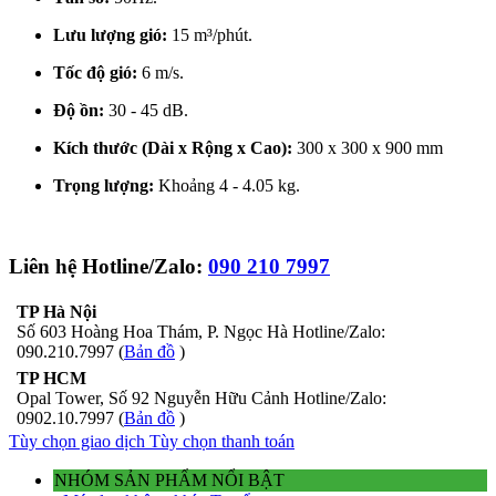
Lưu lượng gió:
15 m³/phút.
Tốc độ gió:
6 m/s.
Độ ồn:
30 - 45 dB.
Kích thước (Dài x Rộng x Cao):
300 x 300 x 900 mm
Trọng lượng:
Khoảng 4 - 4.05 kg.
Liên hệ Hotline/Zalo:
090 210 7997
TP Hà Nội
Số 603 Hoàng Hoa Thám, P. Ngọc Hà Hotline/Zalo:
090.210.7997 (
Bản đồ
)
TP HCM
Opal Tower, Số 92 Nguyễn Hữu Cảnh Hotline/Zalo:
0902.10.7997 (
Bản đồ
)
Tùy chọn giao dịch
Tùy chọn thanh toán
NHÓM SẢN PHẨM NỔI BẬT