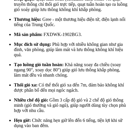
truyền thống chỉ thổi gió trực tiếp, quạt tuần hoàn tạo ra luồng
gió xoáy giúp lưu thông không khí khắp phòng.
Thương hiệu:
Gree - một thương hiệu điện tử, điện lạnh nổi
tiếng của Trung Quốc.
Mã sản phẩm:
FXDWK-1902BG3.
Mục đích sử dụng:
Phù hợp với nhiều không gian như gia
đình, văn phòng, giúp làm mát và lưu thông không khí hiệu
quả.
Tạo luồng gió tuần hoàn:
Khả năng xoay đa chiều (xoay
ngang 90°, xoay dọc 80°) giúp gió lưu thông khắp phòng,
làm mát đều và nhanh chóng.
Thổi gió xa:
Có thể thổi gió xa đến 7m, đảm bảo không khí
được phân bổ đến mọi ngóc ngách.
Nhiều chế độ gió:
Gồm 3 cấp độ gió và 2 chế độ gió thông
minh (gió thường và gió ngủ), giúp người dùng tùy chọn phù
hợp với nhu cầu.
Hẹn giờ:
Chức năng hẹn giờ lên đến 6 tiếng, tiện lợi khi sử
dụng vào ban đêm.