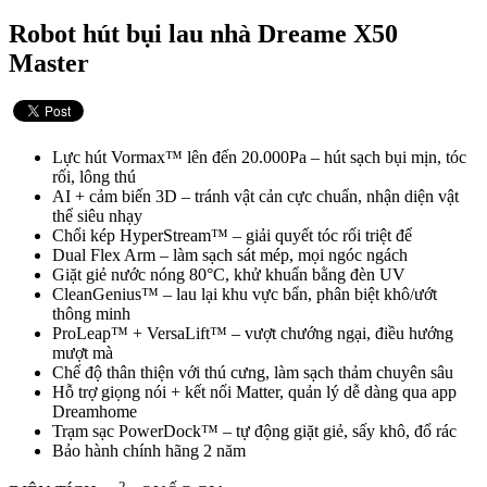
Robot hút bụi lau nhà Dreame X50
Master
Lực hút Vormax™ lên đến 20.000Pa – hút sạch bụi mịn, tóc
rối, lông thú
AI + cảm biến 3D – tránh vật cản cực chuẩn, nhận diện vật
thể siêu nhạy
Chổi kép HyperStream™ – giải quyết tóc rối triệt để
Dual Flex Arm – làm sạch sát mép, mọi ngóc ngách
Giặt giẻ nước nóng 80°C, khử khuẩn bằng đèn UV
CleanGenius™ – lau lại khu vực bẩn, phân biệt khô/ướt
thông minh
ProLeap™ + VersaLift™ – vượt chướng ngại, điều hướng
mượt mà
Chế độ thân thiện với thú cưng, làm sạch thảm chuyên sâu
Hỗ trợ giọng nói + kết nối Matter, quản lý dễ dàng qua app
Dreamhome
Trạm sạc PowerDock™ – tự động giặt giẻ, sấy khô, đổ rác
Bảo hành chính hãng 2 năm
2