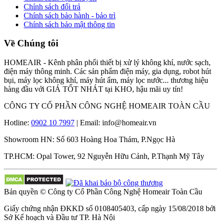
Chính sách đổi trả
Chính sách bảo hành - bảo trì
Chính sách bảo mật thông tin
Về Chúng tôi
HOMEAIR - Kênh phân phối thiết bị xử lý không khí, nước sạch,
điện máy thông minh. Các sản phẩm điện máy, gia dụng, robot hút
bụi, máy lọc không khí, máy hút ẩm, máy lọc nước... thương hiệu
hàng đầu với GIÁ TỐT NHÁT tại KHO, hậu mãi uy tín!
CÔNG TY CỔ PHẦN CÔNG NGHỆ HOMEAIR TOÀN CẦU
Hotline:
0902 10 7997
| Email: info@homeair.vn
Showroom HN: Số 603 Hoàng Hoa Thám, P.Ngọc Hà
TP.HCM: Opal Tower, 92 Nguyễn Hữu Cảnh, P.Thạnh Mỹ Tây
Bản quyền © Công ty Cổ Phần Công Nghệ Homeair Toàn Cầu
Giấy chứng nhận ĐKKD số 0108405403, cấp ngày 15/08/2018 bởi
Sở Kế hoạch và Đầu tư TP. Hà Nội