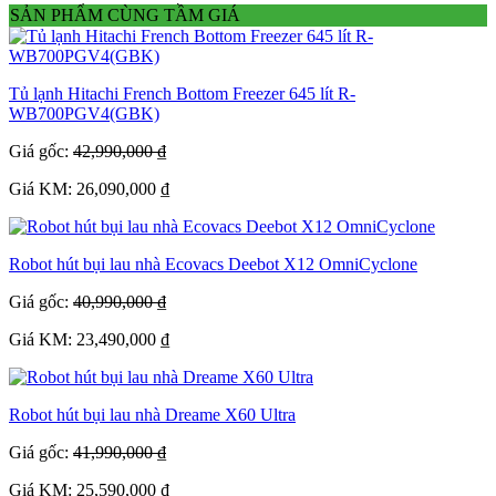
SẢN PHẨM CÙNG TẦM GIÁ
Tủ lạnh Hitachi French Bottom Freezer 645 lít R-
WB700PGV4(GBK)
Giá gốc:
42,990,000 ₫
Giá KM: 26,090,000 ₫
Robot hút bụi lau nhà Ecovacs Deebot X12 OmniCyclone
Giá gốc:
40,990,000 ₫
Giá KM: 23,490,000 ₫
Robot hút bụi lau nhà Dreame X60 Ultra
Giá gốc:
41,990,000 ₫
Giá KM: 25,590,000 ₫