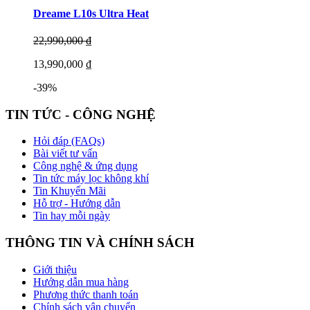
Dreame L10s Ultra Heat
22,990,000 ₫
13,990,000 ₫
-39%
TIN TỨC - CÔNG NGHỆ
Hỏi đáp (FAQs)
Bài viết tư vấn
Công nghệ & ứng dụng
Tin tức máy lọc không khí
Tin Khuyến Mãi
Hỗ trợ - Hướng dẫn
Tin hay mỗi ngày
THÔNG TIN VÀ CHÍNH SÁCH
Giới thiệu
Hướng dẫn mua hàng
Phương thức thanh toán
Chính sách vận chuyển