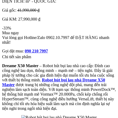
DIỆN TÍCH: m
- QUỐC GIA:
Giá gốc:
41,990,000 ₫
Giá KM: 27,990,000 ₫
-33%
Mua ngay
Vui lòng gọi Hotline/Zalo 0902.10.7997 để ĐẶT HÀNG nhanh
nhất!
Gọi đặt mua:
090 210 7997
Chi tiết sản phẩm
Dreame X50 Master
– Robot hút bụi lau nhà cao cấp: Đỉnh cao
công nghệ lau dọn, thông minh – mạnh mẽ – tiện nghi. Đây là giải
pháp lý tưởng cho các gia đình hiện đại muốn tối ưu hóa cuộc sống
với thiết bị thông minh.
Robot hút bụi lau nhà Dreame X50
Master
được trang bị những công nghệ đột phá, mang đến trải
nghiệm làm sạch toàn diện. Với trạm sạc thông minh PowerDock™,
hệ thống hút mạnh mẽ Vormax™ 20.000Pa, chổi kép chống rối
HyperStream™, cùng công nghệ điều hướng VersaLift, thiết bị này
không chỉ tối ưu hóa hiệu suất làm sạch mà còn định nghĩa lại sự
tiện nghi trong ngôi nhà hiện đại.