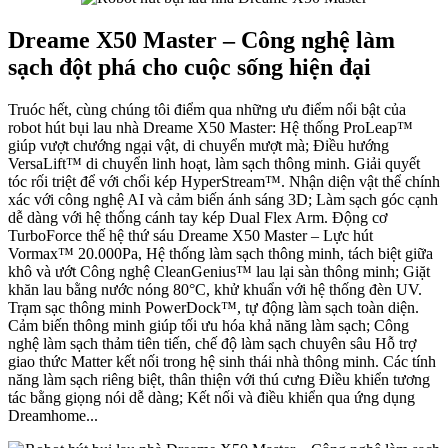
Dreame X50 Master – Công nghệ làm
sạch đột phá cho cuộc sống hiện đại
Truóc hết, cùng chúng tôi điểm qua những ưu điểm nổi bật của
robot hút bụi lau nhà Dreame X50 Master: Hệ thống ProLeap™
giúp vượt chướng ngại vật, di chuyển mượt mà; Điều hướng
VersaLift™ di chuyển linh hoạt, làm sạch thông minh. Giải quyết
tóc rối triệt để với chổi kép HyperStream™. Nhận diện vật thể chính
xác với công nghệ AI và cảm biến ánh sáng 3D; Làm sạch góc cạnh
dễ dàng với hệ thống cánh tay kép Dual Flex Arm. Động cơ
TurboForce thế hệ thứ sáu Dreame X50 Master – Lực hút
Vormax™ 20.000Pa, Hệ thống làm sạch thông minh, tách biệt giữa
khô và ướt Công nghệ CleanGenius™ lau lại sàn thông minh; Giặt
khăn lau bằng nước nóng 80°C, khử khuẩn với hệ thống đèn UV.
Trạm sạc thông minh PowerDock™, tự động làm sạch toàn diện.
Cảm biến thông minh giúp tối ưu hóa khả năng làm sạch; Công
nghệ làm sạch thảm tiên tiến, chế độ làm sạch chuyên sâu Hỗ trợ
giao thức Matter kết nối trong hệ sinh thái nhà thông minh. Các tính
năng làm sạch riêng biệt, thân thiện với thú cưng Điều khiển tương
tác bằng giọng nói dễ dàng; Kết nối và điều khiển qua ứng dụng
Dreamhome...