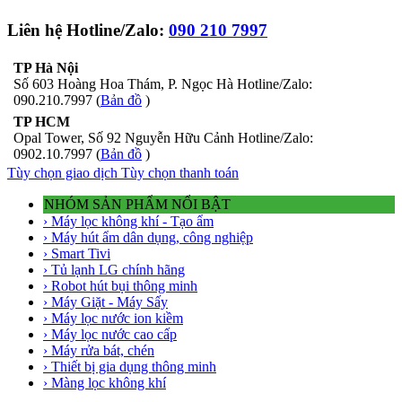
Liên hệ Hotline/Zalo:
090 210 7997
TP Hà Nội
Số 603 Hoàng Hoa Thám, P. Ngọc Hà Hotline/Zalo:
090.210.7997 (
Bản đồ
)
TP HCM
Opal Tower, Số 92 Nguyễn Hữu Cảnh Hotline/Zalo:
0902.10.7997 (
Bản đồ
)
Tùy chọn giao dịch
Tùy chọn thanh toán
NHÓM SẢN PHẨM NỔI BẬT
› Máy lọc không khí - Tạo ẩm
› Máy hút ẩm dân dụng, công nghiệp
› Smart Tivi
› Tủ lạnh LG chính hãng
› Robot hút bụi thông minh
› Máy Giặt - Máy Sấy
› Máy lọc nước ion kiềm
› Máy lọc nước cao cấp
› Máy rửa bát, chén
› Thiết bị gia dụng thông minh
› Màng lọc không khí