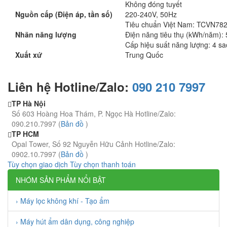
Không đóng tuyết
Nguồn cấp (Điện áp, tần số)
220-240V, 50Hz
Tiêu chuẩn Việt Nam: TCVN78
Nhãn năng lượng
Điện năng tiêu thụ (kWh/năm):
Cấp hiệu suất năng lượng: 4 sa
Xuất xứ
Trung Quốc
Liên hệ Hotline/Zalo:
090 210 7997
TP Hà Nội
Số 603 Hoàng Hoa Thám, P. Ngọc Hà Hotline/Zalo:
090.210.7997 (
Bản đồ
)
TP HCM
Opal Tower, Số 92 Nguyễn Hữu Cảnh Hotline/Zalo:
0902.10.7997 (
Bản đồ
)
Tùy chọn giao dịch
Tùy chọn thanh toán
NHÓM SẢN PHẨM NỔI BẬT
› Máy lọc không khí - Tạo ẩm
› Máy hút ẩm dân dụng, công nghiệp