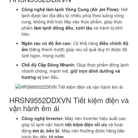
Công nghệ làm lạnh Vòng Cung (Air Jet Flow):
Hơi
lạnh được lan tỏa đều từ nhiều phía theo luồng vòng
cung, không thổi trực tiếp vào thực phẩm, giúp thực
phẩm
làm lạnh đồng đều, tươi lâu
và tránh bị khô
héo.
Ngăn rau củ độ ẩm cao:
Có khả năng
điều chỉnh độ
ẩm
(bằng thanh trượt) giúp rau củ quả duy trì được độ
tươi ngon, mọng nước.
Chế độ Cấp Đông Nhanh:
Giúp thực phẩm đông lạnh
nhanh chóng, mạnh mẽ,
giữ trọn dinh dưỡng và
hương vị
ban đầu.
HRSN9552DDXVN Tiết kiệm điện và
vận hành êm ái
Công nghệ Inverter:
Máy nén Inverter hiệu suất cao
giúp tủ lạnh vận hành
tiết kiệm điện tối ưu
và hoạt
động
êm ái, bền bỉ
. Máy nén thường được hãng bảo
hành lên đến
10 năm
.