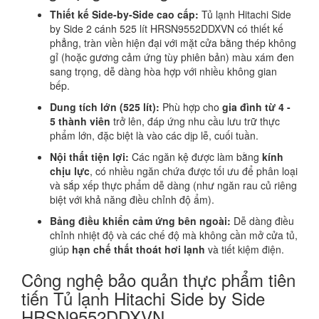
Thiết kế Side-by-Side cao cấp:
Tủ lạnh Hitachi Side
by Side 2 cánh 525 lít HRSN9552DDXVN có thiết kế
phẳng, tràn viền hiện đại với mặt cửa bằng thép không
gỉ (hoặc gương cảm ứng tùy phiên bản) màu xám đen
sang trọng, dễ dàng hòa hợp với nhiều không gian
bếp.
Dung tích lớn (525 lít):
Phù hợp cho
gia đình từ 4 -
5 thành viên
trở lên, đáp ứng nhu cầu lưu trữ thực
phẩm lớn, đặc biệt là vào các dịp lễ, cuối tuần.
Nội thất tiện lợi:
Các ngăn kệ được làm bằng
kính
chịu lực
, có nhiều ngăn chứa được tối ưu để phân loại
và sắp xếp thực phẩm dễ dàng (như ngăn rau củ riêng
biệt với khả năng điều chỉnh độ ẩm).
Bảng điều khiển cảm ứng bên ngoài:
Dễ dàng điều
chỉnh nhiệt độ và các chế độ mà không cần mở cửa tủ,
giúp
hạn chế thất thoát hơi lạnh
và tiết kiệm điện.
Công nghệ bảo quản thực phẩm tiên
tiến Tủ lạnh Hitachi Side by Side
HRSN9552DDXVN