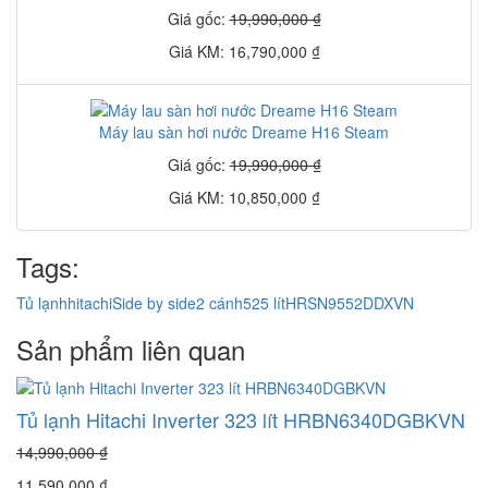
Giá gốc:
19,990,000 ₫
Giá KM: 16,790,000 ₫
Máy lau sàn hơi nước Dreame H16 Steam
Giá gốc:
19,990,000 ₫
Giá KM: 10,850,000 ₫
Tags:
Tủ lạnh
hitachi
Side by side
2 cánh
525 lít
HRSN9552DDXVN
Sản phẩm liên quan
Tủ lạnh Hitachi Inverter 323 lít HRBN6340DGBKVN
14,990,000 ₫
11,590,000 ₫