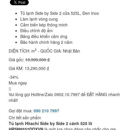
Tủ lạnh Side by Side 2 cửa 525L, Đen Inox
Làm lạnh vòng cung
Cảm biến kép thông minh
Điều chỉnh độ ẩm
Bảng điều khiển cảm ứng
Bảo hành chính hãng 2 năm
2
DIỆN TÍCH: m
- QUỐC GIA: Nhật Bản
Giá gốc:
19,990,000 ₫
Giá KM: 13,290,000 ₫
-34%
Mua ngay
Vui lòng gọi Hotline/Zalo 0902.10.7997 để ĐẶT HÀNG nhanh
nhất!
Gọi đặt mua:
090 210 7997
Chi tiết sản phẩm
Tủ lạnh Hitachi Side by Side 2 cánh 525 lít
HRSN9552DDXVN
là một lựa chọn đáng cân nhắc cho gia