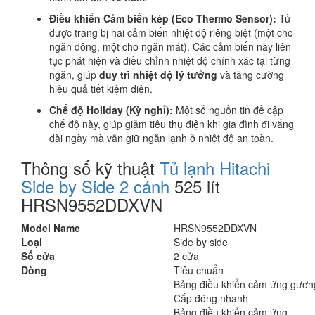
Điều khiển Cảm biến kép (Eco Thermo Sensor):
Tủ
được trang bị hai cảm biến nhiệt độ riêng biệt (một cho
ngăn đông, một cho ngăn mát). Các cảm biến này liên
tục phát hiện và điều chỉnh nhiệt độ chính xác tại từng
ngăn, giúp
duy trì nhiệt độ lý tưởng
và tăng cường
hiệu quả tiết kiệm điện.
Chế độ Holiday (Kỳ nghỉ):
Một số nguồn tin đề cập
chế độ này, giúp giảm tiêu thụ điện khi gia đình đi vắng
dài ngày mà vẫn giữ ngăn lạnh ở nhiệt độ an toàn.
Thông số kỹ thuật
Tủ lạnh Hitachi
Side by Side 2 cánh
525 lít
HRSN9552DDXVN
Model Name
HRSN9552DDXVN
Loại
Side by side
Số cửa
2 cửa
Dòng
Tiêu chuẩn
Bảng điều khiển cảm ứng gươn
Cấp đông nhanh
Bảng điều khiển cảm ứng