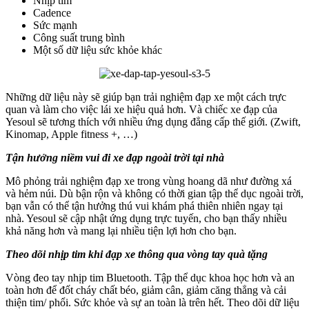
Nhịp tim
Cadence
Sức mạnh
Công suất trung bình
Một số dữ liệu sức khỏe khác
Những dữ liệu này sẽ giúp bạn trải nghiệm đạp xe một cách trực
quan và làm cho việc lái xe hiệu quả hơn. Và chiếc xe đạp của
Yesoul sẽ tương thích với nhiều ứng dụng đẳng cấp thế giới. (Zwift,
Kinomap, Apple fitness +, …)
Tận hưởng niềm vui đi xe đạp ngoài trời tại nhà
Mô phỏng trải nghiệm đạp xe trong vùng hoang dã như đường xá
và hẻm núi. Dù bận rộn và không có thời gian tập thể dục ngoài trời,
bạn vẫn có thể tận hưởng thú vui khám phá thiên nhiên ngay tại
nhà. Yesoul sẽ cập nhật ứng dụng trực tuyến, cho bạn thấy nhiều
khả năng hơn và mang lại nhiều tiện lợi hơn cho bạn.
Theo dõi nhịp tim khi đạp xe thông qua vòng tay quà tặng
Vòng đeo tay nhịp tim Bluetooth. Tập thể dục khoa học hơn và an
toàn hơn để đốt cháy chất béo, giảm cân, giảm căng thẳng và cải
thiện tim/ phổi. Sức khỏe và sự an toàn là trên hết. Theo dõi dữ liệu