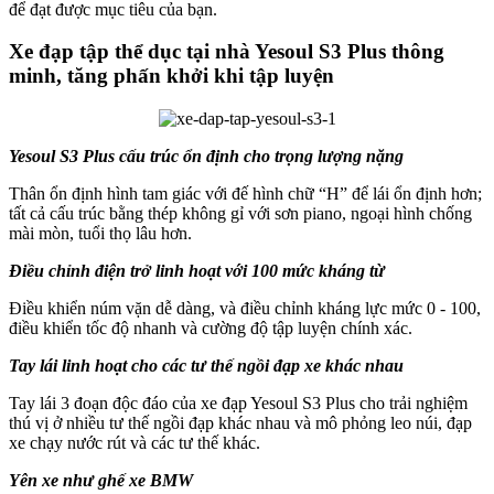
để đạt được mục tiêu của bạn.
Xe đạp tập thể dục tại nhà Yesoul S3 Plus thông
minh, tăng phấn khởi khi tập luyện
Yesoul S3 Plus cấu trúc ổn định cho trọng lượng nặng
Thân ổn định hình tam giác với đế hình chữ “H” để lái ổn định hơn;
tất cả cấu trúc bằng thép không gỉ với sơn piano, ngoại hình chống
mài mòn, tuổi thọ lâu hơn.
Điều chỉnh điện trở linh hoạt với 100 mức kháng từ
Điều khiển núm vặn dễ dàng, và điều chỉnh kháng lực mức 0 - 100,
điều khiển tốc độ nhanh và cường độ tập luyện chính xác.
Tay lái linh hoạt cho các tư thế ngồi đạp xe khác nhau
Tay lái 3 đoạn độc đáo của xe đạp Yesoul S3 Plus cho trải nghiệm
thú vị ở nhiều tư thế ngồi đạp khác nhau và mô phỏng leo núi, đạp
xe chạy nước rút và các tư thế khác.
Yên xe như ghế xe BMW