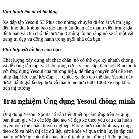
Vận hành êm ái và im lặng
Xe đập tập Yesoul S3 Plus cho những chuyến đi êm ái và im lặng
đến khó tin, không bao giờ làm gián đoạn các thành viên trong gia
đình bạn và chú chó dễ thương. Chúng tôi tin rằng nó sẽ là một vật
trang trí đẹp và đồng hành trong ngôi nhà của bạn.
Phù hợp với túi tiền của bạn
Chất lượng xây dựng rất chắc chắn, nó có thể cực kỳ nhanh chóng
và dễ dàng lắp ráp, vật liệu trông cực kỳ cao cấp, tích hợp Bluetooth
với ứng dụng Yesoul của thương hiệu, dễ dàng chuyển đổi để xem
nhịp đạp/ lực cản/ lực đạp, … Chiếc xe đạp tập thể dục Yesoul này
được đánh giá là đẹp hơn và mạnh mẽ hơn 600-1000 xe đạp khác
trên thị trường.
Trải nghiệm Ứng dụng Yesoul thông minh
Ứng dụng Yesoul Sports có sẵn trên thiết bị cảm ứng trên sẽ giúp
bạn tham gia vào các lớp đào tạo và đạp xe theo yêu cầu của huấn
luyện viên thể chất chuyên nghiệp. Đồng thời màn hình này cũng
theo dõi và hiển thị các dữ liệu sức khỏe và quá trình luyện tập của
bạn như lượng calo đốt cháy, tốc độ, nhịp tim, đồng hồ đo quãng