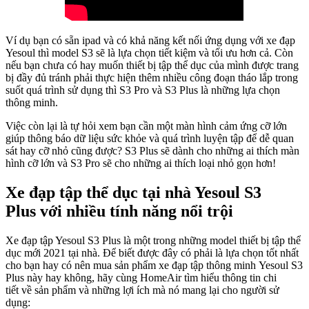
Ví dụ bạn có sẵn ipad và có khả năng kết nối ứng dụng với xe đạp
Yesoul thì model S3 sẽ là lựa chọn tiết kiệm và tối ưu hơn cả. Còn
nếu bạn chưa có hay muốn thiết bị tập thể dục của mình được trang
bị đầy đủ tránh phải thực hiện thêm nhiều công đoạn tháo lắp trong
suốt quá trình sử dụng thì S3 Pro và S3 Plus là những lựa chọn
thông minh.
Việc còn lại là tự hỏi xem bạn cần một màn hình cảm ứng cỡ lớn
giúp thông báo dữ liệu sức khỏe và quá trình luyện tập để dễ quan
sát hay cỡ nhỏ cũng được? S3 Plus sẽ dành cho những ai thích màn
hình cỡ lớn và S3 Pro sẽ cho những ai thích loại nhỏ gọn hơn!
Xe đạp tập thể dục tại nhà Yesoul S3
Plus với nhiều tính năng nổi trội
Xe đạp tập Yesoul S3 Plus là một trong những model thiết bị tập thể
dục mới 2021 tại nhà. Để biết được đây có phải là lựa chọn tốt nhất
cho bạn hay có nên mua sản phẩm xe đạp tập thông minh Yesoul S3
Plus này hay không, hãy cùng HomeAir tìm hiểu thông tin chi
tiết về sản phẩm và những lợi ích mà nó mang lại cho người sử
dụng: