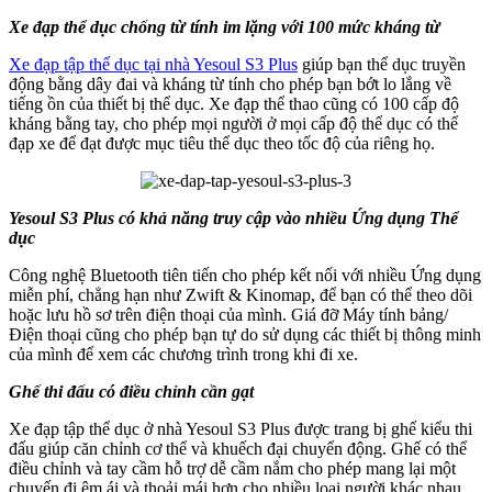
Xe đạp thể dục chống từ tính im lặng với 100 mức kháng từ
Xe đạp tập thể dục tại nhà Yesoul S3 Plus
giúp bạn thể dục truyền
động bằng dây đai và kháng từ tính cho phép bạn bớt lo lắng về
tiếng ồn của thiết bị thể dục. Xe đạp thể thao cũng có 100 cấp độ
kháng bằng tay, cho phép mọi người ở mọi cấp độ thể dục có thể
đạp xe để đạt được mục tiêu thể dục theo tốc độ của riêng họ.
Yesoul S3 Plus có khả năng truy cập vào nhiều Ứng dụng Thể
dục
Công nghệ Bluetooth tiên tiến cho phép kết nối với nhiều Ứng dụng
miễn phí, chẳng hạn như Zwift & Kinomap, để bạn có thể theo dõi
hoặc lưu hồ sơ trên điện thoại của mình. Giá đỡ Máy tính bảng/
Điện thoại cũng cho phép bạn tự do sử dụng các thiết bị thông minh
của mình để xem các chương trình trong khi đi xe.
Ghế thi đấu có điều chỉnh cần gạt
Xe đạp tập thể dục ở nhà Yesoul S3 Plus được trang bị ghế kiểu thi
đấu giúp căn chỉnh cơ thể và khuếch đại chuyển động. Ghế có thể
điều chỉnh và tay cầm hỗ trợ dễ cầm nắm cho phép mang lại một
chuyến đi êm ái và thoải mái hơn cho nhiều loại người khác nhau.