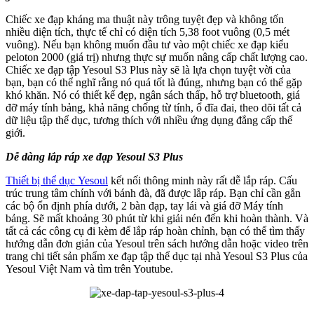
Chiếc xe đạp kháng ma thuật này trông tuyệt đẹp và không tốn
nhiều diện tích, thực tế chỉ có diện tích 5,38 foot vuông (0,5 mét
vuông). Nếu bạn không muốn đầu tư vào một chiếc xe đạp kiểu
peloton 2000 (giá trị) nhưng thực sự muốn nâng cấp chất lượng cao.
Chiếc xe đạp tập Yesoul S3 Plus này sẽ là lựa chọn tuyệt vời của
bạn, bạn có thể nghĩ rằng nó quá tốt là đúng, nhưng bạn có thể gặp
khó khăn. Nó có thiết kế đẹp, ngân sách thấp, hỗ trợ bluetooth, giá
đỡ máy tính bảng, khả năng chống từ tính, ổ đĩa đai, theo dõi tất cả
dữ liệu tập thể dục, tương thích với nhiều ứng dụng đẳng cấp thế
giới.
Dễ dàng lắp ráp xe đạp Yesoul S3 Plus
Thiết bị thể dục Yesoul
kết nối thông minh này rất dễ lắp ráp. Cấu
trúc trung tâm chính với bánh đà, đã được lắp ráp. Bạn chỉ cần gắn
các bộ ổn định phía dưới, 2 bàn đạp, tay lái và giá đỡ Máy tính
bảng. Sẽ mất khoảng 30 phút từ khi giải nén đến khi hoàn thành. Và
tất cả các công cụ đi kèm để lắp ráp hoàn chỉnh, bạn có thể tìm thấy
hướng dẫn đơn giản của Yesoul trên sách hướng dẫn hoặc video trên
trang chi tiết sản phẩm xe đạp tập thể dục tại nhà Yesoul S3 Plus của
Yesoul Việt Nam và tìm trên Youtube.