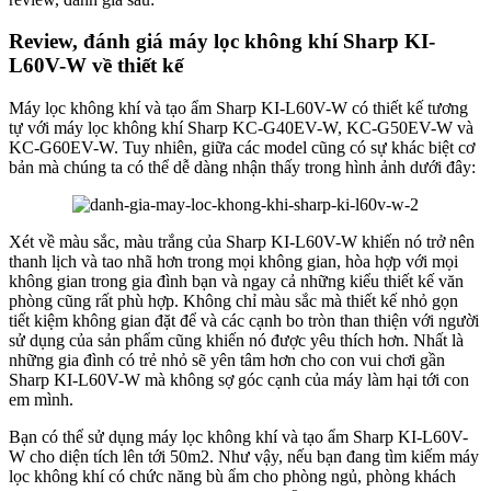
Review, đánh giá máy lọc không khí Sharp KI-
L60V-W về thiết kế
Máy lọc không khí và tạo ẩm Sharp KI-L60V-W có thiết kế tương
tự với máy lọc không khí Sharp KC-G40EV-W, KC-G50EV-W và
KC-G60EV-W. Tuy nhiên, giữa các model cũng có sự khác biệt cơ
bản mà chúng ta có thể dễ dàng nhận thấy trong hình ảnh dưới đây:
Xét về màu sắc, màu trắng của Sharp KI-L60V-W khiến nó trở nên
thanh lịch và tao nhã hơn trong mọi không gian, hòa hợp với mọi
không gian trong gia đình bạn và ngay cả những kiểu thiết kế văn
phòng cũng rất phù hợp. Không chỉ màu sắc mà thiết kế nhỏ gọn
tiết kiệm không gian đặt để và các cạnh bo tròn than thiện với người
sử dụng của sản phẩm cũng khiến nó được yêu thích hơn. Nhất là
những gia đình có trẻ nhỏ sẽ yên tâm hơn cho con vui chơi gần
Sharp KI-L60V-W mà không sợ góc cạnh của máy làm hại tới con
em mình.
Bạn có thể sử dụng máy lọc không khí và tạo ẩm Sharp KI-L60V-
W cho diện tích lên tới 50m2. Như vậy, nếu bạn đang tìm kiếm máy
lọc không khí có chức năng bù ẩm cho phòng ngủ, phòng khách