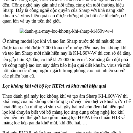
đến. Công nghệ này gần như nổi tiếng cùng tên tuổi thương hiệu
Sharp. Đây là công nghệ độc quyền của Sharp với khả năng khử
khuẩn và virus hiệu quả cao được chứng nhận bởi các tổ chức, cơ
quan lớn và uy tín trên thế giới.
Ở những model lọc khí và tạo ẩm Sharp trước đó thì mật độ ion
3
được tạo ra chỉ được 7.000 ion/cm
nhưng đến máy lọc không khí
và tạo ẩm Sharp mới nhất hiện nay là KI-L60V-W thì con số đã tăng
3
lên gấp hơn 3,5 lần, cụ thể là 25.000 ion/cm
. Sự nâng tầm đột phá
về công nghệ tạo ion này đảm bảo hiệu quả diệt khuẩn, virus và mùi
hôi nấm mốc ở mọi ngóc ngách trong phòng cao hơn nhiều so với
các phiên bản cũ.
Lọc không khí với bộ lọc HEPA và khử mùi hiệu quả
Theo đánh giá máy lọc không khí và tạo ẩm Sharp KI-L60V-W thì
khả năng của nó không chỉ dừng lại ở việc tiêu diệt vi khuẩn, ức chế
hoạt động của những vi sinh vật gây hại mà còn đem lại hiệu quả
lọc khí chuyên biệt với bộ màng lọc ứng dụng công nghệ lọc khí
tiên tiến trên thế giới bao gồm màng lọc HEPA tiêu chuẩn H13 và
màng lọc kép panda khử mùi, khí độc hại, …
Bụi mịn PM2.5, phấn hoa, mạt bụi, … cùng các tác nhân gây ô