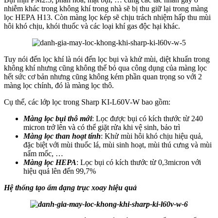
nhiễm khác trong không khí trong nhà sẽ bị thu giữ lại trong màng
lọc HEPA H13. Còn màng lọc kép sẽ chịu trách nhiệm hấp thu mùi
hôi khó chịu, khói thuốc và các loại khí gas độc hại khác.
Tuy nói đến lọc khí là nói đến lọc bụi và khử mùi, diệt khuẩn trong
không khí nhưng cũng không thể bỏ qua công dụng của màng lọc
hết sức cơ bản nhưng cũng không kém phần quan trọng so với 2
màng lọc chính, đó là màng lọc thô.
Cụ thể, các lớp lọc trong Sharp KI-L60V-W bao gồm:
Màng lọc bụi thô mới
: Lọc được bụi có kích thước từ 240
micron trở lên và có thể giặt rửa khi vệ sinh, bảo trì
Màng lọc than hoạt tính
: Khử mùi hôi khó chịu hiệu quả,
đặc biệt với mùi thuốc lá, mùi sinh hoạt, mùi thú cưng và mùi
nấm mốc, …
Màng lọc HEPA
: Lọc bụi có kích thước từ 0,3micron với
hiệu quả lên đến 99,7%
Hệ thống tạo ẩm dạng trục xoay hiệu quả