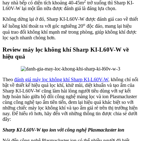
2
hay nhà bếp có diện tích khoảng 40-45m
trở xuống thì Sharp KI-
L60V-W lại một lần nữa được đánh giá là đáng lựa chọn.
Không dừng lại ở đó, Sharp KI-L60V-W được đánh giá cao về thiết
o
kế luồng khí thoát ra với góc nghiêng 20
độc đáo, mang lại hiệu
quả trao đổi không khí mạnh mẽ trong phòng, giúp không khí được
lọc sạch nhanh chóng hơn.
Review máy lọc không khí Sharp KI-L60V-W về
hiệu quả
Theo
đánh giá máy lọc không khí Sharp KI-L60V-W
, không chỉ nổi
bật về thiết kế hiệu quả lọc khí, khử mùi, diệt khuẩn và tạo ẩm của
Sharp KI-L60V-W cũng làm hài lòng người tiêu dùng với sự kết
hợp hoàn hảo giữa bộ đôi công nghệ màng lọc và ion Plasmacluster
cùng công nghệ tạo ẩm tiên tiến, đem lại hiệu quả khác biệt so với
những chiếc máy lọc không khí và tạo ẩm giá rẻ trên thị trường hiện
nay. Để hiểu rõ hơn, hãy đến với những thông tin được chia sẻ dưới
đây:
Sharp KI-L60V-W tạo ion với công nghệ Plasmacluster ion
Nói đến công nghệ Plasmacluster ion có thể nhiều người đã biết