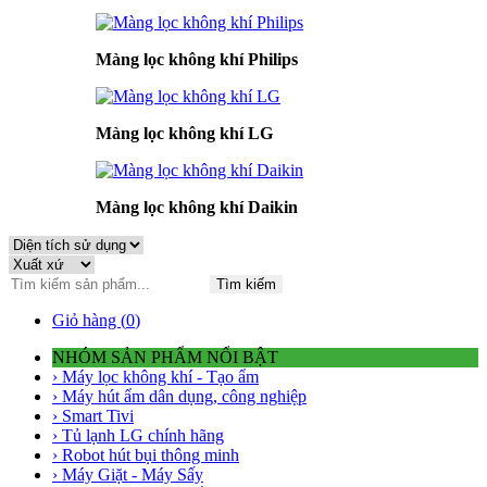
Màng lọc không khí Philips
Màng lọc không khí LG
Màng lọc không khí Daikin
Tìm kiếm
Giỏ hàng (
0
)
NHÓM SẢN PHẨM NỔI BẬT
› Máy lọc không khí - Tạo ẩm
› Máy hút ẩm dân dụng, công nghiệp
› Smart Tivi
› Tủ lạnh LG chính hãng
› Robot hút bụi thông minh
› Máy Giặt - Máy Sấy