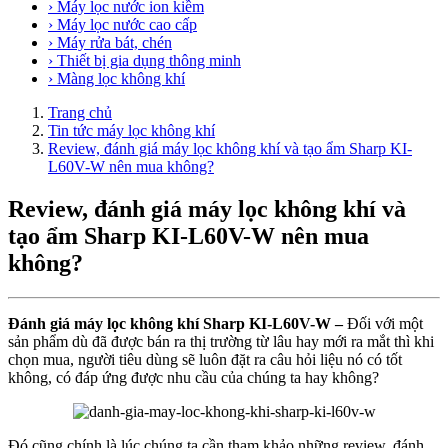
› Máy lọc nước ion kiềm
› Máy lọc nước cao cấp
› Máy rửa bát, chén
› Thiết bị gia dụng thông minh
› Màng lọc không khí
Trang chủ
Tin tức máy lọc không khí
Review, đánh giá máy lọc không khí và tạo ẩm Sharp KI-
L60V-W nên mua không?
Review, đánh giá máy lọc không khí và
tạo ẩm Sharp KI-L60V-W nên mua
không?
Đánh giá máy lọc không khí Sharp KI-L60V-W –
Đối với một
sản phẩm dù đã được bán ra thị trường từ lâu hay mới ra mắt thì khi
chọn mua, người tiêu dùng sẽ luôn đặt ra câu hỏi liệu nó có tốt
không, có đáp ứng được nhu cầu của chúng ta hay không?
Đó cũng chính là lúc chúng ta cần tham khảo những review, đánh