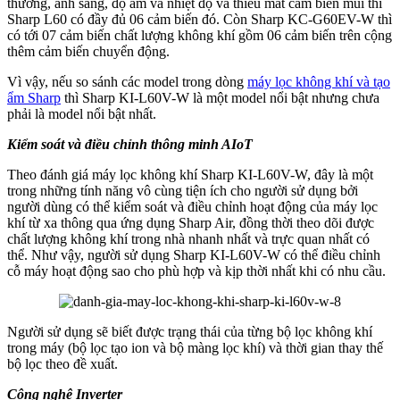
thường, ánh sáng, độ ẩm và nhiệt độ và thiếu mất cảm biến mùi thì
Sharp L60 có đầy đủ 06 cảm biến đó. Còn Sharp KC-G60EV-W thì
có tới 07 cảm biến chất lượng không khí gồm 06 cảm biến trên cộng
thêm cảm biến chuyển động.
Vì vậy, nếu so sánh các model trong dòng
máy lọc không khí và tạo
ẩm Sharp
thì Sharp KI-L60V-W là một model nổi bật nhưng chưa
phải là model nổi bật nhất.
Kiểm soát và điều chỉnh thông minh AIoT
Theo đánh giá máy lọc không khí Sharp KI-L60V-W, đây là một
trong những tính năng vô cùng tiện ích cho người sử dụng bởi
người dùng có thể kiểm soát và điều chỉnh hoạt động của máy lọc
khí từ xa thông qua ứng dụng Sharp Air, đồng thời theo dõi được
chất lượng không khí trong nhà nhanh nhất và trực quan nhất có
thể. Như vậy, người sử dụng Sharp KI-L60V-W có thể điều chỉnh
cỗ máy hoạt động sao cho phù hợp và kịp thời nhất khi có nhu cầu.
Người sử dụng sẽ biết được trạng thái của từng bộ lọc không khí
trong máy (bộ lọc tạo ion và bộ màng lọc khí) và thời gian thay thế
bộ lọc theo đề xuất.
Công nghệ Inverter