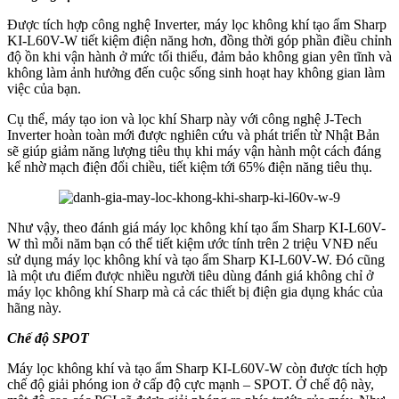
Được tích hợp công nghệ Inverter, máy lọc không khí tạo ẩm Sharp
KI-L60V-W tiết kiệm điện năng hơn, đồng thời góp phần điều chỉnh
độ ồn khi vận hành ở mức tối thiểu, đảm bảo không gian yên tĩnh và
không làm ảnh hưởng đến cuộc sống sinh hoạt hay không gian làm
việc của bạn.
Cụ thể, máy tạo ion và lọc khí Sharp này với công nghệ J-Tech
Inverter hoàn toàn mới được nghiên cứu và phát triển từ Nhật Bản
sẽ giúp giảm năng lượng tiêu thụ khi máy vận hành một cách đáng
kể nhờ mạch điện đổi chiều, tiết kiệm tới 65% điện năng tiêu thụ.
Như vậy, theo đánh giá máy lọc không khí tạo ẩm Sharp KI-L60V-
W thì mỗi năm bạn có thể tiết kiệm ước tính trên 2 triệu VNĐ nếu
sử dụng máy lọc không khí và tạo ẩm Sharp KI-L60V-W. Đó cũng
là một ưu điểm được nhiều người tiêu dùng đánh giá không chỉ ở
máy lọc không khí Sharp mà cả các thiết bị điện gia dụng khác của
hãng này.
Chế độ SPOT
Máy lọc không khí và tạo ẩm Sharp KI-L60V-W còn được tích hợp
chế độ giải phóng ion ở cấp độ cực mạnh – SPOT. Ở chế độ này,