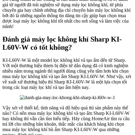
giá từ người đã trải nghiệm sử dụng máy lọc không khí, từ phía
chuyên gia hay chính những địa chỉ chuyên bán máy lọc không khí
bởi đó là những nguồn thông tin đáng tin cậy giúp bạn chọn mua
được loại máy lọc không khí tốt nhất cho nơi sống và làm việc của
mình!
Đánh giá máy lọc không khí Sharp KI-
L60V-W có tốt không?
KI-L60V-W là một model lọc không khí và tạo ẩm đến từ Sharp.
Với một thương hiệu thiets bị điện tử dân dụng đã có kinh nghiệm
nhiều năm trong ngành thì người dùng cũng yên tâm hơn khi chọn
mua máy lọc không khí và tạo ẩm Sharp KI-L60V-W. Như vậy, xét
về xuất xứ thương hiệu thì Sharp KI-L60V-W là một lựa chọn tốt
trong các loại máy lọc khí và tạo ẩm hiện nay.
Vậy xét về thiết kế, tính năng và độ hiệu quả thì sản phẩm này thế
nào? Có nên mua máy lọc không khí và tạo ẩm Sharp KI-L60V-W
hay không thì vẫn cần tìm hiểu tiếp. Hãy cùng HomeAir tìm ra câu
trả lời cho những băn khoăn, thắc mắc của khách hàng khi chọn
mua máy lọc không khí bù ẩm Sharp KI-L60V-W qua những
review, đánh giá sau: