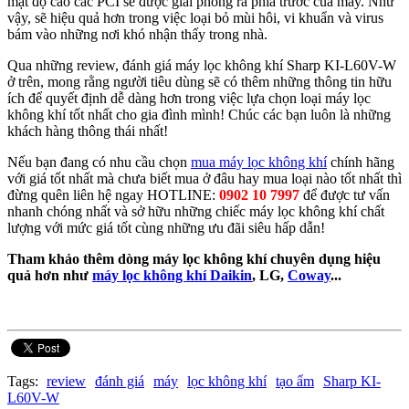
mật độ cao các PCI sẽ được giải phóng ra phía trước của máy. Như
vậy, sẽ hiệu quả hơn trong việc loại bỏ mùi hôi, vi khuẩn và virus
bám vào những nơi khó nhận thấy trong nhà.
Qua những review, đánh giá máy lọc không khí Sharp KI-L60V-W
ở trên, mong rằng người tiêu dùng sẽ có thêm những thông tin hữu
ích để quyết định dễ dàng hơn trong việc lựa chọn loại máy lọc
không khí tốt nhất cho gia đình mình! Chúc các bạn luôn là những
khách hàng thông thái nhất!
Nếu bạn đang có nhu cầu chọn
mua máy lọc không khí
chính hãng
với giá tốt nhất mà chưa biết mua ở đâu hay mua loại nào tốt nhất thì
đừng quên liên hệ ngay HOTLINE:
0902 10 7997
để được tư vấn
nhanh chóng nhất và sở hữu những chiếc máy lọc không khí chất
lượng với mức giá tốt cùng những ưu đãi siêu hấp dẫn!
Tham khảo thêm dòng máy lọc không khí chuyên dụng hiệu
quả hơn như
máy lọc không khí Daikin
, LG,
Coway
...
Tags:
review
đánh giá
máy
lọc không khí
tạo ẩm
Sharp KI-
L60V-W