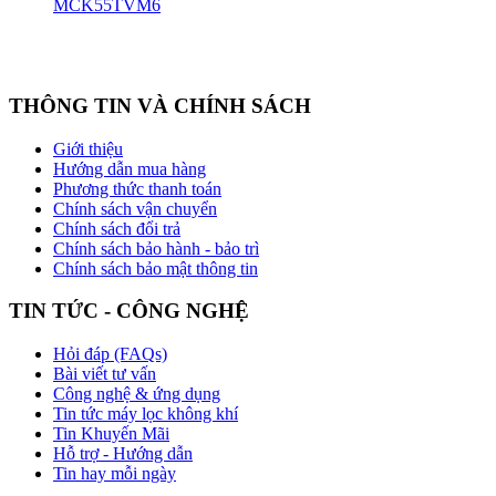
MCK55TVM6
THÔNG TIN VÀ CHÍNH SÁCH
Giới thiệu
Hướng dẫn mua hàng
Phương thức thanh toán
Chính sách vận chuyển
Chính sách đổi trả
Chính sách bảo hành - bảo trì
Chính sách bảo mật thông tin
TIN TỨC - CÔNG NGHỆ
Hỏi đáp (FAQs)
Bài viết tư vấn
Công nghệ & ứng dụng
Tin tức máy lọc không khí
Tin Khuyến Mãi
Hỗ trợ - Hướng dẫn
Tin hay mỗi ngày