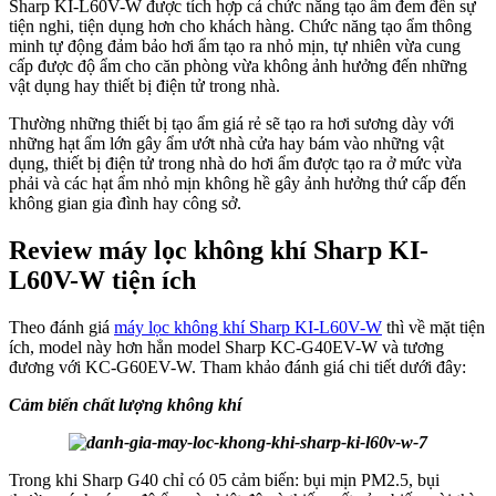
Sharp KI-L60V-W được tích hợp cả chức năng tạo ẩm đem đến sự
tiện nghi, tiện dụng hơn cho khách hàng. Chức năng tạo ẩm thông
minh tự động đảm bảo hơi ẩm tạo ra nhỏ mịn, tự nhiên vừa cung
cấp được độ ẩm cho căn phòng vừa không ảnh hưởng đến những
vật dụng hay thiết bị điện tử trong nhà.
Thường những thiết bị tạo ẩm giá rẻ sẽ tạo ra hơi sương dày với
những hạt ẩm lớn gây ẩm ướt nhà cửa hay bám vào những vật
dụng, thiết bị điện tử trong nhà do hơi ẩm được tạo ra ở mức vừa
phải và các hạt ẩm nhỏ mịn không hề gây ảnh hưởng thứ cấp đến
không gian gia đình hay công sở.
Review máy lọc không khí Sharp KI-
L60V-W tiện ích
Theo đánh giá
máy lọc không khí Sharp KI-L60V-W
thì về mặt tiện
ích, model này hơn hẳn model Sharp KC-G40EV-W và tương
đương với KC-G60EV-W. Tham khảo đánh giá chi tiết dưới đây:
Cảm biến chất lượng không khí
Trong khi Sharp G40 chỉ có 05 cảm biến: bụi mịn PM2.5, bụi