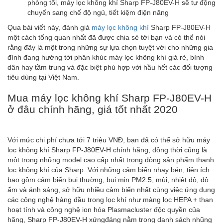
phòng tối, máy lọc không khí Sharp FP-J80EV-H sẽ tự động
chuyển sang chế độ ngủ, tiết kiệm điện năng
Qua bài viết này, đánh giá
máy lọc không khí
Sharp FP-J80EV-H
một cách tổng quan nhất đã được chia sẻ tới bạn và có thể nói
rằng đây là một trong những sự lựa chọn tuyệt vời cho những gia
đình đang hướng tới phân khúc máy lọc không khí giá rẻ, bình
dân hay tầm trung và đặc biệt phù hợp với hầu hết các đối tượng
tiêu dùng tại Việt Nam.
Mua máy lọc không khí Sharp FP-J80EV-H
ở đâu chính hãng, giá tốt nhất 2020
Với mức chi phí chưa tới 7 triệu VNĐ, bạn đã có thể sở hữu máy
lọc không khí Sharp FP-J80EV-H chính hãng, đồng thời cũng là
một trong những model cao cấp nhất trong dòng sản phẩm thanh
lọc không khí của Sharp. Với những cảm biến nhạy bén, tiện ích
bao gồm cảm biến bụi thường, bụi mịn PM2.5, mùi, nhiệt độ, độ
ẩm và ánh sáng, sở hữu nhiều cảm biến nhất cùng việc ứng dụng
các công nghệ hàng đầu trong lọc khí như màng lọc HEPA + than
hoạt tính và công nghệ ion hóa Plasmacluster độc quyền của
hãng, Sharp FP-J80EV-H xứngđáng nằm trong danh sách nhũng