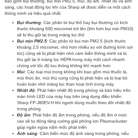
bao gồm bụi thường, bụi mịn PM2.5, mùi, độ ẩm, nhiệt độ và ánh
sáng, các hoạt động lọc khí của Sharp sẽ được diễn ra một cách
thông minh và hiệu quả nhất:
Bụi thường
: Các phân tử bụi thô hay bụi thường có kích
thước khoảng 500 micromet trở lên (lớn hơn bụi mịn PM10)
sẽ bị thu giữ lại trong màng lọc thô
Bụi mịn PM2.5
: Các phân tử bụi mịn PM2.5 (kích thước
khoảng 2,5 micromet, nhỏ hơn nhiều so với đường kính sợi
tóc) cũng sẽ bị phát hiện nhờ cảm biến thông minh và bị
thu giữ lại ở màng lọc HEPA trong máy một cách nhanh
chóng với tốc độ lưu thông không khí mạnh hơn
Mùi
: Các loại mùi trong không khí bao gồm mùi thuốc lá,
mùi thức ăn, mùi thú cưng cũng bị phát hiện và bị loại bỏ
hoàn toàn nhờ màng lọc than hoạt tính trong máy
Nhiệt độ
: Phát hiện nhiệt độ trong phòng và báo hiệu trên
màn hình LED của máy hay trên ứng dụng điều khiển
Sharp FP-J80EV-H khi người dùng muốn theo dõi nhiệt độ
trong phòng
Độ ẩm
: Phát hiện độ ẩm trong phòng, nếu độ ẩm ở mức
cao sẽ tự động tăng cường giải phóng ion Plasmacluster
giúp ngăn ngừa nấm mốc phát triển
Ánh sáng
: Cảm biến mức độ ánh sáng trong phòng, nếu