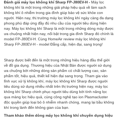
Đánh giá máy lọc không khí Sharp FP-J80EV-H
-
Máy lọc
không khí là một trong những giải pháp hiệu quả về làm sạch
không khí ô nhiễm trong gia đình giúp bảo vệ sức khỏe con
người. Hiện nay, thị trường máy lọc không khí ngày càng đa dạng
phong phú đáp ứng đầy đủ nhu cầu của người tiêu dùng hiện
nay. Máy lọc không khí Sharp là một trong những dòng máy được
ưa chuộng nhất hiện nay, nổi bật trong gia đình Sharp đó chính là
model FP-J80EV-H. Cùng HomeAir review máy lọc không khí
Sharp FP-J80EV-H - model Đẳng cấp, hiện đại, sang trọng!
Sharp được biết đến là một trong những hiệu hàng đầu thế giới
về đồ gia dụng. Thương hiệu của Nhật Bản được người sử dụng
ưa chuộng bởi những dòng sản phẩm có chất lượng cao, sản
phẩm tốt, hiệu quả, thiết kế hiện đại sang trọng. Tham gia vào
lĩnh vực xử lý không khí, máy lọc không khí Sharp được người
tiêu dùng sử dụng nhiều nhất trên thị trường hiện nay, máy lọc
không khí Sharp chinh phục người tiêu dùng bởi tính năng lọc
qua màng lọc hiệu quả, cùng công nghệ tạo ion Plasmacluster
độc quyền giúp loại bỏ ô nhiễm nhanh chóng, mang lại bầu không
khí trong lành đến không gian của bạn.
Tham khảo thêm dòng máy lọc không khí chuyên dụng hiệu