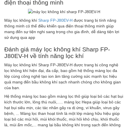
điện thoại thông minh
Máy lọc không khí
Sharp FP-J80EV-H
được trang bị tính năng
thông minh có thể điều khiển qua điện thoại thông minh giúp
mang đến sự tiện nghi sang trọng cho gia đình, dễ dàng tiện lợi
sử dụng qua app
Đánh giá máy lọc không khí Sharp FP-
J80EV-H về tính năng lọc khí
Máy lọc không khí Sharp FP-J80EV-H được trang bị công nghệ
lọc không khí hiện đại, đa cấp, bao gồm hệ thống màng lọc đa
lớp cùng công nghệ tạo ion âm tăng cường sức mạnh lọc hiệu
quả mang đến bầu không khí sạch nhanh chóng cho không gian
của bạn.
Hệ thống màng lọc bao gồm màng lọc thô giúp loại bỏ các hạt bụi
kích thước lớn, lông thú nuôi,..... màng lọc Hepa giúp loại bỏ các
hạt bụi siêu mịn, các tác nhân gây ra dị ứng, vi khuẩn, virus gây
bệnh, ... Màng lọc than hoạt tính là một lớp màng hữu hiệu giúp
loại bỏ các mùi hôi, mùi khói thuốc, mùi hôi khó chịu, khói thuốc
lá, mùi ẩm mốc,... mang lại bầu không khí trong sạch đến không