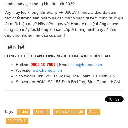
model máy lọc không khí tốt nhất 2020.
Vậy máy lọc không khí Sharp FP-J80EV-H mua ở đâu để đảm
bảo chất lượng sản phẩm và các chính sách đi kèm cùng mức giá
tốt nhất hiện nay? Hãy đến ngay với HomeAir - hệ thống chuyên
cung cấp máy lọc không khí cao cấp & thông minh này sẽ làm
đáp ứng những nhu cầu của bạn!
Liên hệ
CÔNG TY CỔ PHẦN CÔNG NGHỆ HOMEAIR TOÀN CẦU
Hotline:
0902 10 7997
| Email:
info@homeair.vn
Website:
www.homeair.vn
Showroom HN: Số 603 Hoàng Hoa Thám, Ba Đình, HN
Showroom HCM: Số 158 Đinh Bộ Lĩnh, Bình Thạnh, HCM
Tags:
review
đánh giá
máy lọc không khí
Sharp
FP-J80EV-H