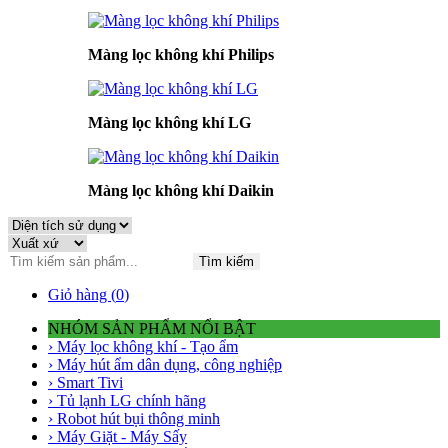
Màng lọc không khí Philips
Màng lọc không khí LG
Màng lọc không khí Daikin
Tìm kiếm
Giỏ hàng (
0
)
NHÓM SẢN PHẨM NỔI BẬT
› Máy lọc không khí - Tạo ẩm
› Máy hút ẩm dân dụng, công nghiệp
› Smart Tivi
› Tủ lạnh LG chính hãng
› Robot hút bụi thông minh
› Máy Giặt - Máy Sấy