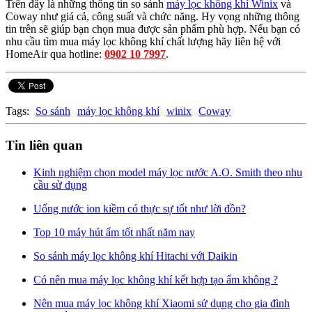
Trên đây là những thông tin so sánh
máy lọc không khí Winix
và
Coway như giá cả, công suất và chức năng. Hy vọng những thông
tin trên sẽ giúp bạn chọn mua được sản phẩm phù hợp. Nếu bạn có
nhu cầu tìm mua máy lọc không khí chất lượng hãy liên hệ với
HomeAir qua hotline:
0902 10 7997
.
Tags:
So sánh
máy lọc không khí
winix
Coway
Tin liên quan
Kinh nghiệm chọn model máy lọc nước A.O. Smith theo nhu
cầu sử dụng
Uống nước ion kiềm có thực sự tốt như lời đồn?
Top 10 máy hút ẩm tốt nhất năm nay
So sánh máy lọc không khí Hitachi với Daikin
Có nên mua máy lọc không khí kết hợp tạo ẩm không ?
Nên mua máy lọc không khí Xiaomi sử dụng cho gia đình