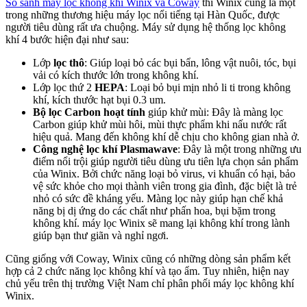
So sánh máy lọc không khí Winix và Coway
thì Winix cũng là một
trong những thương hiệu máy lọc nổi tiếng tại Hàn Quốc, được
người tiêu dùng rất ưa chuộng. Máy sử dụng hệ thống lọc không
khí 4 bước hiện đại như sau:
Lớp
lọc thô
: Giúp loại bỏ các bụi bẩn, lông vật nuôi, tóc, bụi
vải có kích thước lớn trong không khí.
Lớp lọc thứ 2
HEPA
: Loại bỏ bụi mịn nhỏ li ti trong không
khí, kích thước hạt bụi 0.3 um.
Bộ lọc Carbon hoạt tính
giúp khử mùi: Đây là màng lọc
Carbon giúp khử mùi hôi, mùi thực phẩm khi nấu nước rất
hiệu quả. Mang đến không khí dễ chịu cho không gian nhà ở.
Công nghệ lọc khí Plasmawave
: Đây là một trong những ưu
điểm nổi trội giúp người tiêu dùng ưu tiên lựa chọn sản phẩm
của Winix. Bởi chức năng loại bỏ virus, vi khuẩn có hại, bảo
vệ sức khỏe cho mọi thành viên trong gia đình, đặc biệt là trẻ
nhỏ có sức đề kháng yếu. Màng lọc này giúp hạn chế khả
năng bị dị ứng do các chất như phấn hoa, bụi bặm trong
không khí. máy lọc Winix sẽ mang lại không khí trong lành
giúp bạn thư giãn và nghỉ ngơi.
Cũng giống với Coway, Winix cũng có những dòng sản phẩm kết
hợp cả 2 chức năng lọc không khí và tạo ẩm. Tuy nhiên, hiện nay
chủ yếu trên thị trường Việt Nam chỉ phân phối máy lọc không khí
Winix.