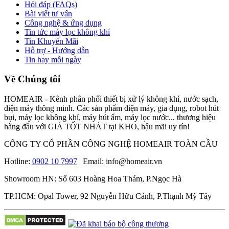
Hỏi đáp (FAQs)
Bài viết tư vấn
Công nghệ & ứng dụng
Tin tức máy lọc không khí
Tin Khuyến Mãi
Hỗ trợ - Hướng dẫn
Tin hay mỗi ngày
Về Chúng tôi
HOMEAIR - Kênh phân phối thiết bị xử lý không khí, nước sạch,
điện máy thông minh. Các sản phẩm điện máy, gia dụng, robot hút
bụi, máy lọc không khí, máy hút ẩm, máy lọc nước... thương hiệu
hàng đầu với GIÁ TỐT NHÁT tại KHO, hậu mãi uy tín!
CÔNG TY CỔ PHẦN CÔNG NGHỆ HOMEAIR TOÀN CẦU
Hotline:
0902 10 7997
| Email: info@homeair.vn
Showroom HN: Số 603 Hoàng Hoa Thám, P.Ngọc Hà
TP.HCM: Opal Tower, 92 Nguyễn Hữu Cảnh, P.Thạnh Mỹ Tây