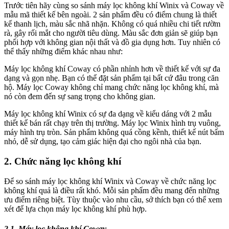
Trước tiên hãy cùng so sánh máy lọc không khí Winix và Coway về
mẫu mã thiết kế bên ngoài. 2 sản phẩm đều có điểm chung là thiết
kế thanh lịch, màu sắc nhã nhặn. Không có quá nhiều chi tiết rườm
rà, gây rối mắt cho người tiêu dùng. Màu sắc đơn giản sẽ giúp bạn
phối hợp với không gian nội thất và đồ gia dụng hơn. Tuy nhiên có
thể thấy những điểm khác nhau như:
Máy lọc không khí Coway có phần nhỉnh hơn về thiết kế với sự đa
dạng và gọn nhẹ. Bạn có thể đặt sản phẩm tại bất cứ đâu trong căn
hộ. Máy lọc Coway không chỉ mang chức năng lọc không khí, mà
nó còn đem đến sự sang trọng cho không gian.
Máy lọc không khí Winix có sự đa dạng về kiểu dáng với 2 mẫu
thiết kế bán rất chạy trên thị trường. Máy lọc Winix hình trụ vuông,
máy hình trụ tròn. Sản phẩm không quá cồng kềnh, thiết kế nút bấm
nhỏ, dễ sử dụng, tạo cảm giác hiện đại cho ngôi nhà của bạn.
2. Chức năng lọc không khí
Để so sánh máy lọc không khí Winix và Coway về chức năng lọc
không khí quả là điều rất khó. Mỗi sản phẩm đều mang đến những
ưu điểm riêng biệt. Tùy thuộc vào nhu cầu, sở thích bạn có thể xem
xét để lựa chọn máy lọc không khí phù hợp.
2.1. Máy lọc không khí Coway