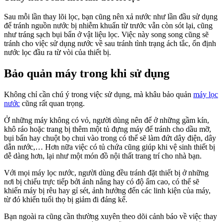
Sau mỗi lần thay lõi lọc, bạn cũng nên xả nước như lần đầu sử dụng
để tránh nguồn nước bị nhiễm khuẩn từ trước vẫn còn sót lại, cũng
như tráng sạch bụi bẩn ở vật liệu lọc. Việc này song song cũng sẽ
tránh cho việc sử dụng nước về sau tránh tình trạng ách tắc, ổn định
nước lọc đầu ra từ vòi của thiết bị.
Bảo quản máy trong khi sử dụng
Không chỉ cần chú ý trong việc sử dụng, mà khâu bảo quản
máy lọc
nước
cũng rất quan trọng.
Ở những máy không có vỏ, người dùng nên để ở những gầm kín,
khô ráo hoặc trang bị thêm một tủ đựng máy để tránh cho dầu mỡ,
bụi bẩn hay chuột bọ chui vào trong có thể sẽ làm đứt dây điện, dây
dẫn nước,… Hơn nữa việc có tủ chứa cũng giúp khi vệ sinh thiết bị
dễ dàng hơn, lại như một món đồ nội thất trang trí cho nhà bạn.
Với mọi máy lọc nước, người dùng đều tránh đặt thiết bị ở những
nơi bị chiếu trực tiếp bởi ánh nắng hay có độ ẩm cao, có thể sẽ
khiến máy bị rêu hay gỉ sét, ảnh hưởng đến các linh kiện của máy,
từ đó khiến tuổi thọ bị giảm đi đáng kể.
Bạn ngoài ra cũng cần thường xuyên theo dõi cảnh báo về việc thay