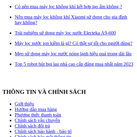
Có nên mua máy lọc không khí kết hợp tạo ẩm không ?
Nên mua máy lọc không khí Xiaomi sử dụng cho gia đình
hay không?
Trải nghiệm sử dụng máy lọc nước Electeka A9-600
Máy lọc nước ion kiềm là gì? Có thật sự tốt cho người dùng?
Mẹo sử dụng máy lọc nước nóng lạnh hiệu quả trong dài lâu
Top 5 robot hút bụi lau nhà cao cấp đáng mua nhất năm 2023
THÔNG TIN VÀ CHÍNH SÁCH
Giới thiệu
Hướng dẫn mua hàng
Phương thức thanh toán
Chính sách vận chuyển
Chính sách đổi trả
Chính sách bảo hành - bảo trì
Chính sách bảo mật thông tin