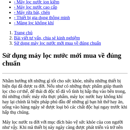
› Máy lọc nước ion kiềm
› Máy lọc nước cao cấp
› Máy rửa bát, chén
› Thiết bị gia dụng thông minh
› Màng lọc không khí
Trang chủ
Bài viết tư vấn, chia sẻ kinh nghiệm
Sử dụng máy lọc nước mới mua về đúng chuẩn
Sử dụng máy lọc nước mới mua về đúng
chuẩn
Nhằm hướng tới những gì tốt cho sức khỏe, nhiều những thiết bị
hiện đại đã được ra đời. Nếu như có những thực phẩm giúp thanh
lọc cho cơ thể, để thải đi độc tố đã vô tình bị hấp thụ vào bên trong,
thì những chiếc máy rửa thực phẩm, máy lọc nước hay không khí
hay lại chính là biện pháp phủ đầu để những gì bạn hít thở hay ăn,
uống vào hàng ngày sẽ được loại bỏ các chất độc hại ngay trước khi
hấp thụ chúng.
Máy lọc nước ra đời với mục đích bảo vệ sức khỏe của con người
như vậy. Khi mà thiết bị này ngày càng được phát triển và trở nên