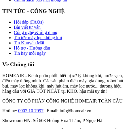
TIN TỨC - CÔNG NGHỆ
Hỏi đáp (FAQs)
Bài viết tư vấn
Công nghệ & ứng dụng
Tin tức máy lọc không khí
Tin Khuyến Mãi
Hỗ trợ - Hướng dẫn
Tin hay mỗi ngày
Về Chúng tôi
HOMEAIR - Kênh phân phối thiết bị xử lý không khí, nước sạch,
điện máy thông minh. Các sản phẩm điện máy, gia dụng, robot hút
bụi, máy lọc không khí, máy hút ẩm, máy lọc nước... thương hiệu
hàng đầu với GIÁ TỐT NHÁT tại KHO, hậu mãi uy tín!
CÔNG TY CỔ PHẦN CÔNG NGHỆ HOMEAIR TOÀN CẦU
Hotline:
0902 10 7997
| Email: info@homeair.vn
Showroom HN: Số 603 Hoàng Hoa Thám, P.Ngọc Hà