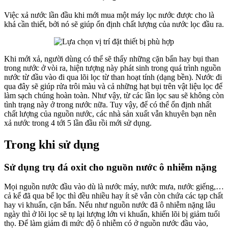
Việc xả nước lần đầu khi mới mua một máy lọc nước được cho là
khá cần thiết, bởi nó sẽ giúp ổn định chất lượng của nước lọc đầu ra.
Khi mới xả, người dùng có thể sẽ thấy những cặn bẩn hay bụi than
trong nước ở vòi ra, hiện tượng này phát sinh trong quá trình nguồn
nước từ đầu vào đi qua lõi lọc từ than hoạt tính (dạng bền). Nước đi
qua đây sẽ giúp rửa trôi màu và cả những hạt bụi trên vật liệu lọc để
làm sạch chúng hoàn toàn. Như vậy, từ các lần lọc sau sẽ không còn
tình trạng này ở trong nước nữa. Tuy vậy, để có thể ổn định nhất
chất lượng của nguồn nước, các nhà sản xuất vẫn khuyên bạn nên
xả nước trong 4 tới 5 lần đầu rồi mới sử dụng.
Trong khi sử dụng
Sử dụng trụ đá oxit cho nguồn nước ô nhiễm nặng
Mọi nguồn nước đầu vào dù là nước máy, nước mưa, nước giếng,…
cả kể đã qua bể lọc thì đều nhiều hay ít sẽ vẫn còn chứa các tạp chất
hay vi khuẩn, cặn bẩn. Nếu như nguồn nước đã ô nhiễm nặng lâu
ngày thì ở lõi lọc sẽ tụ lại lượng lớn vi khuẩn, khiến lõi bị giảm tuổi
thọ. Để làm giảm đi mức độ ô nhiễm có ở nguồn nước đầu vào,