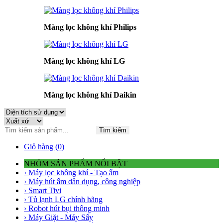
Màng lọc không khí Philips
Màng lọc không khí LG
Màng lọc không khí Daikin
Tìm kiếm
Giỏ hàng (
0
)
NHÓM SẢN PHẨM NỔI BẬT
› Máy lọc không khí - Tạo ẩm
› Máy hút ẩm dân dụng, công nghiệp
› Smart Tivi
› Tủ lạnh LG chính hãng
› Robot hút bụi thông minh
› Máy Giặt - Máy Sấy