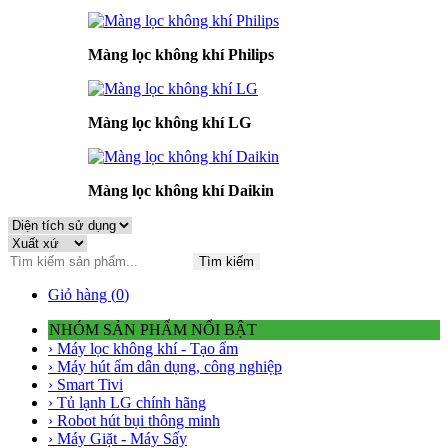
Màng lọc không khí Philips
Màng lọc không khí LG
Màng lọc không khí Daikin
Tìm kiếm
Giỏ hàng (
0
)
NHÓM SẢN PHẨM NỔI BẬT
› Máy lọc không khí - Tạo ẩm
› Máy hút ẩm dân dụng, công nghiệp
› Smart Tivi
› Tủ lạnh LG chính hãng
› Robot hút bụi thông minh
› Máy Giặt - Máy Sấy