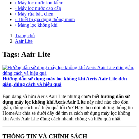
› Máy lọc nước ion kiềm
› Máy lọc nước cao cấp
› Máy rửa bát, chén
› Thiết bị gia dụng thông minh
› Màng lọc không khí
Trang chủ
Aair Lite
Tags: Aair Lite
Hướng dẫn sử dụng máy lọc không khí Aeris Aair Lite đơn
giản, đúng cách và hiệu quả
Bạn đang sở hữu Aeris Aair Lite nhưng chưa biết
hướng dẫn sử
dụng máy lọc không khí Aeris Aair Lite
này như nào cho đơn
giản, đúng cách mà hiệu quả tối ưu? Hãy theo dõi những thông tin
HomeAir chia sẻ dưới đây để tìm ra cách sử dụng máy lọc không
khí Aeris Aair Lite đúng cách nhanh chóng và hiệu quả nhất.
THÔNG TIN VÀ CHÍNH SÁCH