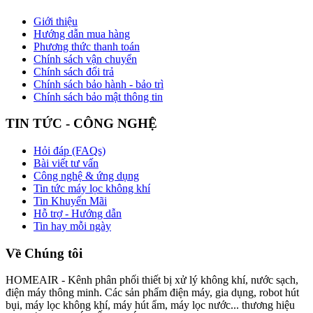
Giới thiệu
Hướng dẫn mua hàng
Phương thức thanh toán
Chính sách vận chuyển
Chính sách đổi trả
Chính sách bảo hành - bảo trì
Chính sách bảo mật thông tin
TIN TỨC - CÔNG NGHỆ
Hỏi đáp (FAQs)
Bài viết tư vấn
Công nghệ & ứng dụng
Tin tức máy lọc không khí
Tin Khuyến Mãi
Hỗ trợ - Hướng dẫn
Tin hay mỗi ngày
Về Chúng tôi
HOMEAIR - Kênh phân phối thiết bị xử lý không khí, nước sạch,
điện máy thông minh. Các sản phẩm điện máy, gia dụng, robot hút
bụi, máy lọc không khí, máy hút ẩm, máy lọc nước... thương hiệu