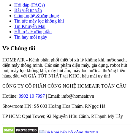
Hỏi đáp (FAQs)
Bài viết tư vấn
Công nghệ & ứng dụng
Tin tức máy lọc không khí
Tin Khuyến Mãi
Hỗ trợ - Hướng dẫn
Tin hay mỗi ngày
Về Chúng tôi
HOMEAIR - Kênh phân phối thiết bị xử lý không khí, nước sạch,
điện máy thông minh. Các sản phẩm điện máy, gia dụng, robot hút
bụi, máy lọc không khí, máy hút ẩm, máy lọc nước... thương hiệu
hàng đầu với GIÁ TỐT NHÁT tại KHO, hậu mãi uy tín!
CÔNG TY CỔ PHẦN CÔNG NGHỆ HOMEAIR TOÀN CẦU
Hotline:
0902 10 7997
| Email: info@homeair.vn
Showroom HN: Số 603 Hoàng Hoa Thám, P.Ngọc Hà
TP.HCM: Opal Tower, 92 Nguyễn Hữu Cảnh, P.Thạnh Mỹ Tây