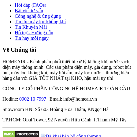
Hỏi đáp (FAQs)
Bài viết tư vấn
Công nghệ & ứng dụng
Tin tức máy lọc không khí
Tin Khuyến Mãi
Hỗ trợ - Hướng dẫn
Tin hay mỗi ngày
Về Chúng tôi
HOMEAIR - Kênh phân phối thiết bị xử lý không khí, nước sạch,
điện máy thông minh. Các sản phẩm điện máy, gia dụng, robot hút
bụi, máy lọc không khí, máy hút ẩm, máy lọc nước... thương hiệu
hàng đầu với GIÁ TỐT NHÁT tại KHO, hậu mãi uy tín!
CÔNG TY CỔ PHẦN CÔNG NGHỆ HOMEAIR TOÀN CẦU
Hotline:
0902 10 7997
| Email: info@homeair.vn
Showroom HN: Số 603 Hoàng Hoa Thám, P.Ngọc Hà
TP.HCM: Opal Tower, 92 Nguyễn Hữu Cảnh, P.Thạnh Mỹ Tây