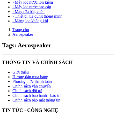
› Máy lọc nước ion kiềm
› Máy lọc nước cao cấp
› Máy rửa bát, chén
› Thiết bị gia dụng thông minh
› Màng lọc không khí
Trang chủ
Aerospeaker
Tags: Aerospeaker
THÔNG TIN VÀ CHÍNH SÁCH
Giới thiệu
Hướng dẫn mua hàng
Phương thức thanh toán
Chính sách vận chuyển
Chính sách đổi trả
Chính sách bảo hành - bảo trì
Chính sách bảo mật thông tin
TIN TỨC - CÔNG NGHỆ