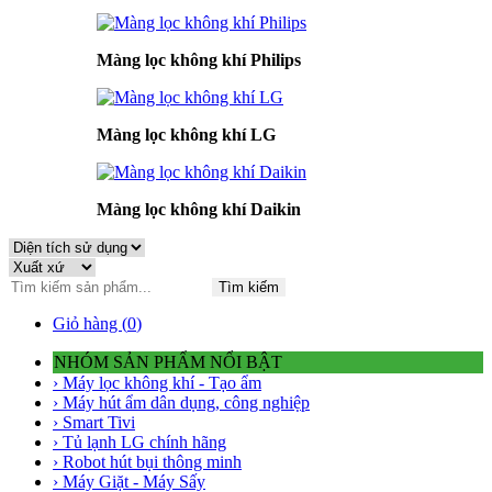
Màng lọc không khí Philips
Màng lọc không khí LG
Màng lọc không khí Daikin
Tìm kiếm
Giỏ hàng (
0
)
NHÓM SẢN PHẨM NỔI BẬT
› Máy lọc không khí - Tạo ẩm
› Máy hút ẩm dân dụng, công nghiệp
› Smart Tivi
› Tủ lạnh LG chính hãng
› Robot hút bụi thông minh
› Máy Giặt - Máy Sấy