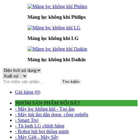
Màng lọc không khí Philips
Màng lọc không khí LG
Màng lọc không khí Daikin
Tìm kiếm
Giỏ hàng (
0
)
NHÓM SẢN PHẨM NỔI BẬT
› Máy lọc không khí - Tạo ẩm
› Máy hút ẩm dân dụng, công nghiệp
› Smart Tivi
› Tủ lạnh LG chính hãng
› Robot hút bụi thông minh
› Máy Giặt - Máy Sấy