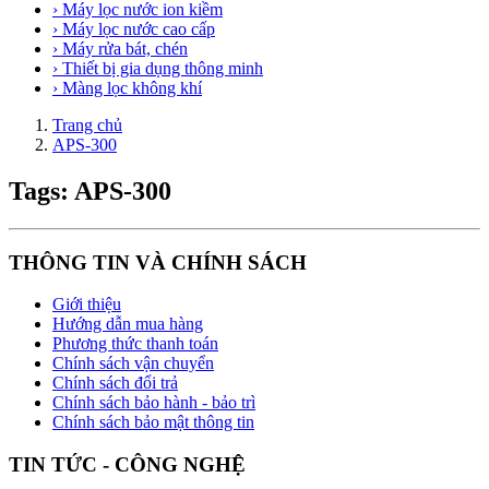
› Máy lọc nước ion kiềm
› Máy lọc nước cao cấp
› Máy rửa bát, chén
› Thiết bị gia dụng thông minh
› Màng lọc không khí
Trang chủ
APS-300
Tags: APS-300
THÔNG TIN VÀ CHÍNH SÁCH
Giới thiệu
Hướng dẫn mua hàng
Phương thức thanh toán
Chính sách vận chuyển
Chính sách đổi trả
Chính sách bảo hành - bảo trì
Chính sách bảo mật thông tin
TIN TỨC - CÔNG NGHỆ