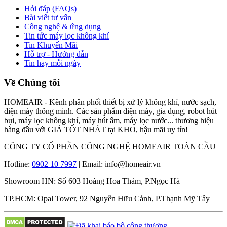
Hỏi đáp (FAQs)
Bài viết tư vấn
Công nghệ & ứng dụng
Tin tức máy lọc không khí
Tin Khuyến Mãi
Hỗ trợ - Hướng dẫn
Tin hay mỗi ngày
Về Chúng tôi
HOMEAIR - Kênh phân phối thiết bị xử lý không khí, nước sạch,
điện máy thông minh. Các sản phẩm điện máy, gia dụng, robot hút
bụi, máy lọc không khí, máy hút ẩm, máy lọc nước... thương hiệu
hàng đầu với GIÁ TỐT NHÁT tại KHO, hậu mãi uy tín!
CÔNG TY CỔ PHẦN CÔNG NGHỆ HOMEAIR TOÀN CẦU
Hotline:
0902 10 7997
| Email: info@homeair.vn
Showroom HN: Số 603 Hoàng Hoa Thám, P.Ngọc Hà
TP.HCM: Opal Tower, 92 Nguyễn Hữu Cảnh, P.Thạnh Mỹ Tây