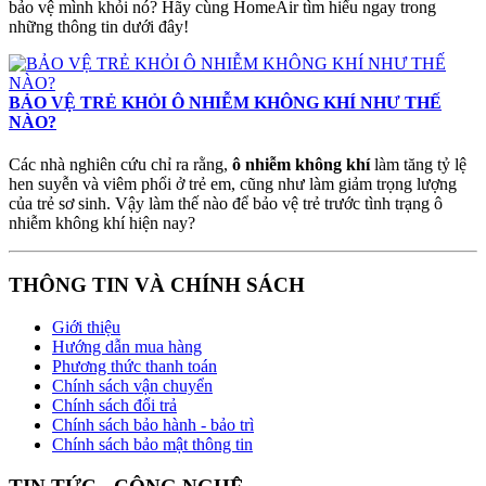
bảo vệ mình khỏi nó? Hãy cùng HomeAir tìm hiểu ngay trong
những thông tin dưới đây!
BẢO VỆ TRẺ KHỎI Ô NHIỄM KHÔNG KHÍ NHƯ THẾ
NÀO?
Các nhà nghiên cứu chỉ ra rằng,
ô nhiễm không khí
làm tăng tỷ lệ
hen suyễn và viêm phổi ở trẻ em, cũng như làm giảm trọng lượng
của trẻ sơ sinh. Vậy làm thế nào để bảo vệ trẻ trước tình trạng ô
nhiễm không khí hiện nay?
THÔNG TIN VÀ CHÍNH SÁCH
Giới thiệu
Hướng dẫn mua hàng
Phương thức thanh toán
Chính sách vận chuyển
Chính sách đổi trả
Chính sách bảo hành - bảo trì
Chính sách bảo mật thông tin