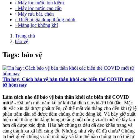
› Máy lọc nước ion kiềm
› Máy lọc nước cao cấp
› Máy rửa bát, chén
› Thiết bị gia dụng thông minh
› Màng lọc không khí
Trang chủ
bảo vệ
Tags: bảo vệ
Tin hay: Cách bảo vệ bản thân khỏi các biến thể COVID mới
từ hôm nay
Làm cách nào để bảo vệ bản thân khỏi các biến thể COVID
mới? -
Đã hơn một năm kể từ khi đại dịch Covid-19 bắt đầu. Mặc
dù vắc-xin đã được phát triển, có thể mất vài tháng cho đến khi tỷ lệ
phần trăm dân số được tiêm chủng ở mức đáng kể. Và bây giờ xuất
hiện một thông tin đáng lo ngại rằng một dòng vi-rút mới dễ lây lan
hơn đã được xác định. Hầu hết chúng ta đều đã đeo khẩu trang và
càng tránh xa xã hội càng tốt. Nhưng, như vậy đã đủ chưa? Chúng
ta biết gì về chủng vi-rút mới này và làm thế nào chúng ta có thể tự