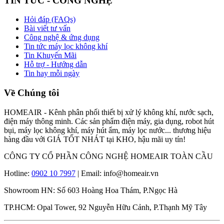
TIN TỨC - CÔNG NGHỆ
Hỏi đáp (FAQs)
Bài viết tư vấn
Công nghệ & ứng dụng
Tin tức máy lọc không khí
Tin Khuyến Mãi
Hỗ trợ - Hướng dẫn
Tin hay mỗi ngày
Về Chúng tôi
HOMEAIR - Kênh phân phối thiết bị xử lý không khí, nước sạch,
điện máy thông minh. Các sản phẩm điện máy, gia dụng, robot hút
bụi, máy lọc không khí, máy hút ẩm, máy lọc nước... thương hiệu
hàng đầu với GIÁ TỐT NHÁT tại KHO, hậu mãi uy tín!
CÔNG TY CỔ PHẦN CÔNG NGHỆ HOMEAIR TOÀN CẦU
Hotline:
0902 10 7997
| Email: info@homeair.vn
Showroom HN: Số 603 Hoàng Hoa Thám, P.Ngọc Hà
TP.HCM: Opal Tower, 92 Nguyễn Hữu Cảnh, P.Thạnh Mỹ Tây