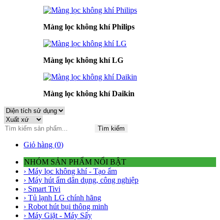
Màng lọc không khí Philips
Màng lọc không khí LG
Màng lọc không khí Daikin
Tìm kiếm
Giỏ hàng (
0
)
NHÓM SẢN PHẨM NỔI BẬT
› Máy lọc không khí - Tạo ẩm
› Máy hút ẩm dân dụng, công nghiệp
› Smart Tivi
› Tủ lạnh LG chính hãng
› Robot hút bụi thông minh
› Máy Giặt - Máy Sấy