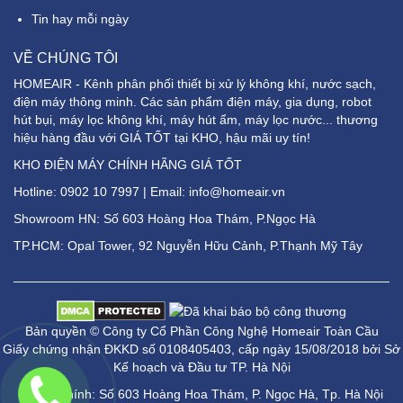
Tin hay mỗi ngày
VỀ CHÚNG TÔI
HOMEAIR - Kênh phân phối thiết bị xử lý không khí, nước sạch,
điện máy thông minh. Các sản phẩm điện máy, gia dụng, robot
hút bụi, máy lọc không khí, máy hút ẩm, máy lọc nước... thương
hiệu hàng đầu với GIÁ TỐT tại KHO, hậu mãi uy tín!
KHO ĐIỆN MÁY CHÍNH HÃNG GIÁ TỐT
Hotline:
0902 10 7997
| Email: info@homeair.vn
Showroom HN: Số 603 Hoàng Hoa Thám, P.Ngọc Hà
TP.HCM: Opal Tower, 92 Nguyễn Hữu Cảnh, P.Thạnh Mỹ Tây
Bản quyền © Công ty Cổ Phần Công Nghệ Homeair Toàn Cầu
Giấy chứng nhận ĐKKD số 0108405403, cấp ngày 15/08/2018 bởi Sở
Kế hoạch và Đầu tư TP. Hà Nội
Trụ sở chính: Số 603 Hoàng Hoa Thám, P. Ngọc Hà, Tp. Hà Nội