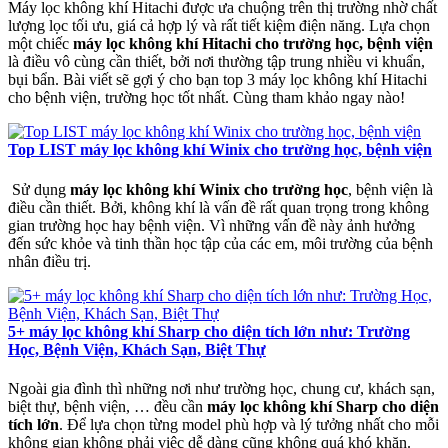
Máy lọc không khí Hitachi được ưa chuộng trên thị trường nhờ chất
lượng lọc tối ưu, giá cả hợp lý và rất tiết kiệm điện năng. Lựa chọn
một chiếc
máy lọc không khí Hitachi cho trường học, bệnh viện
là điều vô cùng cần thiết, bởi nơi thường tập trung nhiều vi khuẩn,
bụi bẩn. Bài viết sẽ gợi ý cho bạn top 3 máy lọc không khí Hitachi
cho bệnh viện, trường học tốt nhất. Cùng tham khảo ngay nào!
Top LIST máy lọc không khí Winix cho trường học, bệnh viện
Sử dụng
máy lọc không khí Winix cho trường học
, bệnh viện là
điều cần thiết. Bởi, không khí là vấn đề rất quan trọng trong không
gian trường học hay bệnh viện. Vì những vấn đề này ảnh hưởng
đến sức khỏe và tinh thần học tập của các em, môi trường của bệnh
nhân điều trị.
5+ máy lọc không khí Sharp cho diện tích lớn như: Trường
Học, Bệnh Viện, Khách Sạn, Biệt Thự
Ngoài gia đình thì những nơi như trường học, chung cư, khách sạn,
biệt thự, bệnh viện, … đều cần
máy lọc không khí Sharp cho diện
tích lớn
. Để lựa chọn từng model phù hợp và lý tưởng nhất cho mỗi
không gian không phải việc dễ dàng cũng không quá khó khăn.