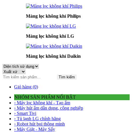
Màng lọc không khí Philips
Màng lọc không khí LG
Màng lọc không khí Daikin
Tìm kiếm
Giỏ hàng (
0
)
NHÓM SẢN PHẨM NỔI BẬT
› Máy lọc không khí - Tạo ẩm
› Máy hút ẩm dân dụng, công nghiệp
› Smart Tivi
› Tủ lạnh LG chính hãng
› Robot hút bụi thông minh
› Máy Giặt - Máy Sấy