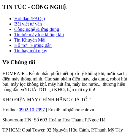
TIN TỨC - CÔNG NGHỆ
Hỏi đáp (FAQs)
Bài viết tư vấn
Công nghệ & ứng dụng
Tin tức máy lọc không khí
Tin Khuyến Mãi
Hỗ trợ - Hướng dẫn
Tin hay mỗi ngày
Về Chúng tôi
HOMEAIR - Kênh phân phối thiết bị xử lý không khí, nước sạch,
điện máy thông minh. Các sản phẩm điện máy, gia dụng, robot hút
bụi, máy lọc không khí, máy hút ẩm, máy lọc nước... thương hiệu
hàng đầu với GIÁ TỐT tại KHO, hậu mãi uy tín!
KHO ĐIỆN MÁY CHÍNH HÃNG GIÁ TỐT
Hotline:
0902 10 7997
| Email: info@homeair.vn
Showroom HN: Số 603 Hoàng Hoa Thám, P.Ngọc Hà
TP.HCM: Opal Tower, 92 Nguyễn Hữu Cảnh, P.Thạnh Mỹ Tây