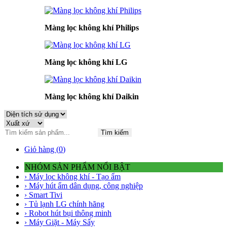
Màng lọc không khí Philips
Màng lọc không khí LG
Màng lọc không khí Daikin
Tìm kiếm
Giỏ hàng (
0
)
NHÓM SẢN PHẨM NỔI BẬT
› Máy lọc không khí - Tạo ẩm
› Máy hút ẩm dân dụng, công nghiệp
› Smart Tivi
› Tủ lạnh LG chính hãng
› Robot hút bụi thông minh
› Máy Giặt - Máy Sấy