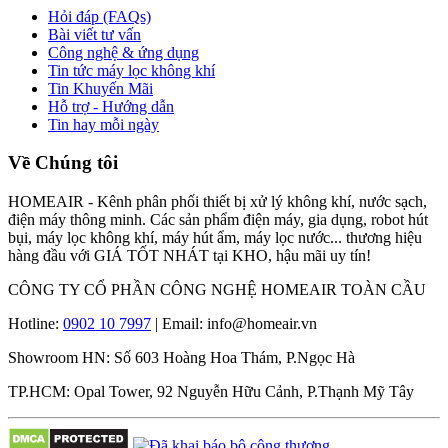
Hỏi đáp (FAQs)
Bài viết tư vấn
Công nghệ & ứng dụng
Tin tức máy lọc không khí
Tin Khuyến Mãi
Hỗ trợ - Hướng dẫn
Tin hay mỗi ngày
Về Chúng tôi
HOMEAIR - Kênh phân phối thiết bị xử lý không khí, nước sạch,
điện máy thông minh. Các sản phẩm điện máy, gia dụng, robot hút
bụi, máy lọc không khí, máy hút ẩm, máy lọc nước... thương hiệu
hàng đầu với GIÁ TỐT NHÁT tại KHO, hậu mãi uy tín!
CÔNG TY CỔ PHẦN CÔNG NGHỆ HOMEAIR TOÀN CẦU
Hotline:
0902 10 7997
| Email: info@homeair.vn
Showroom HN: Số 603 Hoàng Hoa Thám, P.Ngọc Hà
TP.HCM: Opal Tower, 92 Nguyễn Hữu Cảnh, P.Thạnh Mỹ Tây