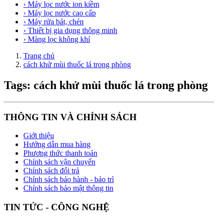
› Máy lọc nước ion kiềm
› Máy lọc nước cao cấp
› Máy rửa bát, chén
› Thiết bị gia dụng thông minh
› Màng lọc không khí
Trang chủ
cách khử mùi thuốc lá trong phòng
Tags: cách khử mùi thuốc lá trong phòng
THÔNG TIN VÀ CHÍNH SÁCH
Giới thiệu
Hướng dẫn mua hàng
Phương thức thanh toán
Chính sách vận chuyển
Chính sách đổi trả
Chính sách bảo hành - bảo trì
Chính sách bảo mật thông tin
TIN TỨC - CÔNG NGHỆ