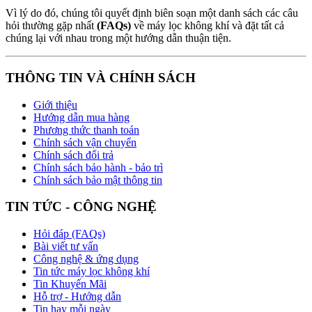
Vì lý do đó, chúng tôi quyết định biên soạn một danh sách các câu
hỏi thường gặp nhất
(FAQs)
về máy lọc không khí và đặt tất cả
chúng lại với nhau trong một hướng dẫn thuận tiện.
THÔNG TIN VÀ CHÍNH SÁCH
Giới thiệu
Hướng dẫn mua hàng
Phương thức thanh toán
Chính sách vận chuyển
Chính sách đổi trả
Chính sách bảo hành - bảo trì
Chính sách bảo mật thông tin
TIN TỨC - CÔNG NGHỆ
Hỏi đáp (FAQs)
Bài viết tư vấn
Công nghệ & ứng dụng
Tin tức máy lọc không khí
Tin Khuyến Mãi
Hỗ trợ - Hướng dẫn
Tin hay mỗi ngày