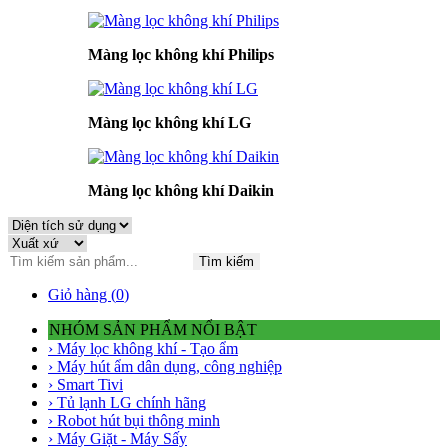
Màng lọc không khí Philips
Màng lọc không khí LG
Màng lọc không khí Daikin
Tìm kiếm
Giỏ hàng (
0
)
NHÓM SẢN PHẨM NỔI BẬT
› Máy lọc không khí - Tạo ẩm
› Máy hút ẩm dân dụng, công nghiệp
› Smart Tivi
› Tủ lạnh LG chính hãng
› Robot hút bụi thông minh
› Máy Giặt - Máy Sấy