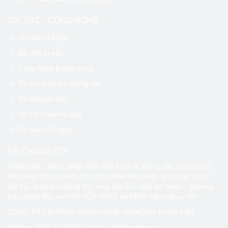
TIN TỨC - CÔNG NGHỆ
Hỏi đáp (FAQs)
Bài viết tư vấn
Công nghệ & ứng dụng
Tin tức máy lọc không khí
Tin Khuyến Mãi
Hỗ trợ - Hướng dẫn
Tin hay mỗi ngày
VỀ CHÚNG TÔI
HOMEAIR - Kênh phân phối thiết bị xử lý không khí, nước sạch,
điện máy thông minh. Các sản phẩm điện máy, gia dụng, robot
hút bụi, máy lọc không khí, máy hút ẩm, máy lọc nước... thương
hiệu hàng đầu với GIÁ TỐT NHÁT tại KHO, hậu mãi uy tín!
CÔNG TY CỔ PHẦN CÔNG NGHỆ HOMEAIR TOÀN CẦU
Hotline:
0902 10 7997
| Email: info@homeair.vn