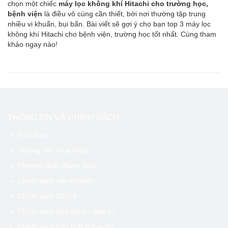
chọn một chiếc
máy lọc không khí Hitachi cho trường học,
bệnh viện
là điều vô cùng cần thiết, bởi nơi thường tập trung
nhiều vi khuẩn, bụi bẩn. Bài viết sẽ gợi ý cho bạn top 3 máy lọc
không khí Hitachi cho bệnh viện, trường học tốt nhất. Cùng tham
khảo ngay nào!
THÔNG TIN VÀ CHÍNH SÁCH
Giới thiệu
Hướng dẫn mua hàng
Phương thức thanh toán
Chính sách vận chuyển
Chính sách đổi trả
Chính sách bảo hành - bảo trì
Chính sách bảo mật thông tin