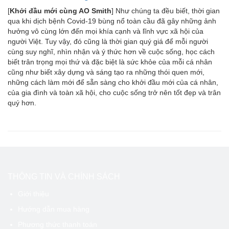
[
Khởi đầu mới cùng AO Smith
] Như chúng ta đều biết, thời gian
qua khi dịch bệnh Covid-19 bùng nổ toàn cầu đã gây những ảnh
hưởng vô cùng lớn đến mọi khía cạnh và lĩnh vực xã hội của
người Việt. Tuy vậy, đó cũng là thời gian quý giá để mỗi người
cùng suy nghĩ, nhìn nhận và ý thức hơn về cuộc sống, học cách
biết trân trọng mọi thứ và đặc biệt là sức khỏe của mỗi cá nhân
cũng như biết xây dựng và sáng tạo ra những thói quen mới,
những cách làm mới để sẵn sàng cho khởi đầu mới của cá nhân,
của gia đình và toàn xã hội, cho cuộc sống trở nên tốt đẹp và trân
quý hơn.
THÔNG TIN VÀ CHÍNH SÁCH
Giới thiệu
Hướng dẫn mua hàng
Phương thức thanh toán