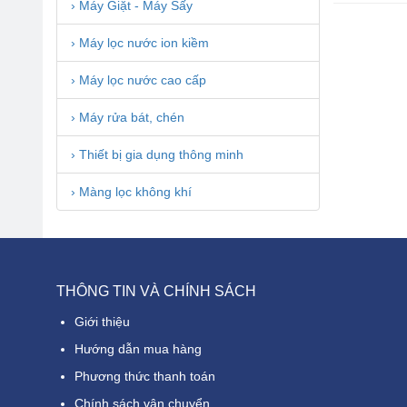
› Máy Giặt - Máy Sấy
› Máy lọc nước ion kiềm
› Máy lọc nước cao cấp
› Máy rửa bát, chén
› Thiết bị gia dụng thông minh
› Màng lọc không khí
THÔNG TIN VÀ CHÍNH SÁCH
Giới thiệu
Hướng dẫn mua hàng
Phương thức thanh toán
Chính sách vận chuyển