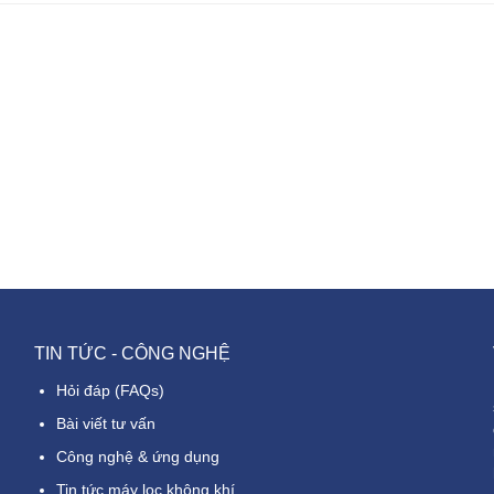
TIN TỨC - CÔNG NGHỆ
Hỏi đáp (FAQs)
Bài viết tư vấn
Công nghệ & ứng dụng
Tin tức máy lọc không khí