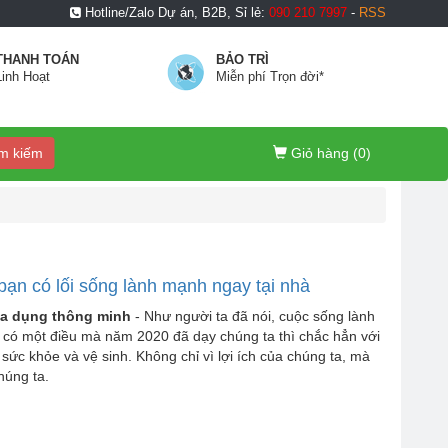
Hotline/Zalo Dự án, B2B, Sỉ lẻ:
090 210 7997
-
RSS
THANH TOÁN
BẢO TRÌ
Linh Hoạt
Miễn phí Trọn đời*
m kiếm
Giỏ hàng (
0
)
 bạn có lối sống lành mạnh ngay tại nhà
gia dụng thông minh
- Như người ta đã nói, cuộc sống lành
 có một điều mà năm 2020 đã dạy chúng ta thì chắc hẳn với
ức khỏe và vệ sinh. Không chỉ vì lợi ích của chúng ta, mà
húng ta.