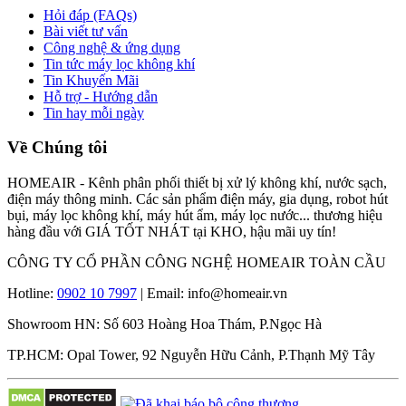
Hỏi đáp (FAQs)
Bài viết tư vấn
Công nghệ & ứng dụng
Tin tức máy lọc không khí
Tin Khuyến Mãi
Hỗ trợ - Hướng dẫn
Tin hay mỗi ngày
Về Chúng tôi
HOMEAIR - Kênh phân phối thiết bị xử lý không khí, nước sạch,
điện máy thông minh. Các sản phẩm điện máy, gia dụng, robot hút
bụi, máy lọc không khí, máy hút ẩm, máy lọc nước... thương hiệu
hàng đầu với GIÁ TỐT NHÁT tại KHO, hậu mãi uy tín!
CÔNG TY CỔ PHẦN CÔNG NGHỆ HOMEAIR TOÀN CẦU
Hotline:
0902 10 7997
| Email: info@homeair.vn
Showroom HN: Số 603 Hoàng Hoa Thám, P.Ngọc Hà
TP.HCM: Opal Tower, 92 Nguyễn Hữu Cảnh, P.Thạnh Mỹ Tây