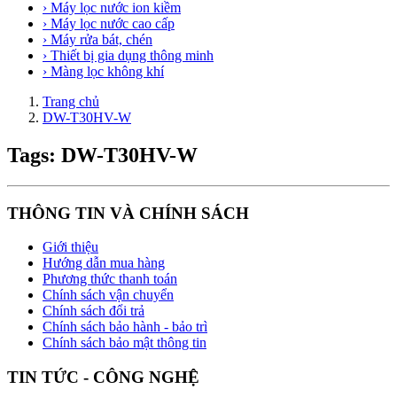
› Máy lọc nước ion kiềm
› Máy lọc nước cao cấp
› Máy rửa bát, chén
› Thiết bị gia dụng thông minh
› Màng lọc không khí
Trang chủ
DW-T30HV-W
Tags: DW-T30HV-W
THÔNG TIN VÀ CHÍNH SÁCH
Giới thiệu
Hướng dẫn mua hàng
Phương thức thanh toán
Chính sách vận chuyển
Chính sách đổi trả
Chính sách bảo hành - bảo trì
Chính sách bảo mật thông tin
TIN TỨC - CÔNG NGHỆ