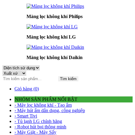
Màng lọc không khí Philips
Màng lọc không khí LG
Màng lọc không khí Daikin
Tìm kiếm
Giỏ hàng (
0
)
NHÓM SẢN PHẨM NỔI BẬT
› Máy lọc không khí - Tạo ẩm
› Máy hút ẩm dân dụng, công nghiệp
› Smart Tivi
› Tủ lạnh LG chính hãng
› Robot hút bụi thông minh
› Máy Giặt - Máy Sấy