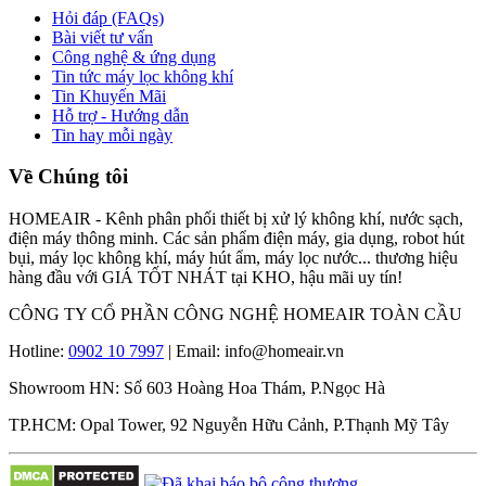
Hỏi đáp (FAQs)
Bài viết tư vấn
Công nghệ & ứng dụng
Tin tức máy lọc không khí
Tin Khuyến Mãi
Hỗ trợ - Hướng dẫn
Tin hay mỗi ngày
Về Chúng tôi
HOMEAIR - Kênh phân phối thiết bị xử lý không khí, nước sạch,
điện máy thông minh. Các sản phẩm điện máy, gia dụng, robot hút
bụi, máy lọc không khí, máy hút ẩm, máy lọc nước... thương hiệu
hàng đầu với GIÁ TỐT NHÁT tại KHO, hậu mãi uy tín!
CÔNG TY CỔ PHẦN CÔNG NGHỆ HOMEAIR TOÀN CẦU
Hotline:
0902 10 7997
| Email: info@homeair.vn
Showroom HN: Số 603 Hoàng Hoa Thám, P.Ngọc Hà
TP.HCM: Opal Tower, 92 Nguyễn Hữu Cảnh, P.Thạnh Mỹ Tây