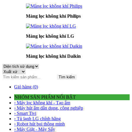
Màng lọc không khí Philips
Màng lọc không khí LG
Màng lọc không khí Daikin
Tìm kiếm
Giỏ hàng (
0
)
NHÓM SẢN PHẨM NỔI BẬT
› Máy lọc không khí - Tạo ẩm
› Máy hút ẩm dân dụng, công nghiệp
› Smart Tivi
› Tủ lạnh LG chính hãng
› Robot hút bụi thông minh
› Máy Giặt - Máy Sấy