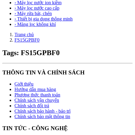
› Máy lọc nước ion kiềm
› Máy lọc nước cao cấp
› Máy rửa bát, chén
› Thiết bị gia dụng thông minh
› Màng lọc không khí
Trang chủ
FS15GPBF0
Tags: FS15GPBF0
THÔNG TIN VÀ CHÍNH SÁCH
Giới thiệu
Hướng dẫn mua hàng
Phương thức thanh toán
Chính sách vận chuyển
Chính sách đổi trả
Chính sách bảo hành - bảo trì
Chính sách bảo mật thông tin
TIN TỨC - CÔNG NGHỆ